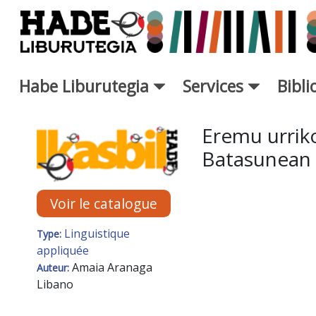
Saut au contenu principal
Habe Liburutegia
Services
Bibl
Fiche de Nouveaux Livres - L
Eremu urrik
Batasunean [
Voir le catalogue
Linguistique
Type:
appliquée
Amaia Aranaga
Auteur:
Libano