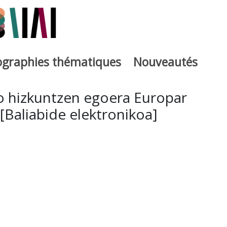
iographies thématiques
Nouveautés
iburutegia
o hizkuntzen egoera Europar
Baliabide elektronikoa]