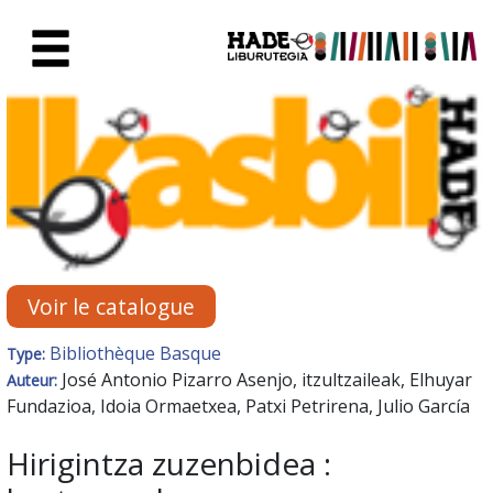
Saut au contenu principal
Fiche de Nouveaux Livres - Li
Voir le catalogue
Bibliothèque Basque
Type:
José Antonio Pizarro Asenjo, itzultzaileak, Elhuyar
Auteur:
Fundazioa, Idoia Ormaetxea, Patxi Petrirena, Julio García
Hirigintza zuzenbidea :