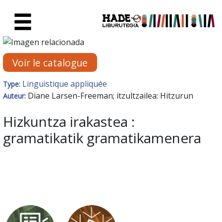
Saut au contenu principal
Fiche de Nouveaux Livres - Li
Voir le catalogue
Linguistique appliquée
Type:
Diane Larsen-Freeman; itzultzailea: Hitzurun
Auteur:
Hizkuntza irakastea :
gramatikatik gramatikamenera