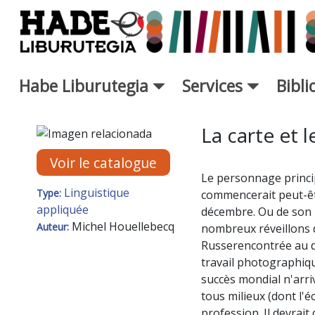
Saut au contenu principal
Habe Liburutegia
Services
Bibl
Fiche de Nouveaux Livres - L
La carte et l
Voir le catalogue
Le personnage princip
Linguistique
Type:
commencerait peut-êt
appliquée
décembre. Ou de son p
Michel Houellebecq
Auteur:
nombreux réveillons d
Russerencontrée au dé
travail photographique
succès mondial n'arriv
tous milieux (dont l'é
profession. Il devrait