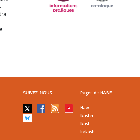
s
tra
e
SUIVEZ-NOUS
Pages de HABE
Habe
Ikasten
Ikasbil
Irakasbil