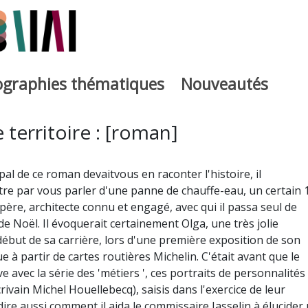
iographies thématiques
Nouveautés
iburutegia
e territoire : [roman]
al de ce roman devaitvous en raconter l'histoire, il
re par vous parler d'une panne de chauffe-eau, un certain 
ère, architecte connu et engagé, avec qui il passa seul de
e Noël. Il évoquerait certainement Olga, une très jolie
but de sa carrière, lors d'une première exposition de son
 à partir de cartes routières Michelin. C'était avant que le
e avec la série des 'métiers ', ces portraits de personnalités
crivain Michel Houellebecq), saisis dans l'exercice de leur
 dire aussi comment il aida le commissaire Jasselin à élucider