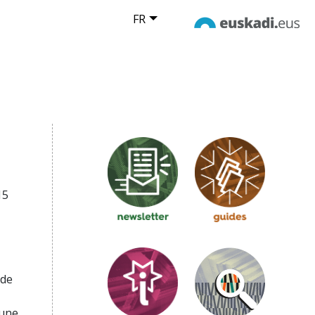
FR
15
 de
 une