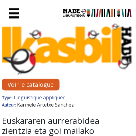
Saut au contenu principal
Fiche de Nouveaux Livres - Li
Voir le catalogue
Linguistique appliquée
Type:
Karmele Artetxe Sanchez
Auteur:
Euskararen aurrerabidea
zientzia eta goi mailako