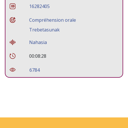
16282405
Compréhension orale
Trebetasunak
Nahasia
00:08:28
6784