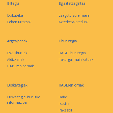
Biltegia
Egiaztatzegintza
Dokuteka
Ezagutu zure maila
Lehen urratsak
Azterketa-ereduak
Argitalpenak
Liburutegia
Eskuliburuak
HABE liburutegia
Aldizkariak
Irakurgai mailakatuak
HABEren berriak
Euskaltegiak
HABEren orriak
Euskaltegiei buruzko
Habe
informazioa
Ikasten
Irakasbil