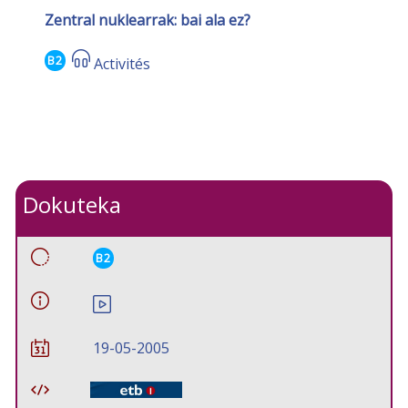
Zentral nuklearrak: bai ala ez?
B2
Activités
Dokuteka
B2
19-05-2005