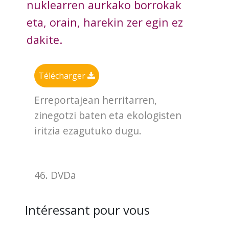
nuklearren aurkako borrokak
eta, orain, harekin zer egin ez
dakite.
Télécharger
Erreportajean herritarren,
zinegotzi baten eta ekologisten
iritzia ezagutuko dugu.
46. DVDa
Intéressant pour vous