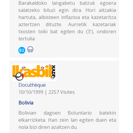
Barakaldoko langabetu batzuk egoera
salatzeko biluzi egin dira. Hori aitzakia
hartuta, albisteen inflazioa eta kazetaritza
aztertzen dituzte. Aurretik kazetariak
txosten txiki bat egiten du (3'), ondoren
tertulia
B2
Docuthèque
10/10/1999 | 2257 Visites
Bolivia
Bolivian dagoen Boluntario batekin
elkarrizketa. Han zein lan egiten duen eta
nola bizi diren azaltzen du.