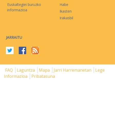
Euskaltegiei buruzko
Habe
informazioa
Ikasten
Irakasbil
JARRAITU
FAQ
Laguntza
Mapa
Jarri Harremanetan
Lege
Informazioa
Pribatasuna