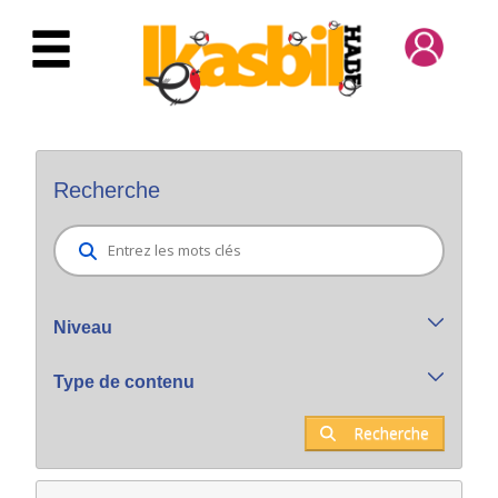
Saut au contenu principal
Bilatzaile orokorra
Recherche
Niveau
Type de contenu
Recherche