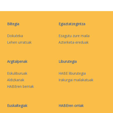
Biltegia
Egiaztatzegintza
Dokuteka
Ezagutu zure maila
Lehen urratsak
Azterketa-ereduak
Argitalpenak
Liburutegia
Eskuliburuak
HABE liburutegia
Aldizkariak
Irakurgai mailakatuak
HABEren berriak
Euskaltegiak
HABEren orriak