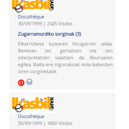
Docuthèque
30/09/1999 | 2425 Visites
Zugarramurdiko sorginak (3)
Elkarrizketa luzearen hirugarren atala.
Benetan zer gertatzen ote zen
interpretatzen saiatzen da liburuaren
egilea. Baita ere ingurukoak nola babesten
ziren sorginetatik
C1
Docuthèque
30/09/1999 | 1800 Visites