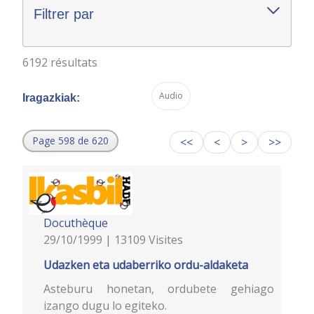
Filtrer par
6192 résultats
Audio
Iragazkiak:
Page 598 de 620
<<
<
>
>>
Docuthèque
29/10/1999 | 13109 Visites
Udazken eta udaberriko ordu-aldaketa
Asteburu honetan, ordubete gehiago
izango dugu lo egiteko.