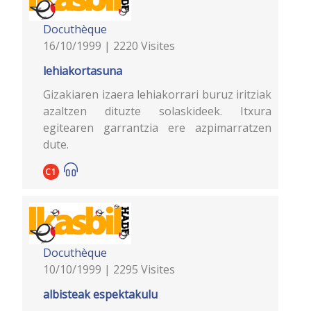
Docuthèque
16/10/1999 | 2220 Visites
lehiakortasuna
Gizakiaren izaera lehiakorrari buruz iritziak
azaltzen dituzte solaskideek. Itxura
egitearen garrantzia ere azpimarratzen
dute.
C1
Docuthèque
10/10/1999 | 2295 Visites
albisteak espektakulu