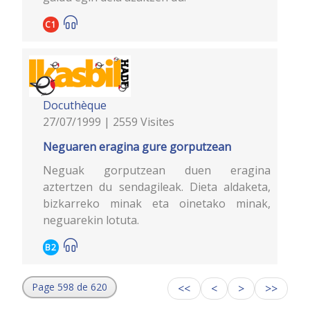
C1
Docuthèque
27/07/1999 | 2559 Visites
Neguaren eragina gure gorputzean
Neguak gorputzean duen eragina
aztertzen du sendagileak. Dieta aldaketa,
bizkarreko minak eta oinetako minak,
neguarekin lotuta.
B2
Page 598 de 620
<<
<
>
>>