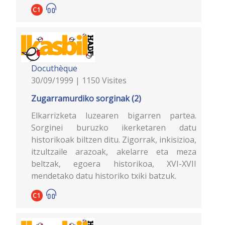
C1
Docuthèque
30/09/1999 | 1150 Visites
Zugarramurdiko sorginak (2)
Elkarrizketa luzearen bigarren partea.
Sorginei buruzko ikerketaren datu
historikoak biltzen ditu. Zigorrak, inkisizioa,
itzultzaile arazoak, akelarre eta meza
beltzak, egoera historikoa, XVI-XVII
mendetako datu historiko txiki batzuk.
C1