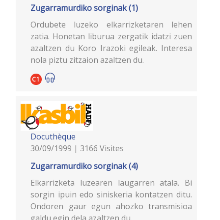
Zugarramurdiko sorginak (1)
Ordubete luzeko elkarrizketaren lehen
zatia. Honetan liburua zergatik idatzi zuen
azaltzen du Koro Irazoki egileak. Interesa
nola piztu zitzaion azaltzen du.
C1
Docuthèque
30/09/1999 | 3166 Visites
Zugarramurdiko sorginak (4)
Elkarrizketa luzearen laugarren atala. Bi
sorgin ipuin edo siniskeria kontatzen ditu.
Ondoren gaur egun ahozko transmisioa
galdu egin dela azaltzen du.