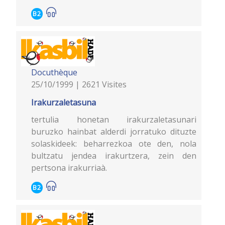
B2
Docuthèque
25/10/1999 | 2621 Visites
Irakurzaletasuna
tertulia honetan irakurzaletasunari
buruzko hainbat alderdi jorratuko dituzte
solaskideek: beharrezkoa ote den, nola
bultzatu jendea irakurtzera, zein den
pertsona irakurriaà.
B2