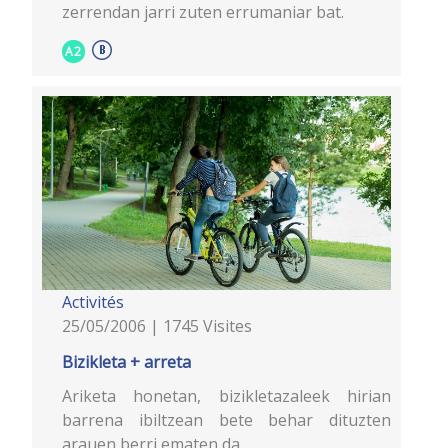
zerrendan jarri zuten errumaniar bat.
A2
Activités
25/05/2006 | 1745 Visites
Bizikleta + arreta
Ariketa honetan, bizikletazaleek hirian
barrena ibiltzean bete behar dituzten
arauen berri ematen da.