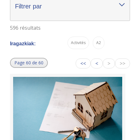
Filtrer par
596 résultats
Activités
A2
Iragazkiak:
Page 60 de 60
<<
<
>
>>