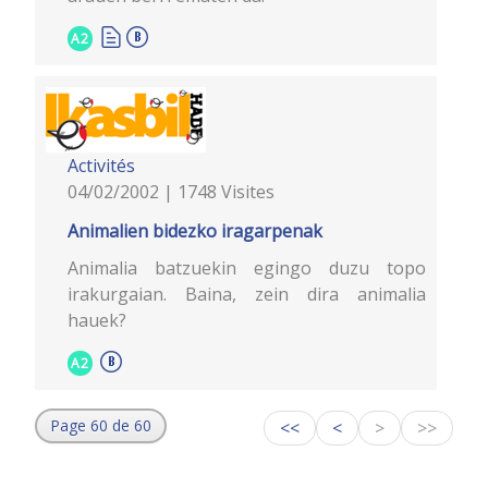
A2
Activités
04/02/2002 | 1748 Visites
Animalien bidezko iragarpenak
Animalia batzuekin egingo duzu topo
irakurgaian. Baina, zein dira animalia
hauek?
A2
Page 60 de 60
<<
<
>
>>