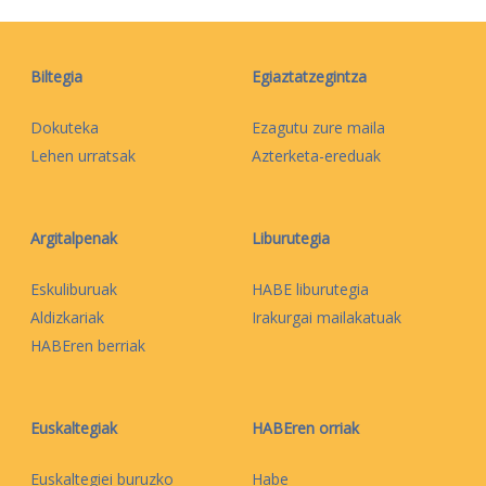
Biltegia
Egiaztatzegintza
Dokuteka
Ezagutu zure maila
Lehen urratsak
Azterketa-ereduak
Argitalpenak
Liburutegia
Eskuliburuak
HABE liburutegia
Aldizkariak
Irakurgai mailakatuak
HABEren berriak
Euskaltegiak
HABEren orriak
Euskaltegiei buruzko
Habe