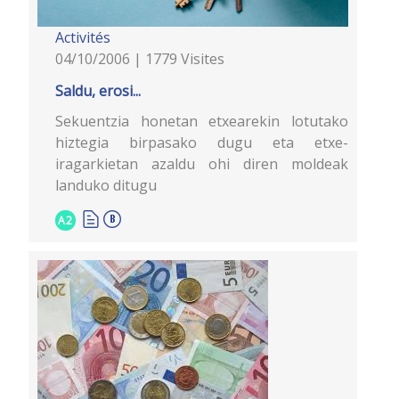
Activités
04/10/2006 | 1779 Visites
Saldu, erosi...
Sekuentzia honetan etxearekin lotutako
hiztegia birpasako dugu eta etxe-
iragarkietan azaldu ohi diren moldeak
landuko ditugu
A2