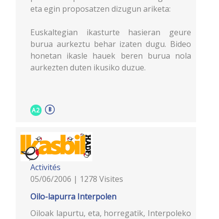
eta egin proposatzen dizugun ariketa:
Euskaltegian ikasturte hasieran geure
burua aurkeztu behar izaten dugu. Bideo
honetan ikasle hauek beren burua nola
aurkezten duten ikusiko duzue.
A2
Activités
05/06/2006 | 1278 Visites
Oilo-lapurra Interpolen
Oiloak lapurtu, eta, horregatik, Interpoleko