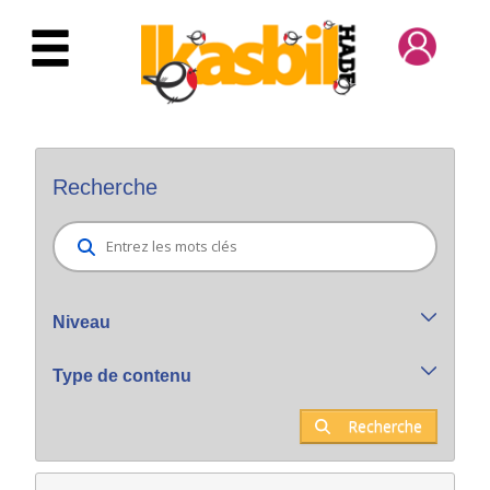
Saut au contenu principal
Bilatzaile orokorra
Recherche
Niveau
Type de contenu
Recherche