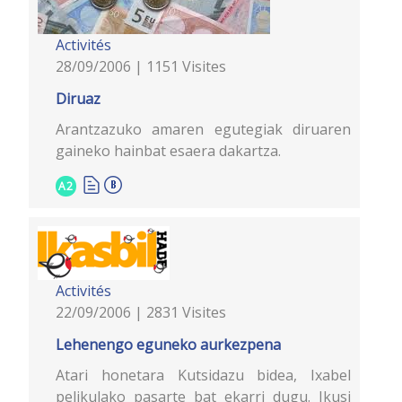
Activités
28/09/2006 | 1151 Visites
Diruaz
Arantzazuko amaren egutegiak diruaren
gaineko hainbat esaera dakartza.
A2
Activités
22/09/2006 | 2831 Visites
Lehenengo eguneko aurkezpena
Atari honetara Kutsidazu bidea, Ixabel
pelikulako pasarte bat ekarri dugu. Ikusi