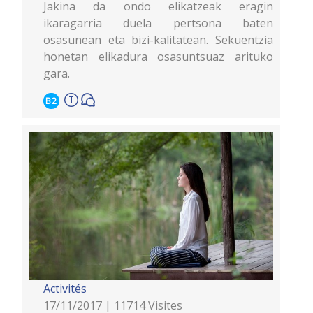
Jakina da ondo elikatzeak eragin
ikaragarria duela pertsona baten
osasunean eta bizi-kalitatean. Sekuentzia
honetan elikadura osasuntsuaz arituko
gara.
B2
Activités
17/11/2017 | 11714 Visites