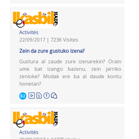
Activités
22/09/2017 | 7236 Visites
Zein da zure gustuko izena?
Gustura al zaude zure izenarekin? Orain
ume bat izango bazenu, zein jarriko
zenioke? Modak ere ba al daude kontu
honetan?
B2
Activités