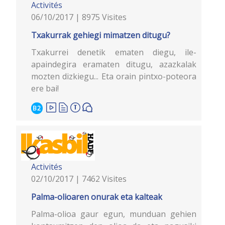
Activités
06/10/2017 | 8975 Visites
Txakurrak gehiegi mimatzen ditugu?
Txakurrei denetik ematen diegu, ile-
apaindegira eramaten ditugu, azazkalak
mozten dizkiegu... Eta orain pintxo-poteora
ere bai!
B2
Activités
02/10/2017 | 7462 Visites
Palma-olioaren onurak eta kalteak
Palma-olioa gaur egun, munduan gehien