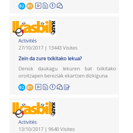
B2
B1
Activités
27/10/2017 | 13443 Visites
Zein da zure txikitako lekua?
Denok daukagu lekuren bat txikitako
oroitzapen bereziak ekartzen dizkiguna.
B2
B1
Activités
13/10/2017 | 9640 Visites