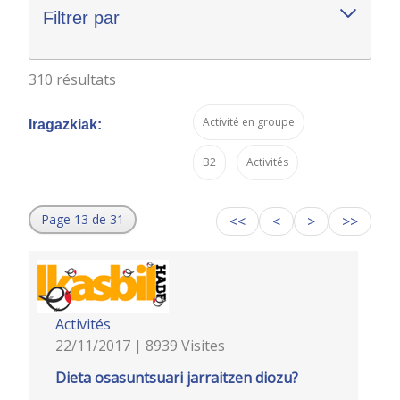
Filtrer par
310 résultats
Activité en groupe
Iragazkiak:
B2
Activités
Page 13 de 31
<<
<
>
>>
Activités
22/11/2017 | 8939 Visites
Dieta osasuntsuari jarraitzen diozu?