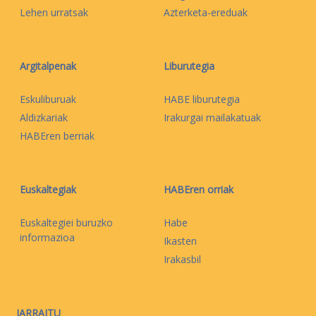
Lehen urratsak
Azterketa-ereduak
Argitalpenak
Liburutegia
Eskuliburuak
HABE liburutegia
Aldizkariak
Irakurgai mailakatuak
HABEren berriak
Euskaltegiak
HABEren orriak
Euskaltegiei buruzko
Habe
informazioa
Ikasten
Irakasbil
JARRAITU