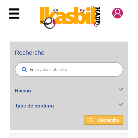
Saut au contenu principal
Bilatzaile orokorra
Recherche
Niveau
Type de contenu
Recherche