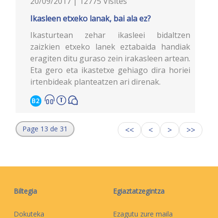
20/09/2017 | 12775 Visites
Ikasleen etxeko lanak, bai ala ez?
Ikasturtean zehar ikasleei bidaltzen
zaizkien etxeko lanek eztabaida handiak
eragiten ditu guraso zein irakasleen artean.
Eta gero eta ikastetxe gehiago dira horiei
irtenbideak planteatzen ari direnak.
B2
Page 13 de 31
<<
<
>
>>
Biltegia
Egiaztatzegintza
Dokuteka
Ezagutu zure maila