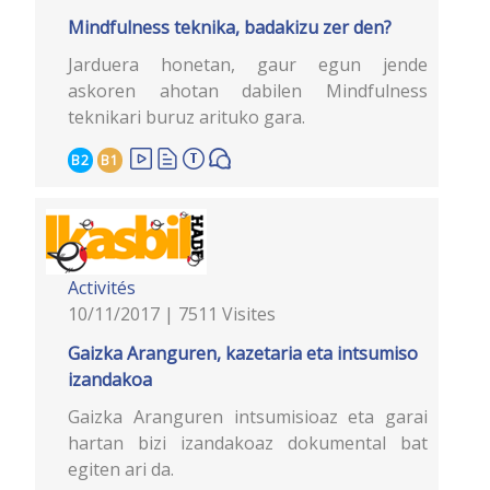
Mindfulness teknika, badakizu zer den?
Jarduera honetan, gaur egun jende
askoren ahotan dabilen Mindfulness
teknikari buruz arituko gara.
B2
B1
Activités
10/11/2017 | 7511 Visites
Gaizka Aranguren, kazetaria eta intsumiso
izandakoa
Gaizka Aranguren intsumisioaz eta garai
hartan bizi izandakoaz dokumental bat
egiten ari da.