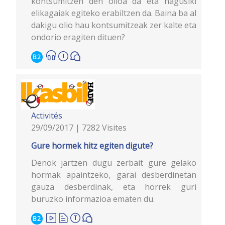
kontsumitzen den olioa da eta nagusiki
elikagaiak egiteko erabiltzen da. Baina ba al
dakigu olio hau kontsumitzeak zer kalte eta
ondorio eragiten dituen?
B2
Activités
29/09/2017 | 7282 Visites
Gure hormek hitz egiten digute?
Denok jartzen dugu zerbait gure gelako
hormak apaintzeko, garai desberdinetan
gauza desberdinak, eta horrek guri
buruzko informazioa ematen du.
B2