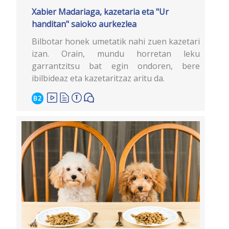
Xabier Madariaga, kazetaria eta "Ur
handitan" saioko aurkezlea
Bilbotar honek umetatik nahi zuen kazetari
izan. Orain, mundu horretan leku
garrantzitsu bat egin ondoren, bere
ibilbideaz eta kazetaritzaz aritu da.
B2