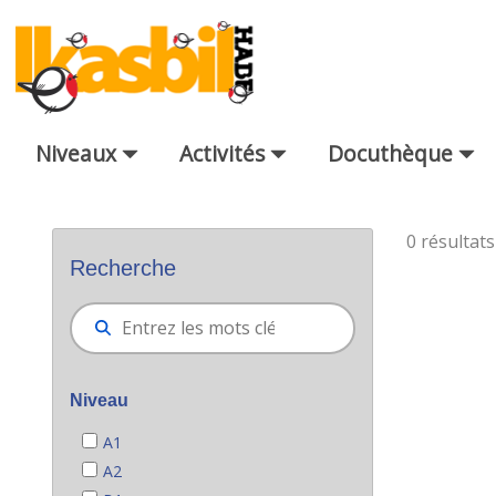
Saut au contenu principal
Niveaux
Activités
Docuthèque
Bilatzaile orokorra
0 résultats
Recherche
Niveau
A1
A2