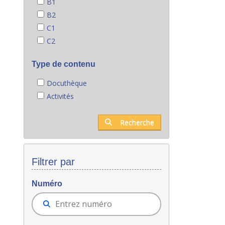
B1
B2
C1
C2
Type de contenu
Docuthèque
Activités
Recherche
Filtrer par
Numéro