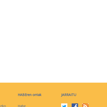
HABEren orriak
JARRAITU
uzko
Habe