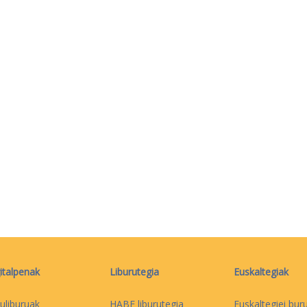
italpenak
Liburutegia
Euskaltegiak
uliburuak
HABE liburutegia
Euskaltegiei bur