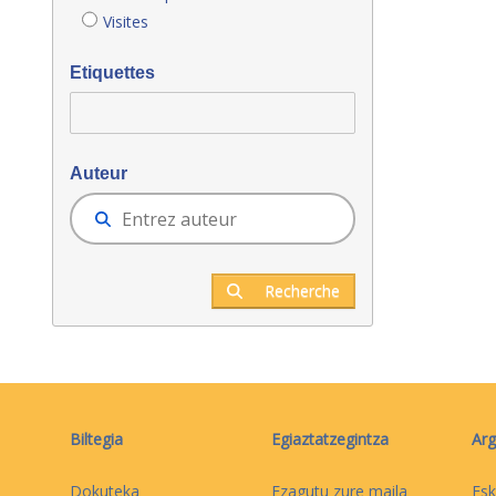
Visites
Etiquettes
Auteur
Recherche
Biltegia
Egiaztatzegintza
Arg
Dokuteka
Ezagutu zure maila
Esk