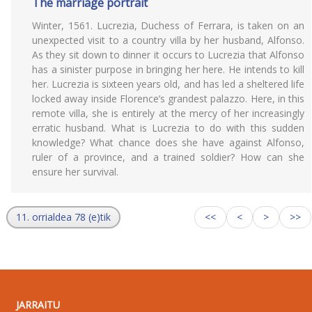
The marriage portrait
Winter, 1561. Lucrezia, Duchess of Ferrara, is taken on an
unexpected visit to a country villa by her husband, Alfonso.
As they sit down to dinner it occurs to Lucrezia that Alfonso
has a sinister purpose in bringing her here. He intends to kill
her. Lucrezia is sixteen years old, and has led a sheltered life
locked away inside Florence’s grandest palazzo. Here, in this
remote villa, she is entirely at the mercy of her increasingly
erratic husband. What is Lucrezia to do with this sudden
knowledge? What chance does she have against Alfonso,
ruler of a province, and a trained soldier? How can she
ensure her survival.
11. orrialdea 78 (e)tik
<<
<
>
>>
JARRAITU