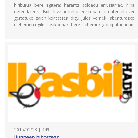
hiriburua bere egitera; harantz soldadu errusiarrak, hiria
defendatzera. Bide luze horretan zer topatuko duten eta zer
gertatuko zaien kontatzen digu Jules Vernek, abenturazko
eleberrien egile klasikoenak, bere eleberririk goraipatuenean.
2015/02/23 | 449
Ilunpeen bihotzean