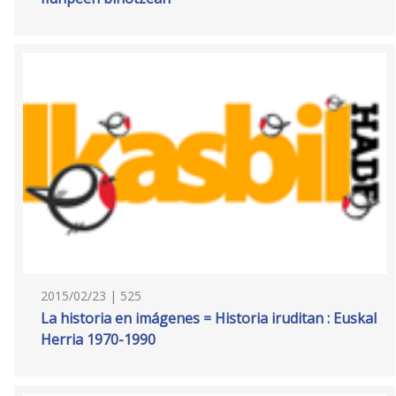
2015/02/23 | 525
La historia en imágenes = Historia iruditan : Euskal
Herria 1970-1990