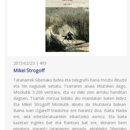
2015/02/23 | 493
Mikel Strogoff
Tatariarrek Siberiako bidea eta telegrafo haria moztu dituzte
eta hiri nagusiak setiatu. Tsarraren anaia Irkutsken dago,
Moskutik 5.200 verstara, eta ez daki zein arrisku handitan
dagoen. Tsarrak mezua bidalio dio mandatari baten bidez.
Eta Mikel Strogoff Moskutik abiatu da Irkutskera bidean.
Baina Ivan Ogareff traidorea ere harantz doa. Baita Nadia
ere, aita erbesteratuarekin elkartzeko asmoz. Eta baita
kazetari ingeles bat eta frantses bat ere, denaren berri
ematera. Harantz tatariarren armada, ekialdeko Siberiako