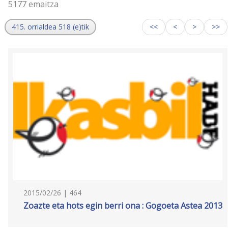
5177 emaitza
415. orrialdea 518 (e)tik
<<
<
>
>>
2015/02/26 | 464
Zoazte eta hots egin berri ona : Gogoeta Astea 2013