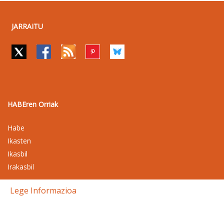
JARRAITU
HABEren Orriak
Habe
Ikasten
Ikasbil
Irakasbil
Lege Informazioa