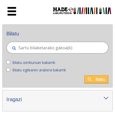
Eduki nagusira joan
Eskuratu berriak - Liburutegia
Bilatu
Bilatu izenburuan bakarrik
Bilatu egilearen arabera bakarrik
Bilatu
Iragazi