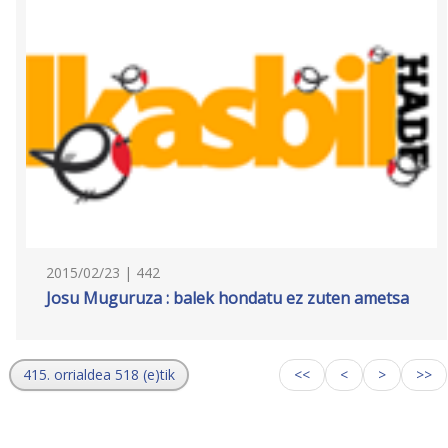
2015/02/23 | 442
Josu Muguruza : balek hondatu ez zuten ametsa
415. orrialdea 518 (e)tik
<<
<
>
>>