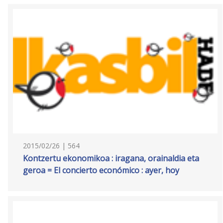
2015/02/26 | 564
Kontzertu ekonomikoa : iragana, orainaldia eta
geroa = El concierto económico : ayer, hoy