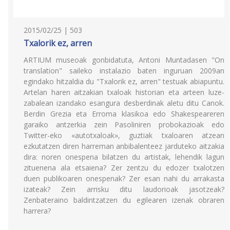
2015/02/25 | 503
Txalorik ez, arren
ARTIUM museoak gonbidatuta, Antoni Muntadasen "On
translation" saileko instalazio baten inguruan 2009an
egindako hitzaldia du "Txalorik ez, arren" testuak abiapuntu.
Artelan haren aitzakian txaloak historian eta arteen luze-
zabalean izandako esangura desberdinak aletu ditu Canok.
Berdin Grezia eta Erroma klasikoa edo Shakespeareren
garaiko antzerkia zein Pasoliniren probokazioak edo
Twitter-eko «autotxaloak», guztiak txaloaren atzean
ezkutatzen diren harreman anbibalenteez jarduteko aitzakia
dira: noren onespena bilatzen du artistak, lehendik lagun
zituenena ala etsaiena? Zer zentzu du edozer txalotzen
duen publikoaren onespenak? Zer esan nahi du arrakasta
izateak? Zein arrisku ditu laudorioak jasotzeak?
Zenbateraino baldintzatzen du egilearen izenak obraren
harrera?