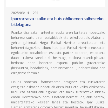
2025/03/14 | 291
Iparrorratza : kalko eta huts ohikoenen saihesteko
bidelaguna
Franko dira azken urteetan euskararen kalitatea hobetzeko
beharrez sortu diren baliabideak eta eskuliburuak. Alabaina,
gehien-gehienak Hego Euskal Herriko errealitateari eta
beharrei dagozkie. Liburu hau Ipar Euskal Herriko euskarari
egokituriko baliabideen eskasia, partez bederen, estaltzera
dator. Hizkera zaindua du helmuga, euskara etxetik plazara
hedatuz doan honetan esparru publiko guzietarako
(hezkuntza, hedabideak, administrazioa…) beharrezkoa den
erregistro formala.
Liburu honetan, frantsesaren eraginez eta euskararen
ezagutza eskasez hedatuak diren huts eta kalko ohikoenak
bildu eta azaldu ditu egileak, eta haiek zuzentzeko bideak
eman. Horretarako, corpus batean bermatu da, alde batetik,
unibertsitateko ikasleen lanez eta, bestetik, Ipar Euskal
Herrian argitaratu orotako testuz (prentsa, herri-aldizkariak,