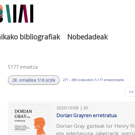
ikako bibliografiak
Nobedadeak
a
5177 emaitza
28. orrialdea 518 (e)tik
271 - 280 erakusten 5.177 emaitzetatik.
<<
2025/10/08 | 60
Dorian Grayren erretratua
Dorian Gray gazteak lor Henry fi
eta edertasuna jabetzarik prezi