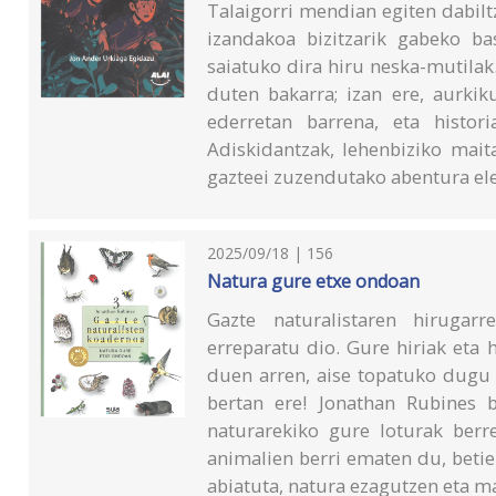
Talaigorri mendian egiten dabilt
izandakoa bizitzarik gabeko bas
saiatuko dira hiru neska-mutilak
duten bakarra; izan ere, aurkik
ederretan barrena, eta histor
Adiskidantzak, lehenbiziko mai
gazteei zuzendutako abentura ele
2025/09/18 | 156
Natura gure etxe ondoan
Gazte naturalistaren hiruga
erreparatu dio. Gure hiriak eta 
duen arren, aise topatuko dugu 
bertan ere! Jonathan Rubines 
naturarekiko gure loturak ber
animalien berri ematen du, betie
abiatuta, natura ezagutzen eta m