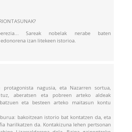
ORIONTASUNAK?
, berezia… Sareak nobelak nerabe baten
 edonorena izan litekeen istorioa.
 protagonista nagusia, eta Nazarren sortua,
aituz, aberatsen eta pobreen arteko aldeak
 batzuen eta besteen arteko maitasun kontu
burua: bakoitzean istorio bat kontatzen da, eta
fia harilkatzen da. Kontakizuna lehen pertsonan
abino Lizarralderena dela. Baina gainontzeko