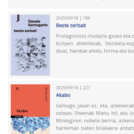
2025/09/18 | 186
Beste zerbait
Protagonista mutazio-gosez eta de
bizipen afektiboak, heziketa-es
doaz, hainbat ahots, forma eta to
2025/09/18 | 227
Akabo
Gehiago jasan ez, eta, azkenera
ostean, Sheenak Manu hil, eta i
Mintegiren nobela berria, azken
harreman baten bilakaera ardatz 