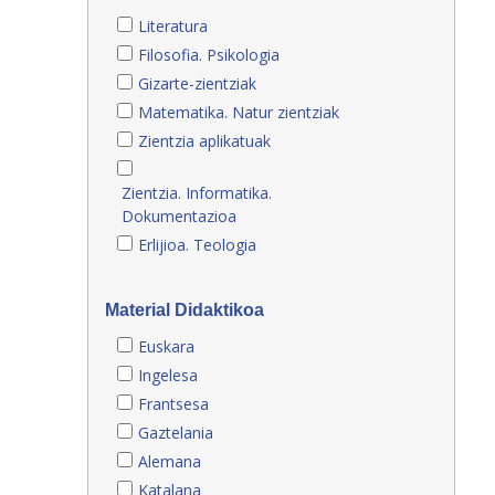
Literatura
Filosofia. Psikologia
Gizarte-zientziak
Matematika. Natur zientziak
Zientzia aplikatuak
Zientzia. Informatika.
Dokumentazioa
Erlijioa. Teologia
Material Didaktikoa
Euskara
Ingelesa
Frantsesa
Gaztelania
Alemana
Katalana