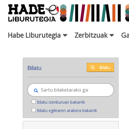
Eduki nagusira joan
Habe Liburutegia
Zerbitzuak
Ga
Eskuratu berriak - Liburutegi
Bilatu
Bilatu
Bilatu izenburuan bakarrik
Bilatu egilearen arabera bakarrik