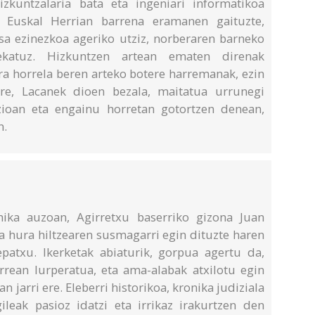
izkuntzalaria bata eta ingeniari informatikoa
a Euskal Herrian barrena eramanen gaituzte,
sa ezinezkoa ageriko utziz, norberaren barneko
tekatuz. Hizkuntzen artean ematen direnak
a horrela beren arteko botere harremanak, ezin
ere, Lacanek dioen bezala, maitatua urrunegi
zioan eta engainu horretan gotortzen denean,
n.
ika auzoan, Agirretxu baserriko gizona Juan
a hura hiltzearen susmagarri egin dituzte haren
patxu. Ikerketak abiaturik, gorpua agertu da,
urrean lurperatua, eta ama-alabak atxilotu egin
n jarri ere. Eleberri historikoa, kronika judiziala
gileak pasioz idatzi eta irrikaz irakurtzen den