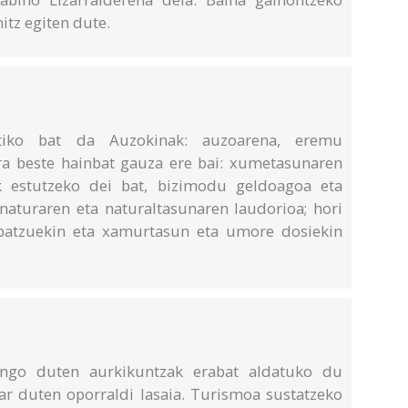
itz egiten dute.
etiko bat da Auzokinak: auzoarena, eremu
ora beste hainbat gauza ere bai: xumetasunaren
k estutzeko dei bat, bizimodu geldoagoa eta
naturaren eta naturaltasunaren laudorioa; hori
 batzuekin eta xamurtasun eta umore dosiekin
ingo duten aurkikuntzak erabat aldatuko du
ar duten oporraldi lasaia. Turismoa sustatzeko