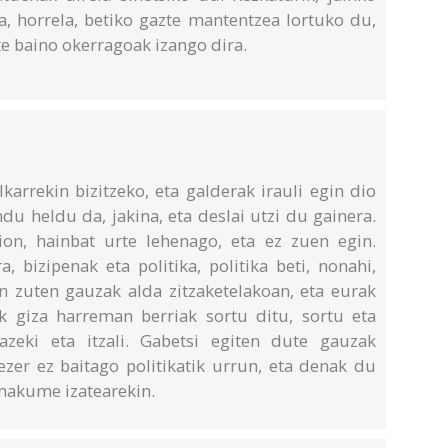
a, horrela, betiko gazte mantentzea lortuko du,
e baino okerragoak izango dira.
arrekin bizitzeko, eta galderak irauli egin dio
u heldu da, jakina, eta deslai utzi du gainera.
on, hainbat urte lehenago, eta ez zuen egin.
, bizipenak eta politika, politika beti, nonahi,
un zuten gauzak alda zitzaketelakoan, eta eurak
ak giza harreman berriak sortu ditu, sortu eta
razeki eta itzali. Gabetsi egiten dute gauzak
ezer ez baitago politikatik urrun, eta denak du
emakume izatearekin.