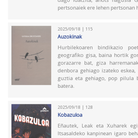
pertsonaiek ere lehen pertsonan h
2025/09/18 | 115
Auzokinak
Hurbilekoaren bindikazio po
geografiko gisa, baina hortik g
gorazarre bat, giza harremana
denbora gehiago izateko eskea, 
guztia eta gehiago, pop pilula
batera.
2025/09/18 | 128
Kobazuloa
Eñautek, Leak eta Xuharek eg
Itsasaldeko kanpinean igaro beh