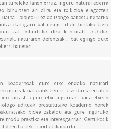
zan tuneleko lanen erruz, inguru natural ederra
o bihurtzen ari dira, eta txikizioa eragozten
. Baina Talaigorri ez da izango babestu beharko
untza ikaragarri bat egingo dute bertako baso
iaren zati bihurtuko dira konturatu orduko.
tasunak, naturaren defentsak… bat egingo dute
berri honetan.
rren koadernoak gure etxe ondoko naturari
herriguneak naturatik bereizi bizi direla ematen
bere arrastoa gure etxe inguruan, baita etxean
biologo adituak prestatutako koaderno honek
reskuratzeko bidea zabaldu eta gure inguruko
re modu praktiko eta interesgarrian. Gertukotik
aitatzen hasteko modu bikaina da.