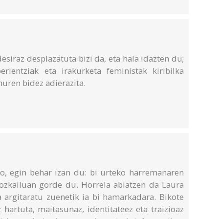
siraz desplazatuta bizi da, eta hala idazten du;
perientziak eta irakurketa feministak kiribilka
nuren bidez adierazita.
ko, egin behar izan du: bi urteko harremanaren
zozkailuan gorde du. Horrela abiatzen da Laura
a argitaratu zuenetik ia bi hamarkadara. Bikote
hartuta, maitasunaz, identitateez eta traizioaz