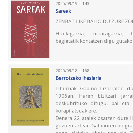
2025/09/19 | 143
Sareak
ZENBAT LIKE BALIO DU ZURE Z
Hunkigarria, zirraragarria
begietatik kontatzen digu gutako
2025/09/18 | 168
Berrotzako iheslaria
Liburuak Gabino Lizarralde du
1906an. Haren bizitzari jarr
deskubrituko ditugu, bai eta
korapilatsuak ere.
Denera 22 atalek osatzen dute li
guztien artean Gabinoren biogra
dago idatzita, ahots nagusia G