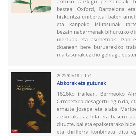
arituko zaizkigu pertsonaiak, h
bestea. Oxford, Bartzelona et
hizkuntza unibertsal baten amet
eta kanpoko isiltasunak tar
bezain nabarmenak bihurtuko dir
ulertuak eta asimetriak. Izan 
doanean bere buruarekiko trai
maitasunak ez dio gehiago euste
2025/09/18 | 154
Aizkorak eta gutunak
1828ko irailean, Bermeoko Alm
Ormaetxea desagertu egin da, et
emazte Josepa eta alaba Maripe
aizkorakadaz hila eta baserri a
dituzte, bai eta epaiketarako bidea
eta thrillerra konbinatu ditu e