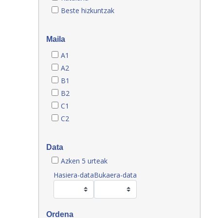
Beste hizkuntzak
Maila
A1
A2
B1
B2
C1
C2
Data
Azken 5 urteak
Hasiera-data
Bukaera-data
Ordena