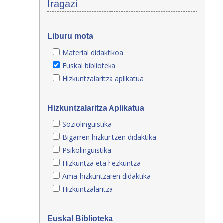
Iragazi
Liburu mota
Material didaktikoa
Euskal biblioteka
Hizkuntzalaritza aplikatua
Hizkuntzalaritza Aplikatua
Soziolinguistika
Bigarren hizkuntzen didaktika
Psikolinguistika
Hizkuntza eta hezkuntza
Ama-hizkuntzaren didaktika
Hizkuntzalaritza
Euskal Biblioteka