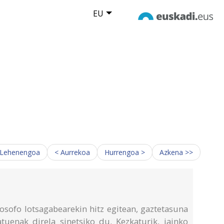
EU
 Lehenengoa
< Aurrekoa
Hurrengoa >
Azkena >>
losofo lotsagabearekin hitz egitean, gaztetasuna
atuenak direla sinetsiko du. Kezkaturik, jainko