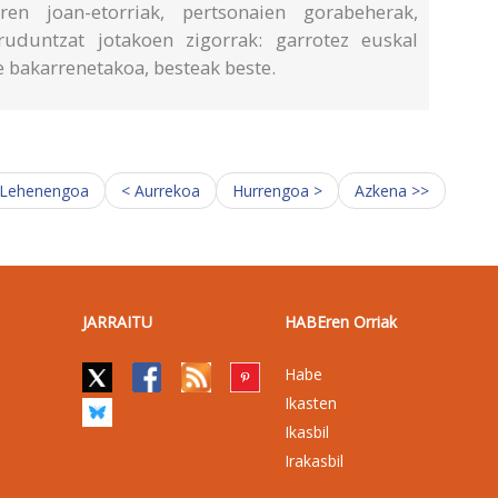
en joan-etorriak, pertsonaien gorabeherak,
ruduntzat jotakoen zigorrak: garrotez euskal
bakarrenetakoa, besteak beste.
 Lehenengoa
< Aurrekoa
Hurrengoa >
Azkena >>
JARRAITU
HABEren Orriak
Habe
Ikasten
Ikasbil
Irakasbil