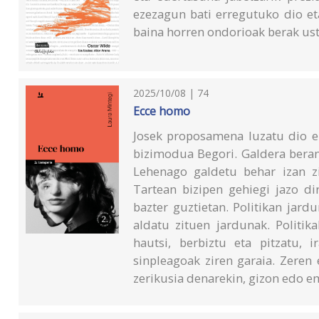
ezezagun bati erregutuko dio et
baina horren ondorioak berak ust
2025/10/08 | 74
Ecce homo
Josek proposamena luzatu dio elk
bizimodua Begori. Galdera berand
Lehenago galdetu behar izan zi
Tartean bizipen gehiegi jazo dira
bazter guztietan. Politikan jard
aldatu zituen jardunak. Politik
hautsi, berbiztu eta pitzatu, i
sinpleagoak ziren garaia. Zeren 
zerikusia denarekin, gizon edo 