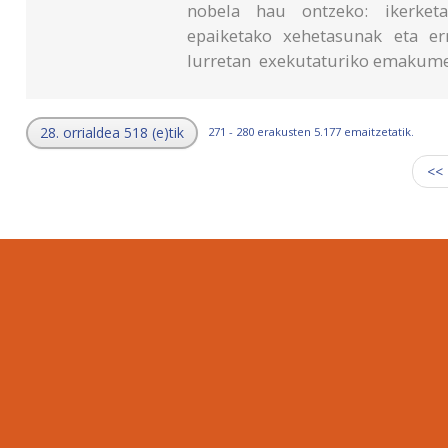
nobela hau ontzeko: ikerketar
epaiketako xehetasunak eta er
lurretan exekutaturiko emakume 
28. orrialdea 518 (e)tik
271 - 280 erakusten 5.177 emaitzetatik.
<<