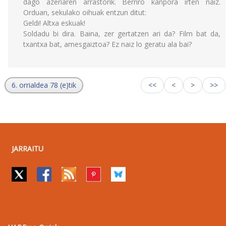
dago azeriaren arrastorik. Berriro kanpora irten naiz.
Orduan, sekulako oihuak entzun ditut:
Geldi! Altxa eskuak!
Soldadu bi dira. Baina, zer gertatzen ari da? Film bat da,
txantxa bat, amesgaiztoa? Ez naiz lo geratu ala bai?
6. orrialdea 78 (e)tik
<<
<
>
>>
JARRAITU