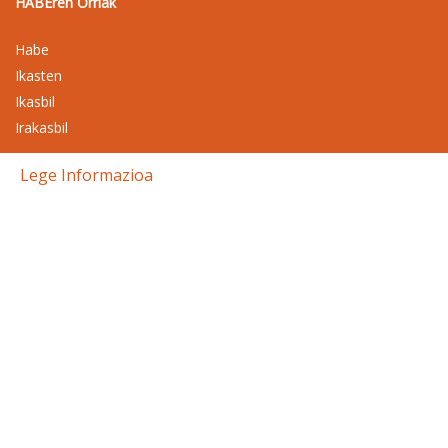
HABEren Orriak
Habe
Ikasten
Ikasbil
Irakasbil
Lege Informazioa