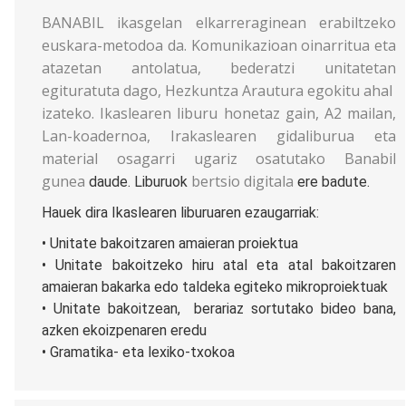
BANABIL ikasgelan elkarreraginean erabiltzeko
euskara-metodoa da. Komunikazioan oinarritua eta
atazetan antolatua, bederatzi unitatetan
egituratuta dago, Hezkuntza Arautura egokitu ahal
izateko. Ikaslearen liburu honetaz gain, A2 mailan,
Lan-koadernoa, Irakaslearen gidaliburua eta
material osagarri ugariz osatutako
Banabil
gunea
bertsio digitala
daude. Liburuok
ere badute.
Hauek dira Ikaslearen liburuaren ezaugarriak:
• Unitate bakoitzaren amaieran proiektua
• Unitate bakoitzeko hiru atal eta atal bakoitzaren
amaieran bakarka edo taldeka egiteko mikroproiektuak
• Unitate bakoitzean, berariaz sortutako bideo bana,
azken ekoizpenaren eredu
• Gramatika- eta lexiko-txokoa