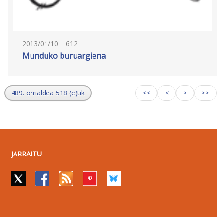
2013/01/10 | 612
Munduko buruargiena
489. orrialdea 518 (e)tik
<<
<
>
>>
JARRAITU