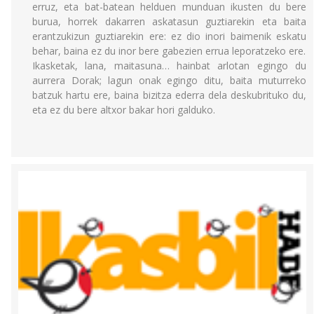
erruz, eta bat-batean helduen munduan ikusten du bere
burua, horrek dakarren askatasun guztiarekin eta baita
erantzukizun guztiarekin ere: ez dio inori baimenik eskatu
behar, baina ez du inor bere gabezien errua leporatzeko ere.
Ikasketak, lana, maitasuna… hainbat arlotan egingo du
aurrera Dorak; lagun onak egingo ditu, baita muturreko
batzuk hartu ere, baina bizitza ederra dela deskubrituko du,
eta ez du bere altxor bakar hori galduko.