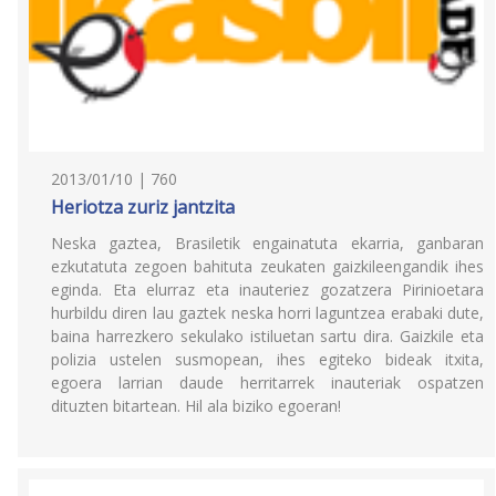
2013/01/10 | 760
Heriotza zuriz jantzita
Neska gaztea, Brasiletik engainatuta ekarria, ganbaran
ezkutatuta zegoen bahituta zeukaten gaizkileengandik ihes
eginda. Eta elurraz eta inauteriez gozatzera Pirinioetara
hurbildu diren lau gaztek neska horri laguntzea erabaki dute,
baina harrezkero sekulako istiluetan sartu dira. Gaizkile eta
polizia ustelen susmopean, ihes egiteko bideak itxita,
egoera larrian daude herritarrek inauteriak ospatzen
dituzten bitartean. Hil ala biziko egoeran!