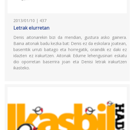
2013/01/10 | 437
Letrak elurretan
Denis aitonarekin bizi da mendian, gustura asko gainera.
Baina aitonak badu kezka bat: Denis ez da eskolara joatean,
baserritik urruti baitago eta horregatik, oraindik ez daki ez
idazten ez irakurtzen. Aitonak Edurne lehengusinari eskatu
dio oporretan baserrira joan eta Denisi letrak irakurtzen
ikasteko.