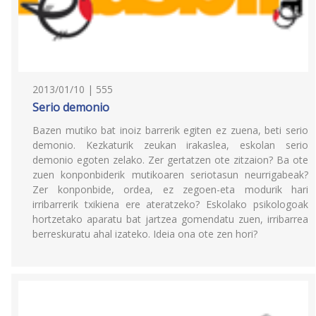
2013/01/10 | 555
Serio demonio
Bazen mutiko bat inoiz barrerik egiten ez zuena, beti serio
demonio. Kezkaturik zeukan irakaslea, eskolan serio
demonio egoten zelako. Zer gertatzen ote zitzaion? Ba ote
zuen konponbiderik mutikoaren seriotasun neurrigabeak?
Zer konponbide, ordea, ez zegoen-eta modurik hari
irribarrerik txikiena ere ateratzeko? Eskolako psikologoak
hortzetako aparatu bat jartzea gomendatu zuen, irribarrea
berreskuratu ahal izateko. Ideia ona ote zen hori?