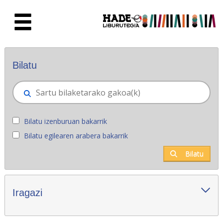
Eduki nagusira joan
Eskuratu berriak - Liburutegia
Bilatu
Bilatu izenburuan bakarrik
Bilatu egilearen arabera bakarrik
Bilatu
Iragazi