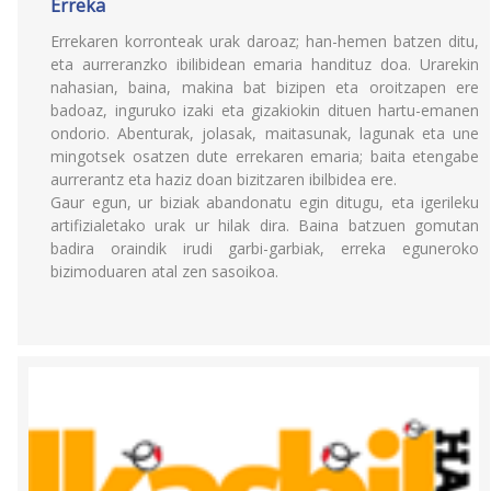
Erreka
Errekaren korronteak urak daroaz; han-hemen batzen ditu,
eta aurreranzko ibilibidean emaria handituz doa. Urarekin
nahasian, baina, makina bat bizipen eta oroitzapen ere
badoaz, inguruko izaki eta gizakiokin dituen hartu-emanen
ondorio. Abenturak, jolasak, maitasunak, lagunak eta une
mingotsek osatzen dute errekaren emaria; baita etengabe
aurrerantz eta haziz doan bizitzaren ibilbidea ere.
Gaur egun, ur biziak abandonatu egin ditugu, eta igerileku
artifizialetako urak ur hilak dira. Baina batzuen gomutan
badira oraindik irudi garbi-garbiak, erreka eguneroko
bizimoduaren atal zen sasoikoa.