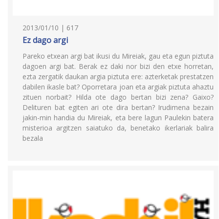
2013/01/10 | 617
Ez dago argi
Pareko etxean argi bat ikusi du Mireiak, gau eta egun piztuta
dagoen argi bat. Berak ez daki nor bizi den etxe horretan,
ezta zergatik daukan argia piztuta ere: azterketak prestatzen
dabilen ikasle bat? Oporretara joan eta argiak piztuta ahaztu
zituen norbait? Hilda ote dago bertan bizi zena? Gaixo?
Delituren bat egiten ari ote dira bertan? Irudimena bezain
jakin-min handia du Mireiak, eta bere lagun Paulekin batera
misterioa argitzen saiatuko da, benetako ikerlariak balira
bezala