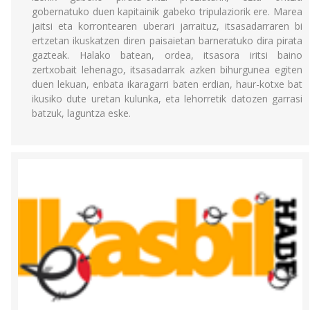
gobernatuko duen kapitainik gabeko tripulaziorik ere. Marea
jaitsi eta korrontearen uberari jarraituz, itsasadarraren bi
ertzetan ikuskatzen diren paisaietan barneratuko dira pirata
gazteak. Halako batean, ordea, itsasora iritsi baino
zertxobait lehenago, itsasadarrak azken bihurgunea egiten
duen lekuan, enbata ikaragarri baten erdian, haur-kotxe bat
ikusiko dute uretan kulunka, eta lehorretik datozen garrasi
batzuk, laguntza eske.