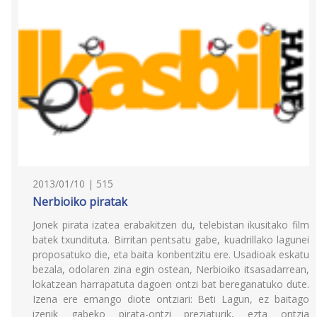
2013/01/10 | 515
Nerbioiko piratak
Jonek pirata izatea erabakitzen du, telebistan ikusitako film
batek txundituta. Birritan pentsatu gabe, kuadrillako lagunei
proposatuko die, eta baita konbentzitu ere. Usadioak eskatu
bezala, odolaren zina egin ostean, Nerbioiko itsasadarrean,
lokatzean harrapatuta dagoen ontzi bat bereganatuko dute.
Izena ere emango diote ontziari: Beti Lagun, ez baitago
izenik gabeko pirata-ontzi preziaturik, ezta ontzia