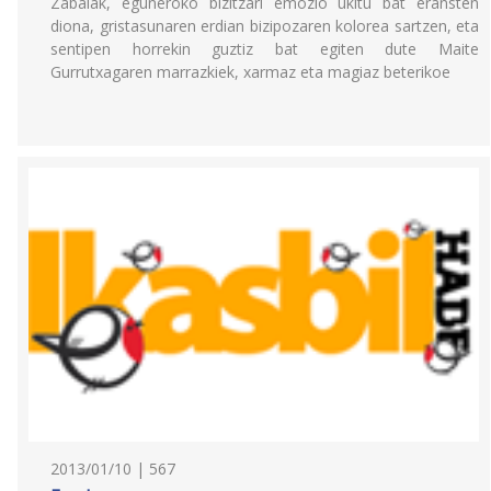
Zabalak, eguneroko bizitzari emozio ukitu bat eransten
diona, gristasunaren erdian bizipozaren kolorea sartzen, eta
sentipen horrekin guztiz bat egiten dute Maite
Gurrutxagaren marrazkiek, xarmaz eta magiaz beterikoe
2013/01/10 | 567