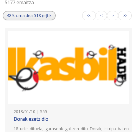
5177 emaitza
489. orrialdea 518 (e)tik
<<
<
>
>>
2013/01/10 | 555
Dorak ezetz dio
18 urte dituela, gurasoak galtzen ditu Dorak, istripu baten