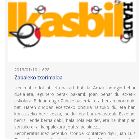
2013/01/10 | 628
Zabaleko txorimaloa
Iker mutiko lotsati eta bakarti bat da. Amak lan egin behar
duela-eta, egunero berak bakarrik joan behar du etxetik
eskolara. Bidean dago Zabale baserria, eta bertan txorimalo
bat. Haren ondoan esertzeko ohitura hartuko du, eta hari
kontatzeko bere kezka, beldur eta buru-hausteak. Eskolan,
berriz, jende berria dabil, hala nola Maider, eta hainbat plan
sortuko dira, kanpalekura joatea adibidez...
Sentiberatasunez beteriko istorioa kontatzen digu Juan Luis