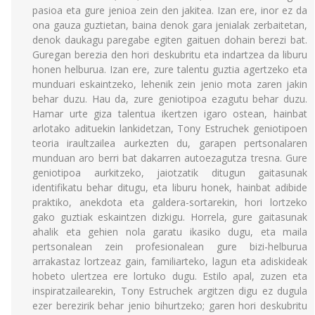
pasioa eta gure jenioa zein den jakitea. Izan ere, inor ez da
ona gauza guztietan, baina denok gara jenialak zerbaitetan,
denok daukagu paregabe egiten gaituen dohain berezi bat.
Guregan berezia den hori deskubritu eta indartzea da liburu
honen helburua. Izan ere, zure talentu guztia agertzeko eta
munduari eskaintzeko, lehenik zein jenio mota zaren jakin
behar duzu. Hau da, zure geniotipoa ezagutu behar duzu.
Hamar urte giza talentua ikertzen igaro ostean, hainbat
arlotako adituekin lankidetzan, Tony Estruchek geniotipoen
teoria iraultzailea aurkezten du, garapen pertsonalaren
munduan aro berri bat dakarren autoezagutza tresna. Gure
geniotipoa aurkitzeko, jaiotzatik ditugun gaitasunak
identifikatu behar ditugu, eta liburu honek, hainbat adibide
praktiko, anekdota eta galdera-sortarekin, hori lortzeko
gako guztiak eskaintzen dizkigu. Horrela, gure gaitasunak
ahalik eta gehien nola garatu ikasiko dugu, eta maila
pertsonalean zein profesionalean gure bizi-helburua
arrakastaz lortzeaz gain, familiarteko, lagun eta adiskideak
hobeto ulertzea ere lortuko dugu. Estilo apal, zuzen eta
inspiratzailearekin, Tony Estruchek argitzen digu ez dugula
ezer berezirik behar jenio bihurtzeko; garen hori deskubritu