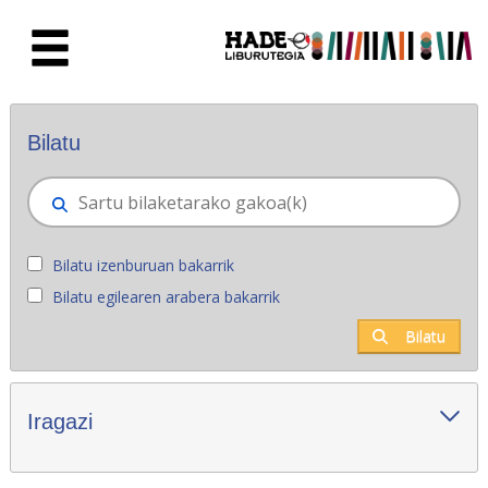
Eduki nagusira joan
Eskuratu berriak - Liburutegia
Bilatu
Bilatu izenburuan bakarrik
Bilatu egilearen arabera bakarrik
Bilatu
Iragazi