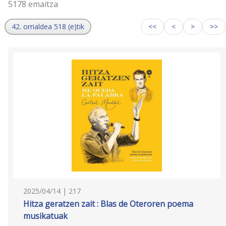
5178 emaitza
42. orrialdea 518 (e)tik
<<
<
>
>>
2025/04/14 | 217
Hitza geratzen zait : Blas de Oteroren poema
musikatuak