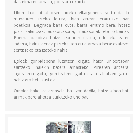
da: arimaren arnasa, poesiara ekarria.
Liburu hau bi ahotsen arteko elkargunetik sortu da; bi
munduren arteko lotura, bien artean eratutako hari
poetikoa. Begirada bana dute, baina erritmo bera, hitzez
josiz zalantzak, auskortasuna, maitasunak eta orbainak.
Poema bakoitza haize leunaren ukitua, edo ekaitzaren
indarra, baina denek partekatzen dute arnasa bera: esateko,
sentitzeko eta izateko nahia.
Egileek gonbidapena luzatzen digute haien unibertsoan
sartzeko, haiekin batera arnasteko. Airearen antzera,
inguratzen gaitu, gurutzatzen gaitu eta eraldatzen gaitu,
nahiz eta beti ikusi ez.
Orrialde bakoitza arnasaldi bat izan dadila, haize ufada bat,
arimak bere ahotsa aurkitzeko une bat.