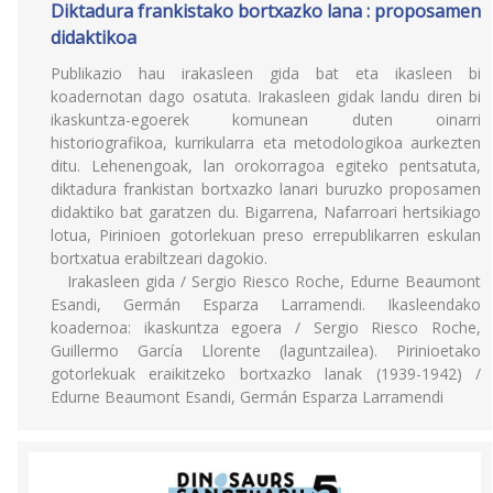
Diktadura frankistako bortxazko lana : proposamen
didaktikoa
Publikazio hau irakasleen gida bat eta ikasleen bi
koadernotan dago osatuta. Irakasleen gidak landu diren bi
ikaskuntza-egoerek komunean duten oinarri
historiografikoa, kurrikularra eta metodologikoa aurkezten
ditu. Lehenengoak, lan orokorragoa egiteko pentsatuta,
diktadura frankistan bortxazko lanari buruzko proposamen
didaktiko bat garatzen du. Bigarrena, Nafarroari hertsikiago
lotua, Pirinioen gotorlekuan preso errepublikarren eskulan
bortxatua erabiltzeari dagokio.
Irakasleen gida / Sergio Riesco Roche, Edurne Beaumont
Esandi, Germán Esparza Larramendi. Ikasleendako
koadernoa: ikaskuntza egoera / Sergio Riesco Roche,
Guillermo García Llorente (laguntzailea). Pirinioetako
gotorlekuak eraikitzeko bortxazko lanak (1939-1942) /
Edurne Beaumont Esandi, Germán Esparza Larramendi