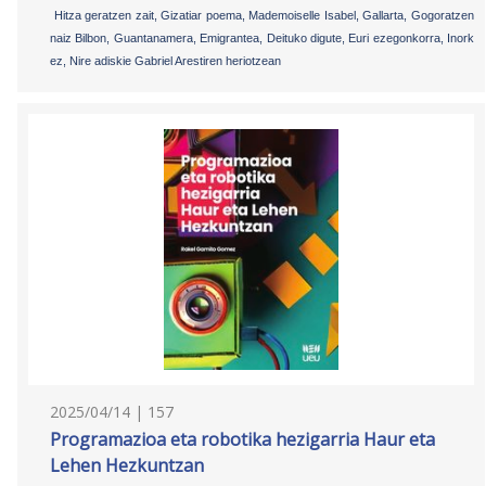
Hitza geratzen zait, Gizatiar poema, Mademoiselle Isabel, Gallarta, Gogoratzen
naiz Bilbon, Guantanamera, Emigrantea, Deituko digute, Euri ezegonkorra, Inork
ez, Nire adiskie Gabriel Arestiren heriotzean
2025/04/14 | 157
Programazioa eta robotika hezigarria Haur eta
Lehen Hezkuntzan