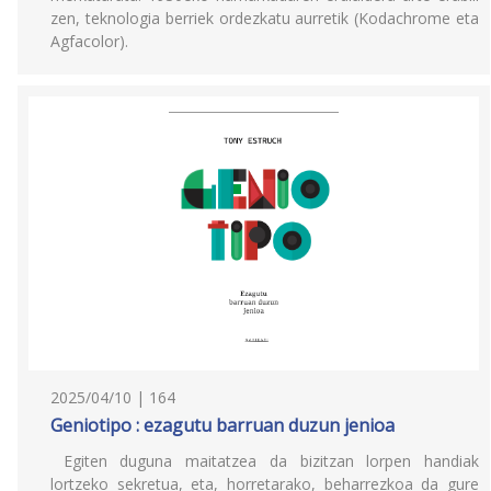
zen, teknologia berriek ordezkatu aurretik (Kodachrome eta
Agfacolor).
2025/04/10 | 164
Geniotipo : ezagutu barruan duzun jenioa
Egiten duguna maitatzea da bizitzan lorpen handiak
lortzeko sekretua, eta, horretarako, beharrezkoa da gure