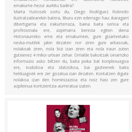
emakume-hezur aurkitu badira?
Marta Yustosek sortu du, Diego Rodríguez Robredo
ilustratzailearekin batera, liburu ezin ederrago hau: ikaragarri
dibertigarria eta irakurterraza, baina baita serioa eta
profesionala ere, azpimarra berezia egiten diena
Historiaurreko eme eta emakumeei, gure gizarteetako
neska-mutilek jakin dezaten nor ziren gure arbasoak,
nolakoak ziren, nola bizi izan ziren eta nola iraun zuten
gutxienez 4 milioi urtean zehar. Orrialde bakoitzak oinarrizko
informazio asko biltzen du, baita pixka bat konplexuagoa
ere, irudizkoa eta idatzizkoa, bai gazteenek baita
helduagoek ere zer gozatua izan dezaten. Kontatzen digute
nolakoa izan den hominizazioa eta noiz hasi zen gure
azpileinua kontzientzia aurreratua izaten.