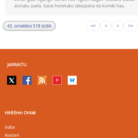
asmatu zuela. Garai horietako laburpena da komiki hau.
42. orrialdea 518 (e)tik
<<
<
>
>>
JARRAITU
HABEren Orriak
Habe
Ikasten