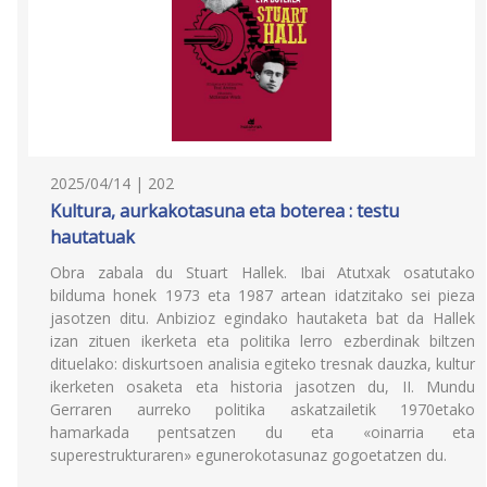
2025/04/14 | 202
Kultura, aurkakotasuna eta boterea : testu
hautatuak
Obra zabala du Stuart Hallek. Ibai Atutxak osatutako
bilduma honek 1973 eta 1987 artean idatzitako sei pieza
jasotzen ditu. Anbizioz egindako hautaketa bat da Hallek
izan zituen ikerketa eta politika lerro ezberdinak biltzen
dituelako: diskurtsoen analisia egiteko tresnak dauzka, kultur
ikerketen osaketa eta historia jasotzen du, II. Mundu
Gerraren aurreko politika askatzailetik 1970etako
hamarkada pentsatzen du eta «oinarria eta
superestrukturaren» egunerokotasunaz gogoetatzen du.