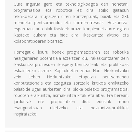
Gure ingurua gero eta teknologikoagoa den honetan,
programazioa eta robotika ez dira soilik gaitasun
teknikoetara mugatzen diren kontzeptuak, baizik eta XXI.
mendeko pentsamendu- eta sormen-tresnak. Hezkuntza-
esparruan, arlo biak ikasleek arazo konplexuei aurre egiten
ikasteko aukera eta bide dira, ikaskuntza aktibo eta
kolaboratiboaren bitartez.
Horregatik, liburu honek programazioaren eta robotika
hezigarriaren potentziala aztertzen du, irakaskuntzaren zein
ikaskuntza-prozesuen ikuspegi berritzaileak eta praktikoak
eskaintzeko asmoz. Kapituluetan zehar Haur Hezkuntzako
zein Lehen Hezkuntzako etapetan pentsamendu
konputazionala eta ezagutza sortzaile kritikoa eraikitzeko
baliabide ugari aurkezten dira: bloke bidezko programazioa,
roboten eraikuntza, asmakuntza-kitak eta abar. Era berean,
jarduerak ere proposatzen dira, edukiak modu
esanguratsuan ulertzeko eta hezkuntza-praktikak
inspiratzeko.