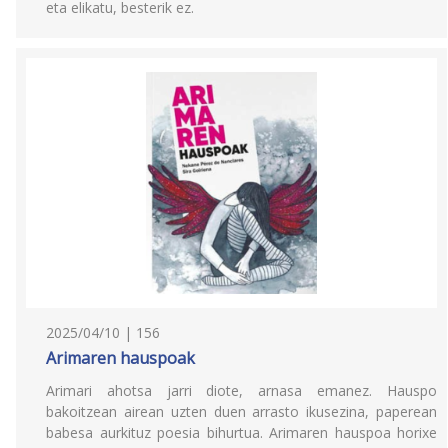
eta elikatu, besterik ez.
2025/04/10 | 156
Arimaren hauspoak
Arimari ahotsa jarri diote, arnasa emanez. Hauspo
bakoitzean airean uzten duen arrasto ikusezina, paperean
babesa aurkituz poesia bihurtua. Arimaren hauspoa horixe