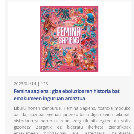
2025/04/14 | 128
Femina sapiens : giza eboluzioaren historia bat
emakumeen inguruan ardaztua
Liburu honen izenburua, Femina Sapiens, txantxa moduko
bat da, auzi bat agerian jartzeko balio digun keinu txiki bat:
historiaurrea berreraikitzean, zergatik hitz egiten da soilik
gizonez? Zergatik ez bideratu ikerketa zientifikoak
emakumeen hondakinak ere aztertzera, hainbeste