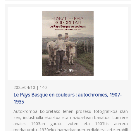
2025/04/10 | 140
Le Pays Basque en couleurs : autochromes, 1907-
1935
Autokromoa koloretako lehen prozesu fotografikoa izan
zen, industrialki ekoiztua eta nazioartean banatua. Lumière
anaiek 1903an garatu zuten eta 1907tik aurrera
merkaturatu. 1930eko hamarkadaren erdialdera arte erabili