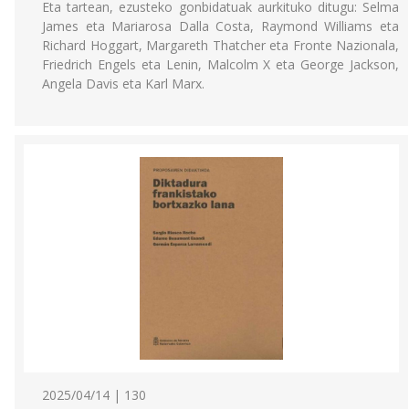
Eta tartean, ezusteko gonbidatuak aurkituko ditugu: Selma
James eta Mariarosa Dalla Costa, Raymond Williams eta
Richard Hoggart, Margareth Thatcher eta Fronte Nazionala,
Friedrich Engels eta Lenin, Malcolm X eta George Jackson,
Angela Davis eta Karl Marx.
2025/04/14 | 130