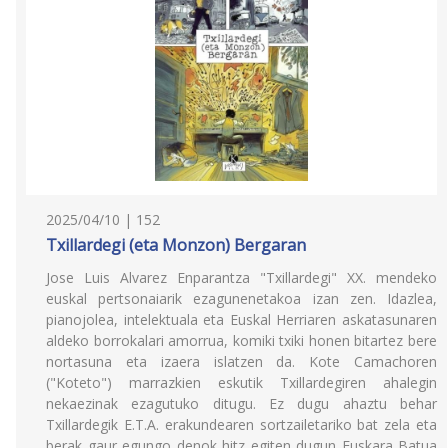
2025/04/10 | 152
Txillardegi (eta Monzon) Bergaran
Jose Luis Alvarez Enparantza "Txillardegi" XX. mendeko
euskal pertsonaiarik ezagunenetakoa izan zen. Idazlea,
pianojolea, intelektuala eta Euskal Herriaren askatasunaren
aldeko borrokalari amorrua, komiki txiki honen bitartez bere
nortasuna eta izaera islatzen da. Kote Camachoren
("Koteto") marrazkien eskutik Txillardegiren ahalegin
nekaezinak ezagutuko ditugu. Ez dugu ahaztu behar
Txillardegik E.T.A. erakundearen sortzailetariko bat zela eta
berak gaur egungo denok hitz egiten dugun Euskara Batua