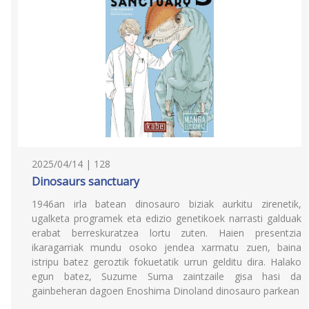
2025/04/14 | 128
Dinosaurs sanctuary
1946an irla batean dinosauro biziak aurkitu zirenetik,
ugalketa programek eta edizio genetikoek narrasti galduak
erabat berreskuratzea lortu zuten. Haien presentzia
ikaragarriak mundu osoko jendea xarmatu zuen, baina
istripu batez geroztik fokuetatik urrun gelditu dira. Halako
egun batez, Suzume Suma zaintzaile gisa hasi da
gainbeheran dagoen Enoshima Dinoland dinosauro parkean