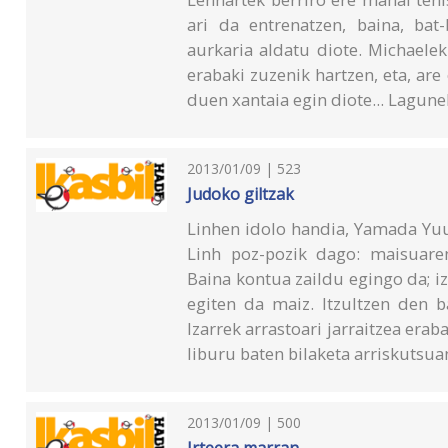
ari da entrenatzen, baina, bat
aurkaria aldatu diote. Michaelek
erabaki zuzenik hartzen, eta, ar
duen xantaia egin diote... Lagun
2013/01/09 | 523
Judoko giltzak
Linhen idolo handia, Yamada Yuut
Linh poz-pozik dago: maisuaren
Baina kontua zaildu egingo da; i
egiten da maiz. Itzultzen den b
Izarrek arrastoari jarraitzea erab
liburu baten bilaketa arriskutsuan
2013/01/09 | 500
Irteera marran