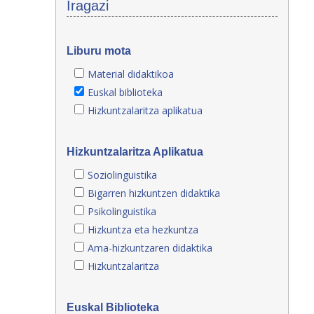
Iragazi
Liburu mota
Material didaktikoa
Euskal biblioteka
Hizkuntzalaritza aplikatua
Hizkuntzalaritza Aplikatua
Soziolinguistika
Bigarren hizkuntzen didaktika
Psikolinguistika
Hizkuntza eta hezkuntza
Ama-hizkuntzaren didaktika
Hizkuntzalaritza
Euskal Biblioteka