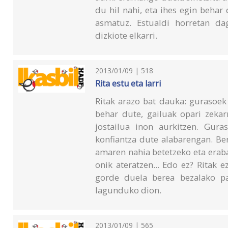
du hil nahi, eta ihes egin behar
asmatuz. Estualdi horretan dag
dizkiote elkarri.
2013/01/09 | 518
Rita estu eta larri
Ritak arazo bat dauka: gurasoek 
behar dute, gailuak opari zekar
jostailua inon aurkitzen. Gur
konfiantza dute alabarengan. Ber
amaren nahia betetzeko eta erab
onik ateratzen... Edo ez? Ritak 
gorde duela berea bezalako pa
lagunduko dion.
2013/01/09 | 565