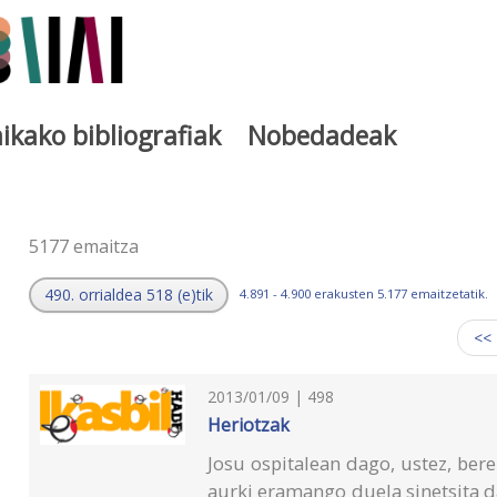
ikako bibliografiak
Nobedadeak
a
5177 emaitza
490. orrialdea 518 (e)tik
4.891 - 4.900 erakusten 5.177 emaitzetatik.
<<
2013/01/09 | 498
Heriotzak
Josu ospitalean dago, ustez, ber
aurki eramango duela sinetsita dag