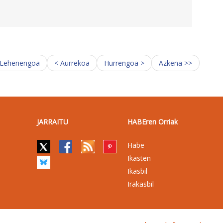
 Lehenengoa
< Aurrekoa
Hurrengoa >
Azkena >>
JARRAITU
HABEren Orriak
Habe
Ikasten
Ikasbil
Irakasbil