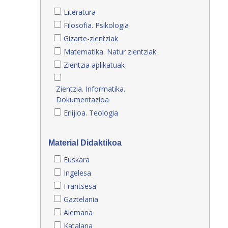
Literatura
Filosofia. Psikologia
Gizarte-zientziak
Matematika. Natur zientziak
Zientzia aplikatuak
Zientzia. Informatika.
Dokumentazioa
Erlijioa. Teologia
Material Didaktikoa
Euskara
Ingelesa
Frantsesa
Gaztelania
Alemana
Katalana