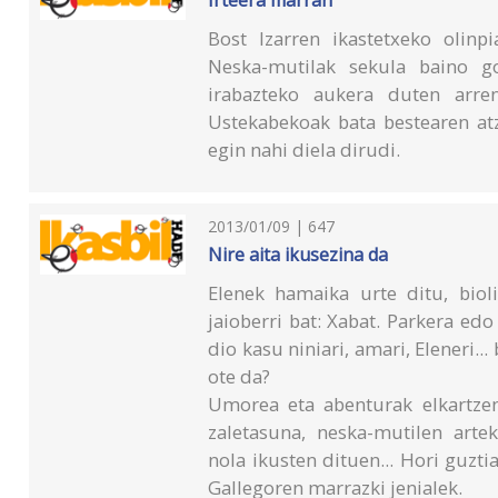
Bost Izarren ikastetxeko olinpi
Neska-mutilak sekula baino g
irabazteko aukera duten arre
Ustekabekoak bata bestearen atz
egin nahi diela dirudi.
2013/01/09 | 647
Nire aita ikusezina da
Elenek hamaika urte ditu, bio
jaioberri bat: Xabat. Parkera edo
dio kasu niniari, amari, Eleneri..
ote da?
Umorea eta abenturak elkartzen
zaletasuna, neska-mutilen arte
nola ikusten dituen... Hori guzti
Gallegoren marrazki jenialek.