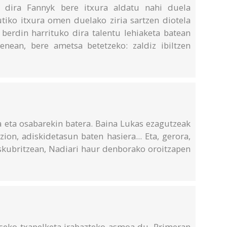
ko dira Fannyk bere itxura aldatu nahi duela
utiko itxura omen duelako ziria sartzen diotela
 berdin harrituko dira talentu lehiaketa batean
enean, bere ametsa betetzeko: zaldiz ibiltzen
a eta osabarekin batera. Baina Lukas ezagutzeak
zion, adiskidetasun baten hasiera... Eta, gerora,
skubritzean, Nadiari haur denborako oroitzapen
iseko txapelketa irabazteko asmoa du. Primeran