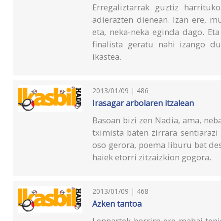
Erregaliztarrak guztiz harritu
adierazten dienean. Izan ere, m
eta, neka-neka eginda dago. Eta
finalista geratu nahi izango du
ikastea.
2013/01/09 | 486
Irasagar arbolaren itzalean
Basoan bizi zen Nadia, ama, neb
tximista baten zirrara sentiarazi 
oso gerora, poema liburu bat de
haiek etorri zitzaizkion gogora.
2013/01/09 | 468
Azken tantoa
Lennartek berriro ere mahai ten