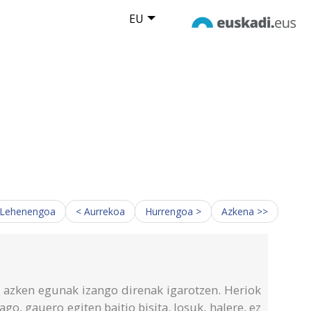
EU
 Lehenengoa
< Aurrekoa
Hurrengoa >
Azkena >>
e azken egunak izango direnak igarotzen. Heriok
o, gauero egiten baitio bisita. Josuk, halere, ez