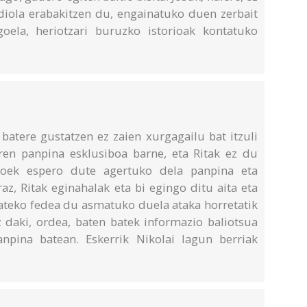
 diola erabakitzen du, engainatuko duen zerbait
oela, heriotzari buruzko istorioak kontatuko
batere gustatzen ez zaien xurgagailu bat itzuli
ren panpina esklusiboa barne, eta Ritak ez du
asoek espero dute agertuko dela panpina eta
az, Ritak eginahalak eta bi egingo ditu aita eta
ateko fedea du asmatuko duela ataka horretatik
ez daki, ordea, baten batek informazio baliotsua
npina batean. Eskerrik Nikolai lagun berriak