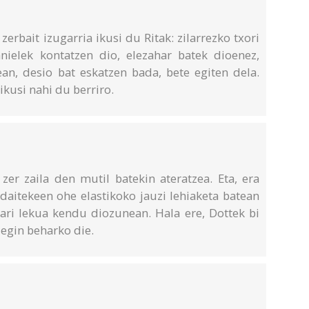
erbait izugarria ikusi du Ritak: zilarrezko txori
anielek kontatzen dio, elezahar batek dioenez,
ean, desio bat eskatzen bada, bete egiten dela.
 ikusi nahi du berriro.
 zer zaila den mutil batekin ateratzea. Eta, era
 daitekeen ohe elastikoko jauzi lehiaketa batean
nari lekua kendu diozunean. Hala ere, Dottek bi
 egin beharko die.