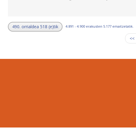
490. orrialdea 518 (e)tik
4.891 - 4.900 erakusten 5.177 emaitzetatik.
<<