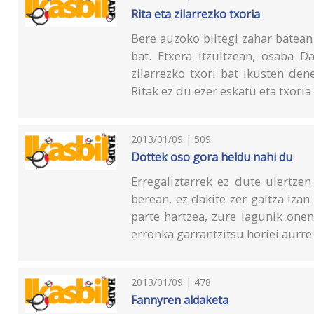
Rita eta zilarrezko txoria
Bere auzoko biltegi zahar batean z
bat. Etxera itzultzean, osaba D
zilarrezko txori bat ikusten den
Ritak ez du ezer eskatu eta txoria
2013/01/09 | 509
Dottek oso gora heldu nahi du
Erregaliztarrek ez dute ulertzen
berean, ez dakite zer gaitza izan
parte hartzea, zure lagunik one
erronka garrantzitsu horiei aurre
2013/01/09 | 478
Fannyren aldaketa