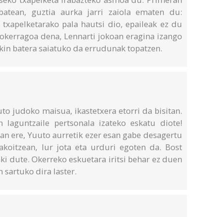
-batean, guztia aurka jarri zaiola ematen du:
 txapelketarako pala hautsi dio, epaileak ez du
e okerragoa dena, Lennarti jokoan eragina izango
ekin batera saiatuko da errudunak topatzen.
o judoko maisua, ikastetxera etorri da bisitan.
 laguntzaile pertsonala izateko eskatu diote!
zan ere, Yuuto aurretik ezer esan gabe desagertu
akoitzean, lur jota eta urduri egoten da. Bost
aki dute. Okerreko eskuetara iritsi behar ez duen
 sartuko dira laster.