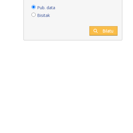
Pub. data
Bisitak
Bilatu