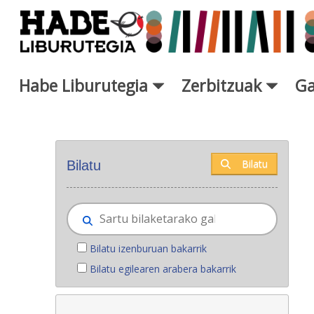
Eduki nagusira joan
Habe Liburutegia
Zerbitzuak
Ga
Eskuratu berriak - Liburutegi
Bilatu
Bilatu
Bilatu izenburuan bakarrik
Bilatu egilearen arabera bakarrik