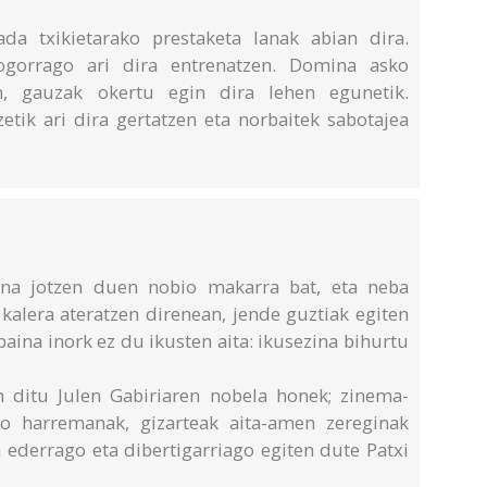
ada txikietarako prestaketa lanak abian dira.
ogorrago ari dira entrenatzen. Domina asko
n, gauzak okertu egin dira lehen egunetik.
etik ari dira gertatzen eta norbaitek sabotajea
lina jotzen duen nobio makarra bat, eta neba
 kalera ateratzen direnean, jende guztiak egiten
. baina inork ez du ikusten aita: ikusezina bihurtu
 ditu Julen Gabiriaren nobela honek; zinema-
ko harremanak, gizarteak aita-amen zereginak
a ederrago eta dibertigarriago egiten dute Patxi