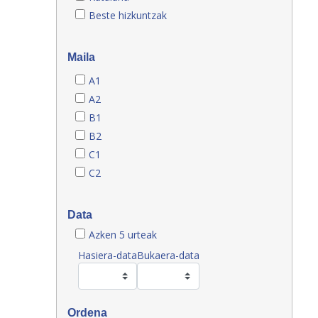
Beste hizkuntzak
Maila
A1
A2
B1
B2
C1
C2
Data
Azken 5 urteak
Hasiera-data
Bukaera-data
Ordena