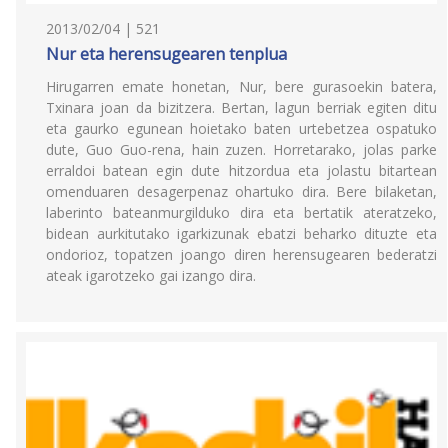
2013/02/04 | 521
Nur eta herensugearen tenplua
Hirugarren emate honetan, Nur, bere gurasoekin batera,
Txinara joan da bizitzera. Bertan, lagun berriak egiten ditu
eta gaurko egunean hoietako baten urtebetzea ospatuko
dute, Guo Guo-rena, hain zuzen. Horretarako, jolas parke
erraldoi batean egin dute hitzordua eta jolastu bitartean
omenduaren desagerpenaz ohartuko dira. Bere bilaketan,
laberinto bateanmurgilduko dira eta bertatik ateratzeko,
bidean aurkitutako igarkizunak ebatzi beharko dituzte eta
ondorioz, topatzen joango diren herensugearen bederatzi
ateak igarotzeko gai izango dira.