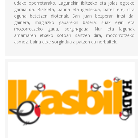
udako oporretarako. Lagunekin ibiltzeko eta jolas egiteko
garaia da. Bizikleta, patina eta igerilekua, batez ere, dira
eguna betetzen diotenak. San Juan bezperan iritsi da,
gainera, magiazko gauarekin batera: suak egin eta
mozorrotzeko gaua, sorgin-gaua. Nur eta lagunak
amamaren etxeko sotoan sartzen dira, mozorrotzeko
asmoz, baina etxe sorgindua aipatzen du norbaitek…