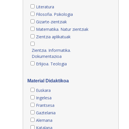
Literatura
Filosofia. Psikologia
Gizarte-zientziak
Matematika. Natur zientziak
Zientzia aplikatuak
Zientzia. Informatika.
Dokumentazioa
Erlijioa. Teologia
Material Didaktikoa
Euskara
Ingelesa
Frantsesa
Gaztelania
Alemana
Katalana