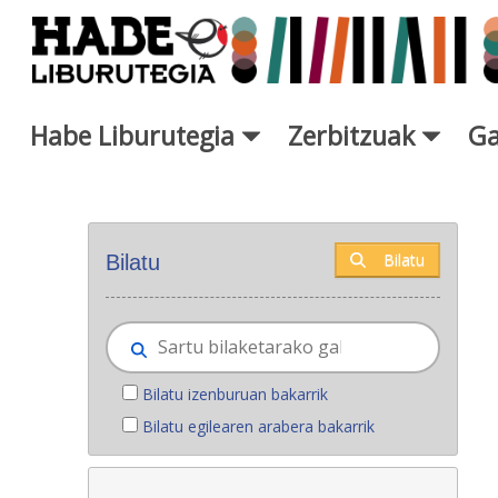
Eduki nagusira joan
Habe Liburutegia
Zerbitzuak
Ga
Eskuratu berriak - Liburutegi
Bilatu
Bilatu
Bilatu izenburuan bakarrik
Bilatu egilearen arabera bakarrik