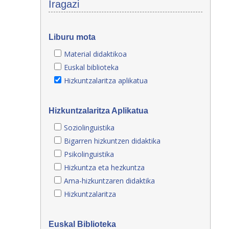
Iragazi
Liburu mota
Material didaktikoa
Euskal biblioteka
Hizkuntzalaritza aplikatua
Hizkuntzalaritza Aplikatua
Soziolinguistika
Bigarren hizkuntzen didaktika
Psikolinguistika
Hizkuntza eta hezkuntza
Ama-hizkuntzaren didaktika
Hizkuntzalaritza
Euskal Biblioteka