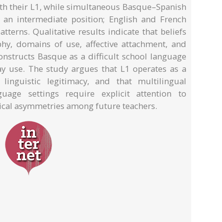
ith their L1, while simultaneous Basque–Spanish
d an intermediate position; English and French
erns. Qualitative results indicate that beliefs
hy, domains of use, affective attachment, and
nstructs Basque as a difficult school language
day use. The study argues that L1 operates as a
linguistic legitimacy, and that multilingual
guage settings require explicit attention to
ical asymmetries among future teachers.