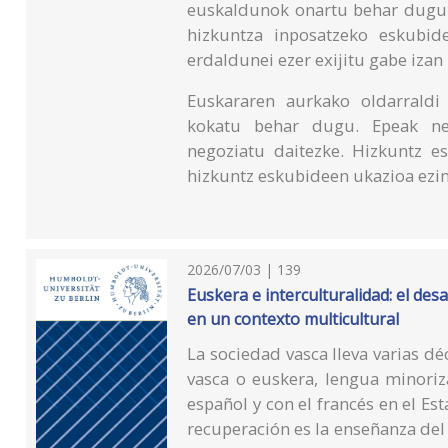
euskaldunok onartu behar dugu 
hizkuntza inposatzeko eskubid
erdaldunei ezer exijitu gabe izan
Euskararen aurkako oldarraldi j
kokatu behar dugu. Epeak neg
negoziatu daitezke. Hizkuntz e
hizkuntz eskubideen ukazioa ezin
2026/07/03 | 139
Euskera e interculturalidad: el de
en un contexto multicultural
La sociedad vasca lleva varias d
vasca o euskera, lengua minoriz
español y con el francés en el Est
recuperación es la enseñanza del 