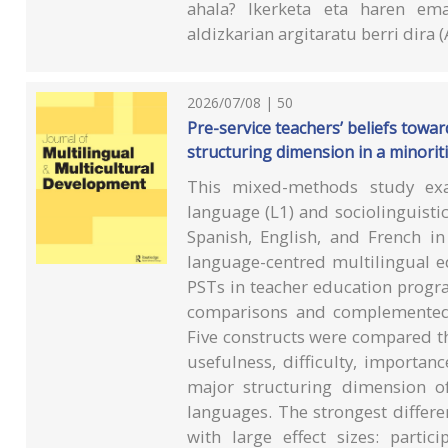
ahala? Ikerketa eta haren ema
aldizkarian argitaratu berri dira 
2026/07/08 | 50
Pre-service teachers’ beliefs towar
structuring dimension in a minorit
This mixed-methods study exam
language (L1) and sociolinguisti
Spanish, English, and French i
language-centred multilingual e
PSTs in teacher education progr
comparisons and complemented 
Five constructs were compared thr
usefulness, difficulty, importanc
major structuring dimension of
languages. The strongest differe
with large effect sizes: partic