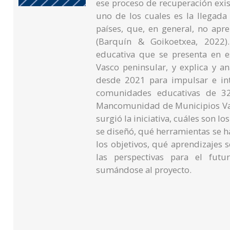
ese proceso de recuperación exi
uno de los cuales es la llegad
países, que, en general, no apr
(Barquín & Goikoetxea, 2022).
educativa que se presenta en es
Vasco peninsular, y explica y a
desde 2021 para impulsar e inte
comunidades educativas de 32 
Mancomunidad de Municipios Va
surgió la iniciativa, cuáles son l
se diseñó, qué herramientas se h
los objetivos, qué aprendizajes 
las perspectivas para el fut
sumándose al proyecto.