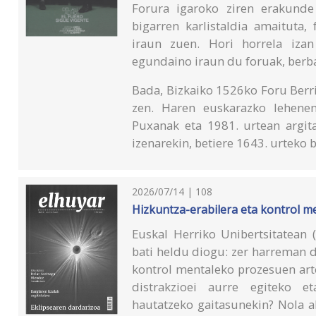
Forura igaroko ziren erakunde 
bigarren karlistaldia amaituta,
iraun zuen. Hori horrela izan
egundaino iraun du foruak, berba
Bada, Bizkaiko 1526ko Foru Berri
zen. Haren euskarazko lehenen
Puxanak eta 1981. urtean argit
izenarekin, betiere 1643. urteko b
2026/07/14 | 108
Hizkuntza-erabilera eta kontrol m
Euskal Herriko Unibertsitatean 
bati heldu diogu: zer harreman 
kontrol mentaleko prozesuen arte
distrakzioei aurre egiteko e
hautatzeko gaitasunekin? Nola a