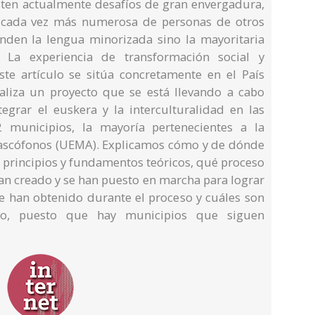
sten actualmente desafíos de gran envergadura,
a cada vez más numerosa de personas de otros
enden la lengua minorizada sino la mayoritaria
 La experiencia de transformación social y
te artículo se sitúa concretamente en el País
naliza un proyecto que se está llevando a cabo
grar el euskera y la interculturalidad en las
municipios, la mayoría pertenecientes a la
scófonos (UEMA). Explicamos cómo y de dónde
os principios y fundamentos teóricos, qué proceso
an creado y se han puesto en marcha para lograr
se han obtenido durante el proceso y cuáles son
uro, puesto que hay municipios que siguen