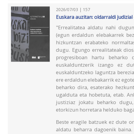
2026/07/03 | 157
Euskara auzitan: oldarraldi judizia
"Errealitatea aldatu nahi dugu
(egun erdaldun elebakarrek bez
hizkuntzan erabateko normalta
dugu. Egungo errealitateak dios
progresiboan hartu beharko di
euskalduntzerik izango ez du
euskalduntzeko laguntza berezia
ere erdaldun elebakarrik ez egot
beharko dira, esaterako hezkun
ugalduta eta hobetuta, etab. A
justiziaz jokatu beharko dugu
etorkizun horretara helduko baga
Beste eragile batzuek ez dute on
aldatu beharra dagoenik baina. 