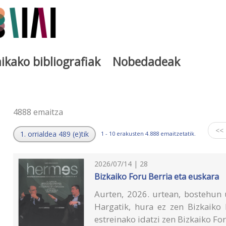
ikako bibliografiak
Nobedadeak
a
4888 emaitza
<<
1. orrialdea 489 (e)tik
1 - 10 erakusten 4.888 emaitzetatik.
2026/07/14 | 28
Bizkaiko Foru Berria eta euskara
Aurten, 2026. urtean, bostehun u
Hargatik, hura ez zen Bizkaiko 
estreinako idatzi zen Bizkaiko Fo