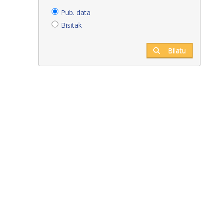
Pub. data
Bisitak
Bilatu