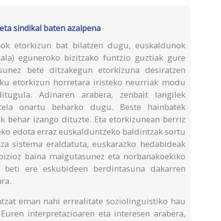
l eta sindikal baten azalpena
nok etorkizun bat bilatzen dugu, euskaldunok
ala) eguneroko bizitzako funtzio guztiak gure
sunez bete ditzakegun etorkizuna desiratzen
ku etorkizun horretara iristeko neurriak modu
tugula. Adinaren arabera, zenbait langilek
tela onartu beharko dugu. Beste hainbatek
k behar izango dituzte. Eta etorkizunean berriz
eko edota erraz euskalduntzeko baldintzak sortu
tza sistema eraldatuta, euskarazko hedabideak
nbizioz baina malgutasunez eta norbanakoekiko
, beti ere eskubideen berdintasuna dakarren
ra.
tzat eman nahi errealitate soziolinguistiko hau
Euren interpretazioaren eta interesen arabera,