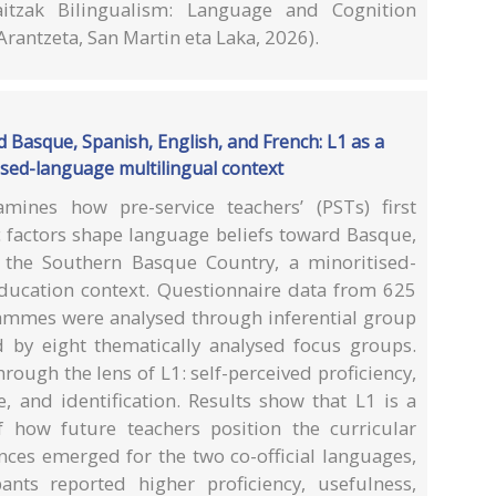
itzak Bilingualism: Language and Cognition
(Arantzeta, San Martin eta Laka, 2026).
d Basque, Spanish, English, and French: L1 as a
ised-language multilingual context
ines how pre-service teachers’ (PSTs) first
c factors shape language beliefs toward Basque,
n the Southern Basque Country, a minoritised-
ducation context. Questionnaire data from 625
ammes were analysed through inferential group
by eight thematically analysed focus groups.
ough the lens of L1: self-perceived proficiency,
e, and identification. Results show that L1 is a
 how future teachers position the curricular
nces emerged for the two co-official languages,
ipants reported higher proficiency, usefulness,