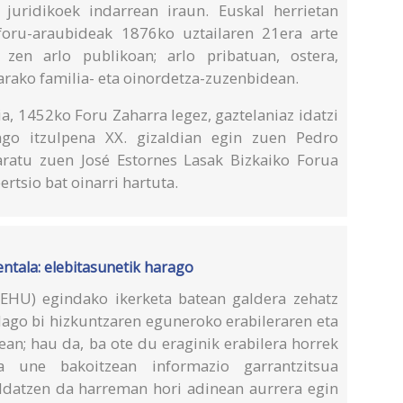
juridikoek indarrean iraun. Euskal herrietan
 foru-araubideak 1876ko uztailaren 21era arte
 zen arlo publikoan; arlo pribatuan, ostera,
rako familia- eta oinordetza-zuzenbidean.
a, 1452ko Foru Zaharra legez, gaztelaniaz idatzi
go itzulpena XX. gizaldian egin zuen Pedro
aratu zuen José Estornes Lasak Bizkaiko Forua
ertsio bat oinarri hartuta.
entala: elebitasunetik harago
(EHU) egindako ikerketa batean galdera zehatz
dago bi hizkuntzaren eguneroko erabileraren eta
an; hau da, ba ote du eraginik erabilera horrek
ta une bakoitzean informazio garrantzitsua
ldatzen da harreman hori adinean aurrera egin