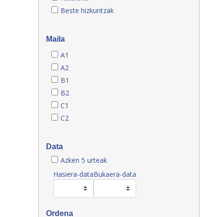
Beste hizkuntzak
Maila
A1
A2
B1
B2
C1
C2
Data
Azken 5 urteak
Hasiera-data
Bukaera-data
Ordena