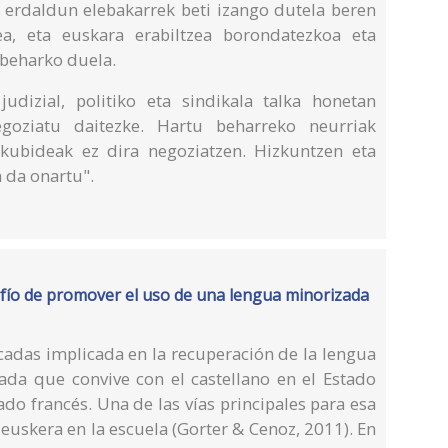
erdaldun elebakarrek beti izango dutela beren
ea, eta euskara erabiltzea borondatezkoa eta
 beharko duela.
udizial, politiko eta sindikala talka honetan
oziatu daitezke. Hartu beharreko neurriak
skubideak ez dira negoziatzen. Hizkuntzen eta
 da onartu".
safío de promover el uso de una lengua minorizada
écadas implicada en la recuperación de la lengua
ada que convive con el castellano en el Estado
ado francés. Una de las vías principales para esa
euskera en la escuela (Gorter & Cenoz, 2011). En