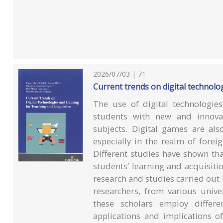
2026/07/03 | 71
Current trends on digital technolo
The use of digital technologie
students with new and innovat
subjects. Digital games are als
especially in the realm of fore
Different studies have shown th
students’ learning and acquisiti
research and studies carried out 
researchers, from various unive
these scholars employ differ
applications and implications o