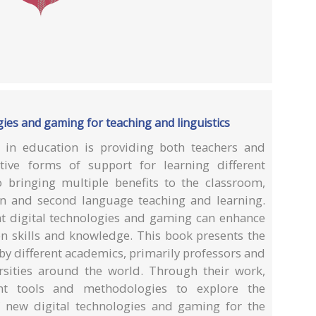
gies and gaming for teaching and linguistics
s in education is providing both teachers and
ive forms of support for learning different
o bringing multiple benefits to the classroom,
ign and second language teaching and learning.
at digital technologies and gaming can enhance
on skills and knowledge. This book presents the
by different academics, primarily professors and
rsities around the world. Through their work,
ent tools and methodologies to explore the
f new digital technologies and gaming for the