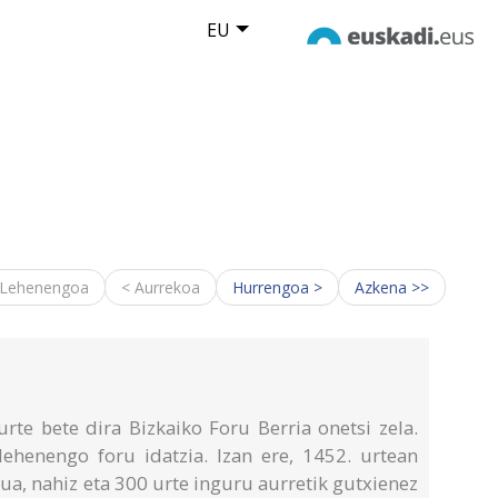
EU
 Lehenengoa
< Aurrekoa
Hurrengoa >
Azkena >>
rte bete dira Bizkaiko Foru Berria onetsi zela.
lehenengo foru idatzia. Izan ere, 1452. urtean
rua, nahiz eta 300 urte inguru aurretik gutxienez