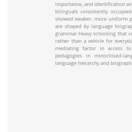
importance, and identification w
bilinguals consistently occupie
showed weaker, more uniform patt
are shaped by language biograp
grammar-heavy schooling that co
rather than a vehicle for every
mediating factor in access to 
pedagogies in minoritised-lan
language hierarchy and biograph