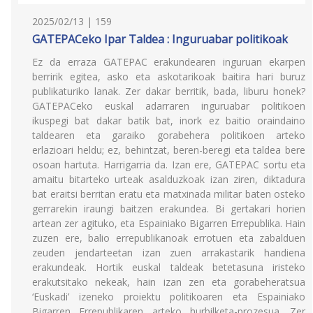
2025/02/13 | 159
GATEPACeko Ipar Taldea : Inguruabar politikoak
Ez da erraza GATEPAC erakundearen inguruan ekarpen
berririk egitea, asko eta askotarikoak baitira hari buruz
publikaturiko lanak. Zer dakar berritik, bada, liburu honek?
GATEPACeko euskal adarraren inguruabar politikoen
ikuspegi bat dakar batik bat, inork ez baitio oraindaino
taldearen eta garaiko gorabehera politikoen arteko
erlazioari heldu; ez, behintzat, beren-beregi eta taldea bere
osoan hartuta. Harrigarria da. Izan ere, GATEPAC sortu eta
amaitu bitarteko urteak asalduzkoak izan ziren, diktadura
bat eraitsi berritan eratu eta matxinada militar baten osteko
gerrarekin iraungi baitzen erakundea. Bi gertakari horien
artean zer agituko, eta Espainiako Bigarren Errepublika. Hain
zuzen ere, balio errepublikanoak errotuen eta zabalduen
zeuden jendarteetan izan zuen arrakastarik handiena
erakundeak. Hortik euskal taldeak betetasuna iristeko
erakutsitako nekeak, hain izan zen eta gorabeheratsua
‘Euskadi’ izeneko proiektu politikoaren eta Espainiako
Bigarren Errepublikaren arteko hurbilketa-prozesua. Zer