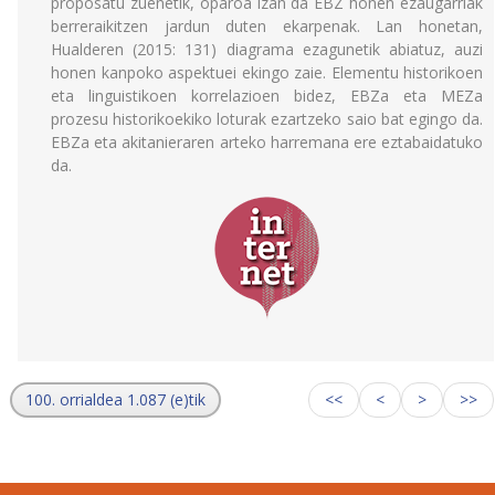
proposatu zuenetik, oparoa izan da EBZ honen ezaugarriak
berreraikitzen jardun duten ekarpenak. Lan honetan,
Hualderen (2015: 131) diagrama ezagunetik abiatuz, auzi
honen kanpoko aspektuei ekingo zaie. Elementu historikoen
eta linguistikoen korrelazioen bidez, EBZa eta MEZa
prozesu historikoekiko loturak ezartzeko saio bat egingo da.
EBZa eta akitanieraren arteko harremana ere eztabaidatuko
da.
100. orrialdea 1.087 (e)tik
<<
<
>
>>