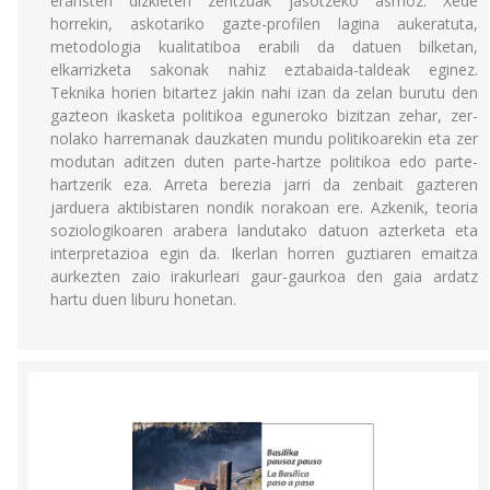
eransten dizkieten zentzuak jasotzeko asmoz. Xede
horrekin, askotariko gazte-profilen lagina aukeratuta,
metodologia kualitatiboa erabili da datuen bilketan,
elkarrizketa sakonak nahiz eztabaida-taldeak eginez.
Teknika horien bitartez jakin nahi izan da zelan burutu den
gazteon ikasketa politikoa eguneroko bizitzan zehar, zer-
nolako harremanak dauzkaten mundu politikoarekin eta zer
modutan aditzen duten parte-hartze politikoa edo parte-
hartzerik eza. Arreta berezia jarri da zenbait gazteren
jarduera aktibistaren nondik norakoan ere. Azkenik, teoria
soziologikoaren arabera landutako datuon azterketa eta
interpretazioa egin da. Ikerlan horren guztiaren emaitza
aurkezten zaio irakurleari gaur-gaurkoa den gaia ardatz
hartu duen liburu honetan.