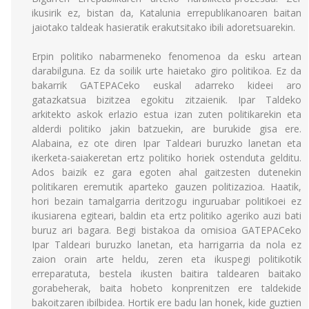
ikusirik ez, bistan da, Katalunia errepublikanoaren baitan
jaiotako taldeak hasieratik erakutsitako ibili adoretsuarekin.
Erpin politiko nabarmeneko fenomenoa da esku artean
darabilguna. Ez da soilik urte haietako giro politikoa. Ez da
bakarrik GATEPACeko euskal adarreko kideei aro
gatazkatsua bizitzea egokitu zitzaienik. Ipar Taldeko
arkitekto askok erlazio estua izan zuten politikarekin eta
alderdi politiko jakin batzuekin, are burukide gisa ere.
Alabaina, ez ote diren Ipar Taldeari buruzko lanetan eta
ikerketa-saiakeretan ertz politiko horiek ostenduta gelditu.
Ados baizik ez gara egoten ahal gaitzesten dutenekin
politikaren eremutik aparteko gauzen politizazioa. Haatik,
hori bezain tamalgarria deritzogu inguruabar politikoei ez
ikusiarena egiteari, baldin eta ertz politiko ageriko auzi bati
buruz ari bagara. Begi bistakoa da omisioa GATEPACeko
Ipar Taldeari buruzko lanetan, eta harrigarria da nola ez
zaion orain arte heldu, zeren eta ikuspegi politikotik
erreparatuta, bestela ikusten baitira taldearen baitako
gorabeherak, baita hobeto konprenitzen ere taldekide
bakoitzaren ibilbidea. Hortik ere badu lan honek, kide guztien