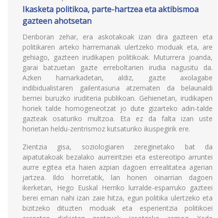
Ikasketa politikoa, parte-hartzea eta aktibismoa
gazteen ahotsetan
Denboran zehar, era askotakoak izan dira gazteen eta
politikaren arteko harremanak ulertzeko moduak eta, are
gehiago, gazteen irudikapen politikoak. Muturrera joanda,
garai batzuetan gazte erreboltarien irudia nagusitu da.
Azken hamarkadetan, aldiz, gazte axolagabe
indibidualistaren gailentasuna atzematen da belaunaldi
berriei buruzko iruditeria publikoan. Gehienetan, irudikapen
horiek talde homogeneotzat jo dute gizarteko adin-talde
gazteak osaturiko multzoa. Eta ez da falta izan uste
horietan heldu-zentrismoz kutsaturiko ikuspegirik ere.
Zientzia gisa, soziologiaren zereginetako bat da
aipatutakoak bezalako aurreiritziei eta estereotipo arruntei
aurre egitea eta haien azpian dagoen errealitatea agerian
jartzea. Ildo horretatik, lan honen oinarrian dagoen
ikerketan, Hego Euskal Herriko lurralde-esparruko gazteei
berei eman nahi izan zaie hitza, egun politika ulertzeko eta
bizitzeko dituzten moduak eta esperientzia politikoei