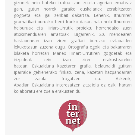
gizonek hein bateko tratua izan zutela agerian emateaz
gain, gutun horrek garaiko euskalariek zerabiltzaten
gogoeta eta gai zenbait dakartza. Lehenik, Ithurriren
gramatikari buruzko berri franko dakar, hala nola Ithurriren
helburuak eta Hiriart-Urrutik proiektu horrendako zuen
atxikimenduaren arrazoiak. Bigarrenik, 20. mendearen
hastapenean izan ziren grafiari buruzko eztabaiden
lekukotasun zuzena dugu. Ortografia egoki eta bakarraren
bilaketa horretan Manex Hiriart-Urrutiren gogoetak eta
irizpideak zein izan ziren erakustearekin
batean, Eskualduna kazetaren grafia, belaunaldi gutitan
Iparralde gehienerako finkatu zena, kazetari hazpandarrari
zor zaiola frogatzen du. Azkenik,
Abadiari Eskualduna interesatzen zitzaiola ez ezik, hartan
kolaboratu ere zuela erakusten du.