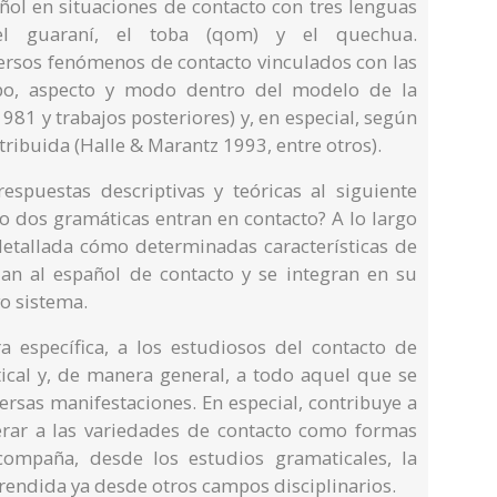
añol en situaciones de contacto con tres lenguas
el guaraní, el toba (qom) y el quechua.
versos fenómenos de contacto vinculados con las
mpo, aspecto y modo dentro del modelo de la
81 y trabajos posteriores) y, en especial, según
tribuida (Halle & Marantz 1993, entre otros).
respuestas descriptivas y teóricas al siguiente
o dos gramáticas entran en contacto? A lo largo
 detallada cómo determinadas características de
dan al español de contacto y se integran en su
o sistema.
ra específica, a los estudiosos del contacto de
tical y, de manera general, a todo aquel que se
versas manifestaciones. En especial, contribuye a
erar a las variedades de contacto como formas
acompaña, desde los estudios gramaticales, la
endida ya desde otros campos disciplinarios.