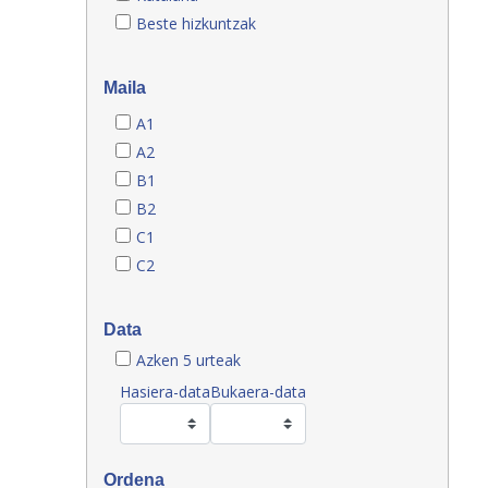
Beste hizkuntzak
Maila
A1
A2
B1
B2
C1
C2
Data
Azken 5 urteak
Hasiera-data
Bukaera-data
Ordena