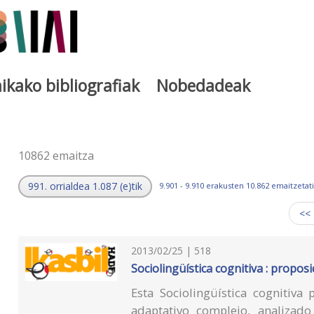
ikako bibliografiak
Nobedadeak
a
10862 emaitza
991. orrialdea 1.087 (e)tik
9.901 - 9.910 erakusten 10.862 emaitzetati
<<
2013/02/25 | 518
Sociolingüística cognitiva : propos
Esta Sociolingüística cognitiv
adaptativo complejo, analizad