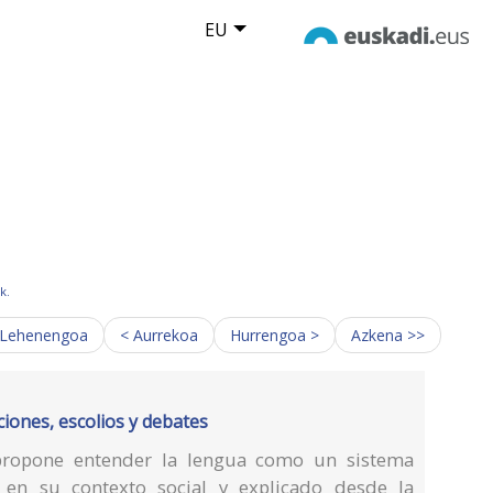
EU
k.
 Lehenengoa
< Aurrekoa
Hurrengoa >
Azkena >>
iciones, escolios y debates
a propone entender la lengua como un sistema
o en su contexto social y explicado desde la