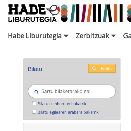
Eduki nagusira joan
Habe Liburutegia
Zerbitzuak
Ga
Eskuratu berriak - Liburutegi
Bilatu
Bilatu
Bilatu izenburuan bakarrik
Bilatu egilearen arabera bakarrik