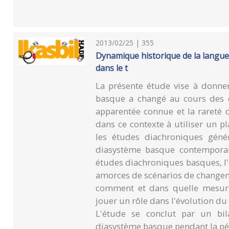
2013/02/25 | 355
Dynamique historique de la langue
dans le t
La présente étude vise à donner
basque a changé au cours des d
apparentée connue et la rareté d
dans ce contexte à utiliser un pl
les études diachroniques génér
diasystème basque contemporai
études diachroniques basques, l
amorces de scénarios de changem
comment et dans quelle mesure
jouer un rôle dans l'évolution d
L'étude se conclut par un bil
diasystème basque pendant la pé