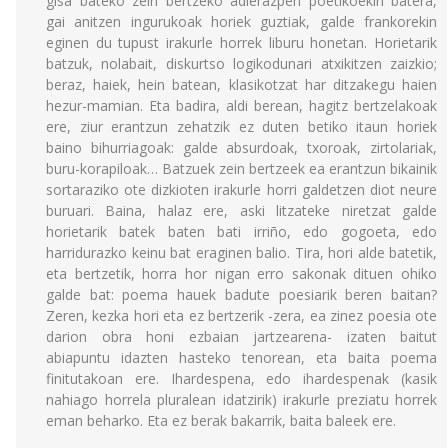
gisa bateko zein bertzeko adierazpen poetikoekin batera,
gai anitzen ingurukoak horiek guztiak, galde frankorekin
eginen du tupust irakurle horrek liburu honetan. Horietarik
batzuk, nolabait, diskurtso logikodunari atxikitzen zaizkio;
beraz, haiek, hein batean, klasikotzat har ditzakegu haien
hezur-mamian. Eta badira, aldi berean, hagitz bertzelakoak
ere, ziur erantzun zehatzik ez duten betiko itaun horiek
baino bihurriagoak: galde absurdoak, txoroak, zirtolariak,
buru-korapiloak… Batzuek zein bertzeek ea erantzun bikainik
sortaraziko ote dizkioten irakurle horri galdetzen diot neure
buruari. Baina, halaz ere, aski litzateke niretzat galde
horietarik batek baten bati irriño, edo gogoeta, edo
harridurazko keinu bat eraginen balio. Tira, hori alde batetik,
eta bertzetik, horra hor nigan erro sakonak dituen ohiko
galde bat: poema hauek badute poesiarik beren baitan?
Zeren, kezka hori eta ez bertzerik -zera, ea zinez poesia ote
darion obra honi ezbaian jartzearena- izaten baitut
abiapuntu idazten hasteko tenorean, eta baita poema
finitutakoan ere. Ihardespena, edo ihardespenak (kasik
nahiago horrela pluralean idatzirik) irakurle preziatu horrek
eman beharko. Eta ez berak bakarrik, baita baleek ere.