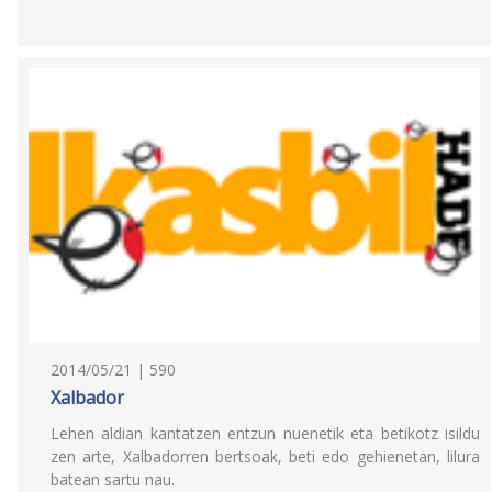
2014/05/21 | 590
Xalbador
Lehen aldian kantatzen entzun nuenetik eta betikotz isildu
zen arte, Xalbadorren bertsoak, beti edo gehienetan, lilura
batean sartu nau.