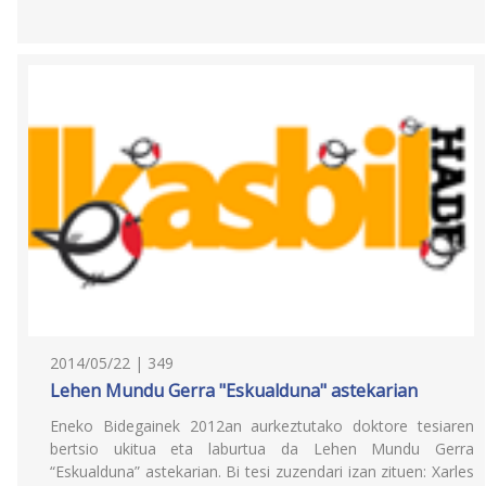
2014/05/22 | 349
Lehen Mundu Gerra "Eskualduna" astekarian
Eneko Bidegainek 2012an aurkeztutako doktore tesiaren
bertsio ukitua eta laburtua da Lehen Mundu Gerra
“Eskualduna” astekarian. Bi tesi zuzendari izan zituen: Xarles