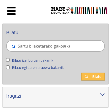
Eduki nagusira joan
Eskuratu berriak - Liburutegia
Bilatu
Bilatu izenburuan bakarrik
Bilatu egilearen arabera bakarrik
Bilatu
Iragazi