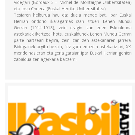
Videgain (Bordaux 3 – Michel de Montaigne Unibertsitatea)
eta Josu Chueca (Euskal Herriko Unibertsitatea).
Tesiaren helburua hau da: duela mende bat, Ipar Euskal
Herrian ondorio ikaragarriak izan zituen Lehen Mundu
Gerran (1914-1918), zein eragin izan zuen Eskualduna
astekariak ikertzea; hots, euskaldunek Lehen Mundu Gerran
parte hartzeari begira, zein izan zen astekariaren jarrera.
Bidegainek argitu bezala, “ez gara edozein astekariz ari, XX.
mende hasieran eta gerla garaian Ipar Euskal Herrian gehien
zabaldua zen agerkaria baitzen”.