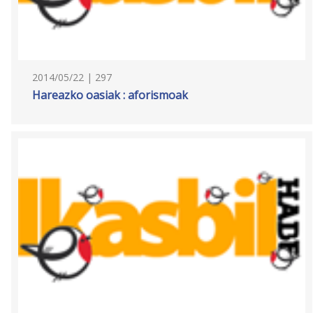
2014/05/22 | 297
Hareazko oasiak : aforismoak