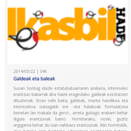
2014/05/22 | 346
Galdeak eta baleak
Susan Sontag idazle estatubatuarraren arabera, intereseko
erantzun bakarrak dira haiek eragindako galdeak ezeztatzen
dituztenak. Erran nahi baita, galdeak, munta handikoa eta
interesekoa izanagatik ere -eta halakoak formulatzea
benetan lan makala da gero!-, arreta gutiago erakarri behar
digula erantzunak baino. Horretarako, noski, guztiz
argigarria behar du izan nahitaez erantzunak. Ildo horretatik,