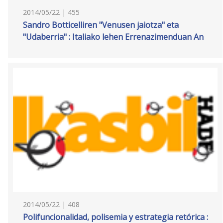
2014/05/22 | 455
Sandro Botticelliren "Venusen jaiotza" eta
"Udaberria" : Italiako lehen Errenazimenduan An
2014/05/22 | 408
Polifuncionalidad, polisemia y estrategia retórica :