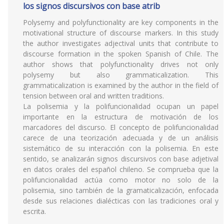
los signos discursivos con base atrib
Polysemy and polyfunctionality are key components in the
motivational structure of discourse markers. In this study
the author investigates adjectival units that contribute to
discourse formation in the spoken Spanish of Chile. The
author shows that polyfunctionality drives not only
polysemy but also grammaticalization. This
grammaticalization is examined by the author in the field of
tension between oral and written traditions.
La polisemia y la polifuncionalidad ocupan un papel
importante en la estructura de motivación de los
marcadores del discurso. El concepto de polifuncionalidad
carece de una teorización adecuada y de un análisis
sistemático de su interacción con la polisemia. En este
sentido, se analizarán signos discursivos con base adjetival
en datos orales del español chileno. Se comprueba que la
polifuncionalidad actúa como motor no solo de la
polisemia, sino también de la gramaticalización, enfocada
desde sus relaciones dialécticas con las tradiciones oral y
escrita.