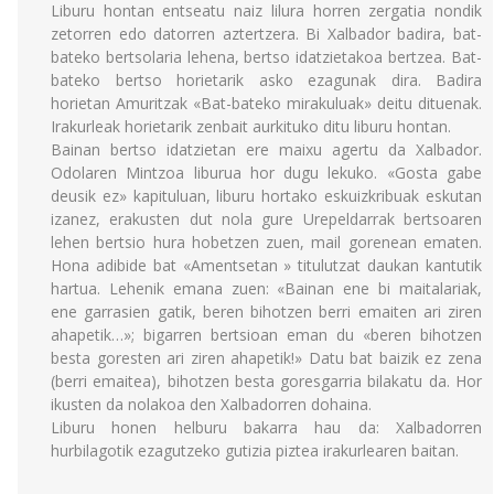
Liburu hontan entseatu naiz lilura horren zergatia nondik
zetorren edo datorren aztertzera. Bi Xalbador badira, bat-
bateko bertsolaria lehena, bertso idatzietakoa bertzea. Bat-
bateko bertso horietarik asko ezagunak dira. Badira
horietan Amuritzak «Bat-bateko mirakuluak» deitu dituenak.
Irakurleak horietarik zenbait aurkituko ditu liburu hontan.
Bainan bertso idatzietan ere maixu agertu da Xalbador.
Odolaren Mintzoa liburua hor dugu lekuko. «Gosta gabe
deusik ez» kapituluan, liburu hortako eskuizkribuak eskutan
izanez, erakusten dut nola gure Urepeldarrak bertsoaren
lehen bertsio hura hobetzen zuen, mail gorenean ematen.
Hona adibide bat «Amentsetan » titulutzat daukan kantutik
hartua. Lehenik emana zuen: «Bainan ene bi maitalariak,
ene garrasien gatik, beren bihotzen berri emaiten ari ziren
ahapetik…»; bigarren bertsioan eman du «beren bihotzen
besta goresten ari ziren ahapetik!» Datu bat baizik ez zena
(berri emaitea), bihotzen besta goresgarria bilakatu da. Hor
ikusten da nolakoa den Xalbadorren dohaina.
Liburu honen helburu bakarra hau da: Xalbadorren
hurbilagotik ezagutzeko gutizia piztea irakurlearen baitan.