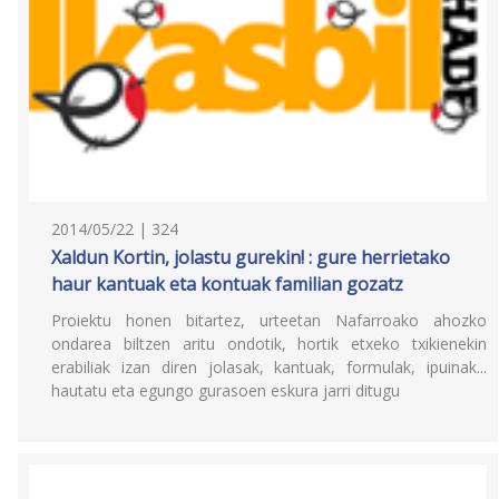
2014/05/22 | 324
Xaldun Kortin, jolastu gurekin! : gure herrietako
haur kantuak eta kontuak familian gozatz
Proiektu honen bitartez, urteetan Nafarroako ahozko
ondarea biltzen aritu ondotik, hortik etxeko txikienekin
erabiliak izan diren jolasak, kantuak, formulak, ipuinak...
hautatu eta egungo gurasoen eskura jarri ditugu