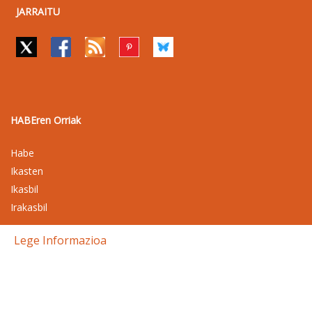
JARRAITU
HABEren Orriak
Habe
Ikasten
Ikasbil
Irakasbil
Lege Informazioa