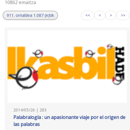
10862 emaitza
911. orrialdea 1.087 (e)tik
<<
<
>
>>
2014/05/26 | 283
Palabralogía : un apasionante viaje por el origen de
las palabras