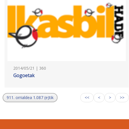
2014/05/21 | 360
Gogoetak
911. orrialdea 1.087 (e)tik
<<
<
>
>>