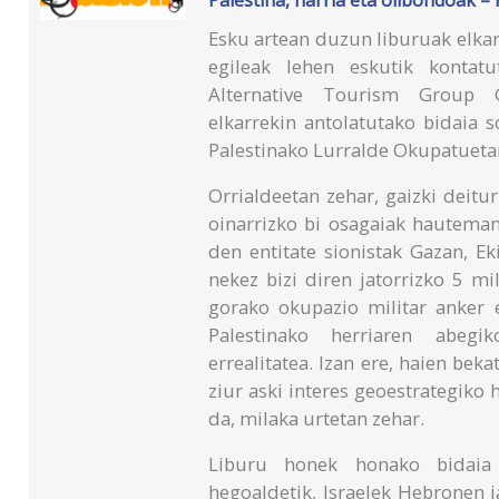
Esku artean duzun liburuak elkarr
egileak lehen eskutik kontat
Alternative Tourism Group 
elkarrekin antolatutako bidaia s
Palestinako Lurralde Okupatuetar
Orrialdeetan zehar, gaizki deitu
oinarrizko bi osagaiak hauteman 
den entitate sionistak Gazan, Ek
nekez bizi diren jatorrizko 5 mil
gorako okupazio militar anker 
Palestinako herriaren abegik
errealitatea. Izan ere, haien be
ziur aski interes geoestrategiko
da, milaka urtetan zehar.
Liburu honek honako bidaia a
hegoaldetik, Israelek Hebronen j