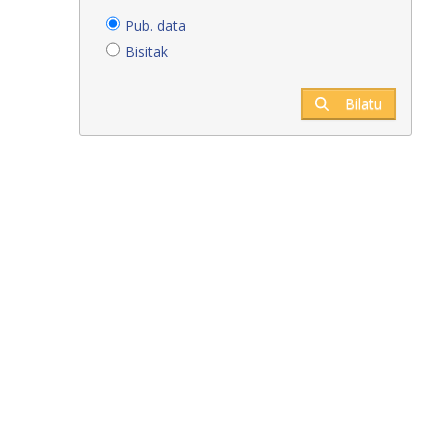
Pub. data
Bisitak
Bilatu