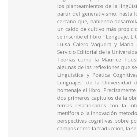
los planteamientos de la lingüís
partir del generativismo, hasta
cercano que, habiendo desarroll
un caldo de cultivo más propici
se inscribe el libro “ Lenguaje, L
Luisa Calero Vaquera y Maria 
Servicio Editorial de la Universi
Teorías como la Maurice Toussa
algunas de las reflexiones que s
Lingüística y Poética Cognitiv
Lenguajes” de la Universidad
homenaje el libro. Precisamente 
dos primeros capítulos de la ob
temas relacionados con la inter
metáfora o la innovación metodo
perspectivas cognitivas, sobre pol
campos como la traducción, la sem