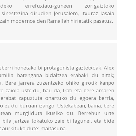
eko errefuxiatu-guneen zorigaiztoko
sinestezina dirudien Jerusalem, itxuraz lasaia
zain modernoa den Ramallah hirietatik pasatuz.
leberri honetako bi protagonista gaztetxoak. Alex
milia batengana bidaltzea erabaki du aitak;
u. Bere jarrera zuzentzeko ohiko girotik kanpo
o zaiola uste du, hau da, Irati eta bere amaren
 erabat zapuztuta onartuko du egoera berria,
no ez du buruan izango. Ustekabean, baina, bere
atean murgilduta ikusiko du. Berrehun urte
bila jartzea tokatuko zaie bi lagunei, eta bide
t aurkituko dute: maitasuna.