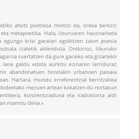
diko ahots poetikoa mintzo da, oreka bereziz
a eta metapoetika. Hala, liburuaren hausnarketa
 egungo krisi garaiari egokitzen zaion poesia
utsala izatetik aldenduta. Ondorioz, liburuko
garria suertatzen da gure garaiko eta gizarteko
 lana galdu edota aurkitu ezinaren larriduraz
zio abandonatuen hondakin urbanoen paisaia
ean. Hartara, mundu erreferentzial berritzailea
bideetako mezuen artean kokatzen du nortasun
ntibera, konzientziaduna eta iradokiorra aldi
etan mamitu dena.»