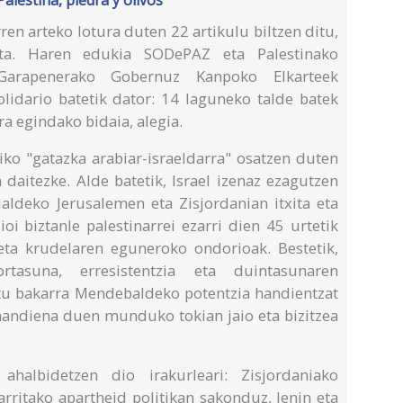
en arteko lotura duten 22 artikulu biltzen ditu,
uta. Haren edukia SODePAZ eta Palestinako
Garapenerako Gobernuz Kanpoko Elkarteek
olidario batetik dator: 14 laguneko talde batek
a egindako bidaia, alegia.
riko "gatazka arabiar-israeldarra" osatzen duten
daitezke. Alde batetik, Israel izenaz ezagutzen
ialdeko Jerusalemen eta Zisjordanian itxita eta
ioi biztanle palestinarrei ezarri dien 45 urtetik
eta krudelaren eguneroko ondorioak. Bestetik,
ortasuna, erresistentzia eta duintasunaren
katu bakarra Mendebaldeko potentzia handientzat
 handiena duen munduko tokian jaio eta bizitzea
halbidetzen dio irakurleari: Zisjordaniako
arritako apartheid politikan sakonduz, Jenin eta