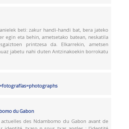
nielek beti: zakur handi-handi bat, bera jateko
zer egin eta behin, ametsetako batean, neskatila
gaiztoen printzesa da. Elkarrekin, ametsen
nuaz jabetu nahi duten Antzinakoekin borrokatu
ak=fotografías=photographs
ambomo du Gabon
ons actuelles des Ndambomo du Gabon avant de
r identité, txaso n sous txas angles : l’identité