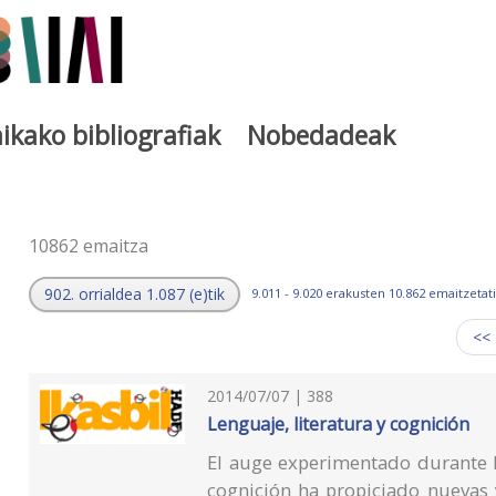
ikako bibliografiak
Nobedadeak
a
10862 emaitza
902. orrialdea 1.087 (e)tik
9.011 - 9.020 erakusten 10.862 emaitzetati
<<
2014/07/07 | 388
Lenguaje, literatura y cognición
El auge experimentado durante l
cognición ha propiciado nuevas 