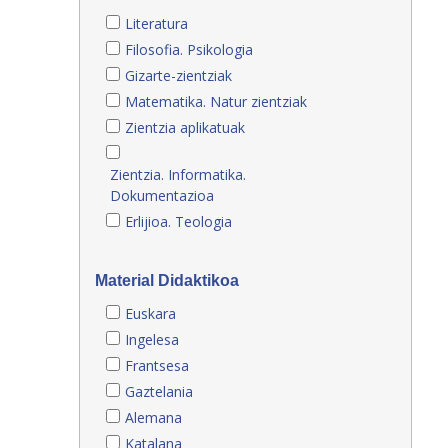
Literatura
Filosofia. Psikologia
Gizarte-zientziak
Matematika. Natur zientziak
Zientzia aplikatuak
Zientzia. Informatika.
Dokumentazioa
Erlijioa. Teologia
Material Didaktikoa
Euskara
Ingelesa
Frantsesa
Gaztelania
Alemana
Katalana