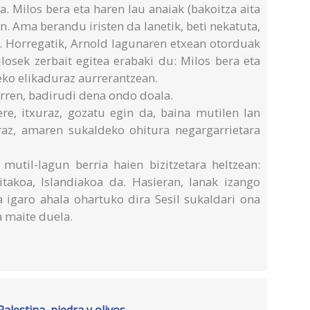
. Milos bera eta haren lau anaiak (bakoitza aita
n. Ama berandu iristen da lanetik, beti nekatuta,
a. Horregatik, Arnold lagunaren etxean otorduak
ilosek zerbait egitea erabaki du: Milos bera eta
eko elikaduraz aurrerantzean.
arren, badirudi dena ondo doala.
re, itxuraz, gozatu egin da, baina mutilen lan
eraz, amaren sukaldeko ohitura negargarrietara
util-lagun berria haien bizitzetara heltzean:
itakoa, Islandiakoa da. Hasieran, lanak izango
a igaro ahala ohartuko dira Sesil sukaldari ona
a maite duela.
alestina, piedra y olivos