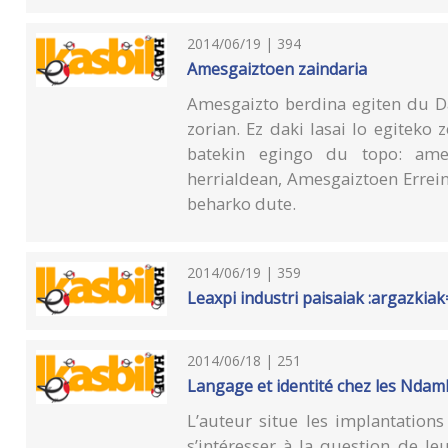
2014/06/19 | 394
Amesgaiztoen zaindaria
Amesgaizto berdina egiten du Da
zorian. Ez daki lasai lo egiteko 
batekin egingo du topo: ames
herrialdean, Amesgaiztoen Errei
beharko dute.
2014/06/19 | 359
Leaxpi industri paisaiak :argazki
2014/06/18 | 251
Langage et identité chez les Nd
L’auteur situe les implantati
s’intéresser à la question de leu