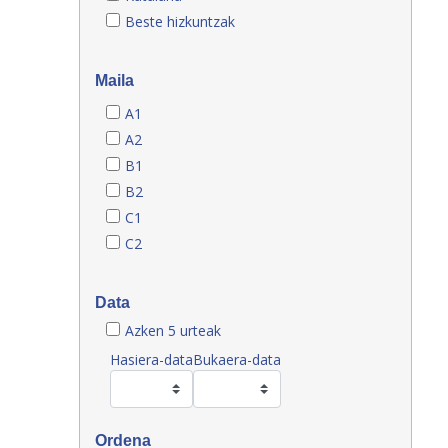
Beste hizkuntzak
Maila
A1
A2
B1
B2
C1
C2
Data
Azken 5 urteak
Hasiera-data
Bukaera-data
Ordena