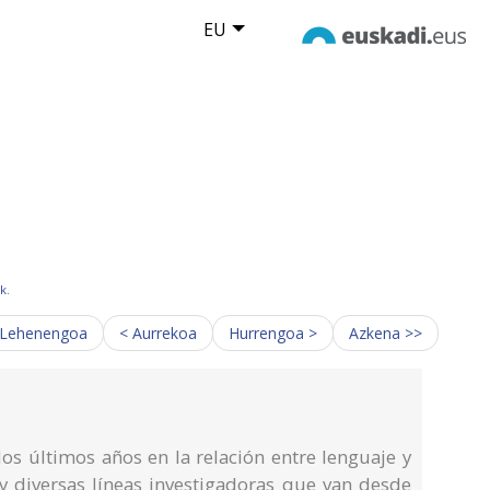
EU
k.
 Lehenengoa
< Aurrekoa
Hurrengoa >
Azkena >>
os últimos años en la relación entre lenguaje y
y diversas líneas investigadoras que van desde