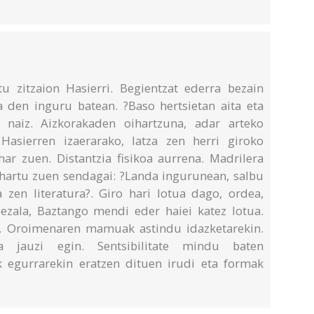
u zitzaion Hasierri. Begientzat ederra bezain
a den inguru batean. ?Baso hertsietan aita eta
n naiz. Aizkorakaden oihartzuna, adar arteko
 Hasierren izaerarako, latza zen herri giroko
har zuen. Distantzia fisikoa aurrena. Madrilera
ra hartu zuen sendagai: ?Landa ingurunean, salbu
zen literatura?. Giro hari lotua dago, ordea,
ezala, Baztango mendi eder haiei katez lotua.
n. Oroimenaren mamuak astindu idazketarekin.
ra jauzi egin. Sentsibilitate mindu baten
k egurrarekin eratzen dituen irudi eta formak