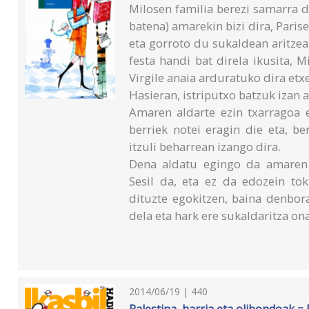
Milosen familia berezi samarra da
batena) amarekin bizi dira, Parise
eta gorroto du sukaldean aritze
festa handi bat direla ikusita, M
Virgile anaia arduratuko dira etx
Hasieran, istriputxo batzuk izan 
Amaren aldarte ezin txarragoa e
berriek notei eragin die eta, b
itzuli beharrean izango dira.
Dena aldatu egingo da amaren m
Sesil da, eta ez da edozein tok
dituzte egokitzen, baina denbor
dela eta hark ere sukaldaritza on
2014/06/19 | 440
Palestina, harria eta olibondoak = P