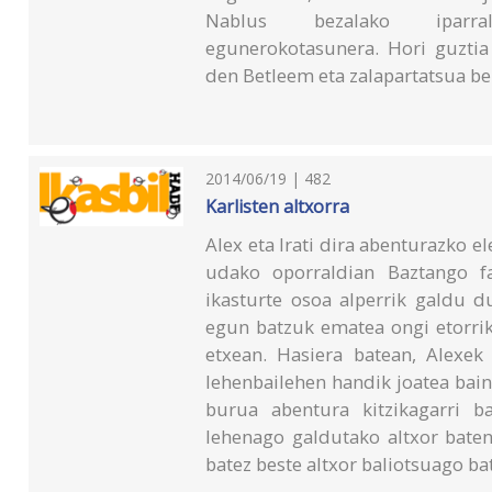
Nablus bezalako iparrald
egunerokotasunera. Hori guztia 
den Betleem eta zalapartatsua be
2014/06/19 | 482
Karlisten altxorra
Alex eta Irati dira abenturazko e
udako oporraldian Baztango fa
ikasturte osoa alperrik galdu d
egun batzuk ematea ongi etorrik
etxean. Hasiera batean, Alexek
lehenbailehen handik joatea bai
burua abentura kitzikagarri b
lehenago galdutako altxor baten 
batez beste altxor baliotsuago ba