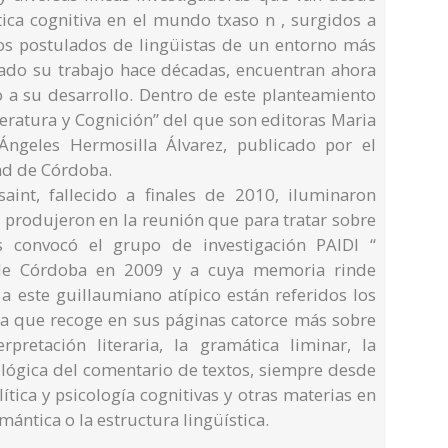
tica cognitiva en el mundo txaso n , surgidos a
 los postulados de lingüistas de un entorno más
ado su trabajo hace décadas, encuentran ahora
o a su desarrollo. Dentro de este planteamiento
iteratura y Cognición” del que son editoras Maria
Ángeles Hermosilla Álvarez, publicado por el
dad de Córdoba.
int, fallecido a finales de 2010, iluminaron
e produjeron en la reunión que para tratar sobre
as convocó el grupo de investigación PAIDI “
 de Córdoba en 2009 y a cuya memoria rinde
a este guillaumiano atípico están referidos los
ra que recoge en sus páginas catorce más sobre
pretación literaria, la gramática liminar, la
lógica del comentario de textos, siempre desde
ítica y psicología cognitivas y otras materias en
ántica o la estructura lingüística.