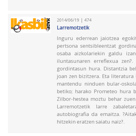
2014/06/19 | 474
Larremotzetik
Inguru ederrean jaiotzea egokit
pertsona sentsibleentzat gordin
osaba aizkolariekin galdu iza
iluntasunaren erreflexua zen?.
gordintasun hura. Distantzia be
joan zen bizitzera. Eta literatu
mantendu ninduen bular-oskola 
betiko; harako Prometeo hura b
Zilbor-hestea moztu behar zue
Larremotzetik larre zabaleta
autobiografia da emaitza. ?Aita
hitzekin eratzen saiatu naiz?.