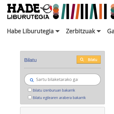
Eduki nagusira joan
Habe Liburutegia
Zerbitzuak
Ga
Eskuratu berriak - Liburutegi
Bilatu
Bilatu
Bilatu izenburuan bakarrik
Bilatu egilearen arabera bakarrik