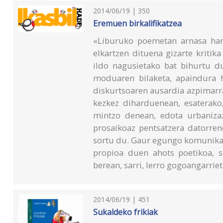
2014/06/19 | 350
Eremuen birkalifikatzea
«Liburuko poemetan arnasa han
elkartzen dituena gizarte kritik
ildo nagusietako bat bihurtu du
moduaren bilaketa, apaindura h
diskurtsoaren ausardia azpimarra
kezkez diharduenean, esaterako,
mintzo denean, edota urbaniza
prosaikoaz pentsatzera datorren
sortu du. Gaur egungo komunika
propioa duen ahots poetikoa, se
berean, sarri, lerro gogoangarri
2014/06/19 | 451
Sukaldeko frikiak