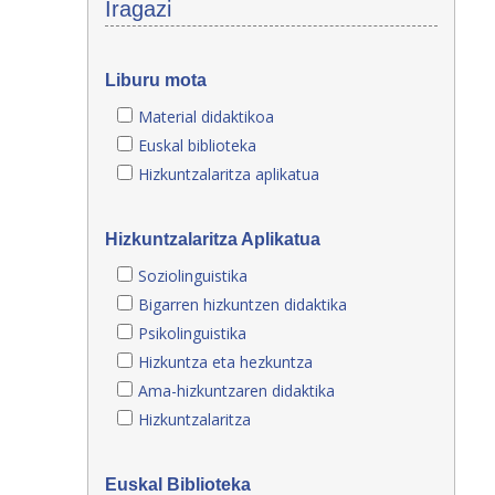
Iragazi
Liburu mota
Material didaktikoa
Euskal biblioteka
Hizkuntzalaritza aplikatua
Hizkuntzalaritza Aplikatua
Soziolinguistika
Bigarren hizkuntzen didaktika
Psikolinguistika
Hizkuntza eta hezkuntza
Ama-hizkuntzaren didaktika
Hizkuntzalaritza
Euskal Biblioteka