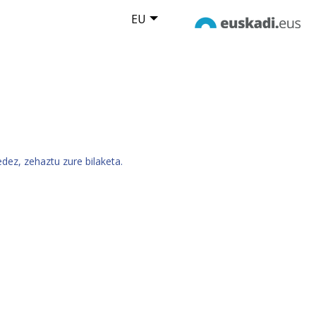
EU
dez, zehaztu zure bilaketa.