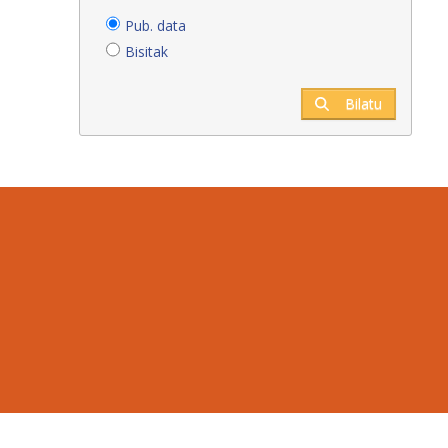
Pub. data
Bisitak
Bilatu