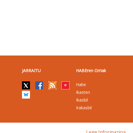
JARRAITU
HABEren Orriak
Habe
Ikasten
Ikasbil
Irakasbil
Lege Informazioa