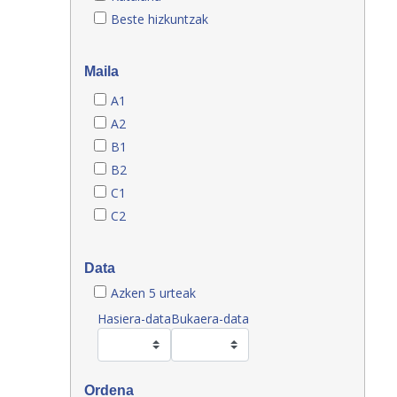
Beste hizkuntzak
Maila
A1
A2
B1
B2
C1
C2
Data
Azken 5 urteak
Hasiera-data
Bukaera-data
Ordena