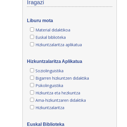
Iragazi
Liburu mota
Material didaktikoa
Euskal biblioteka
Hizkuntzalaritza aplikatua
Hizkuntzalaritza Aplikatua
Soziolinguistika
Bigarren hizkuntzen didaktika
Psikolinguistika
Hizkuntza eta hezkuntza
Ama-hizkuntzaren didaktika
Hizkuntzalaritza
Euskal Biblioteka