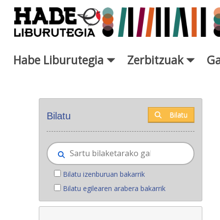
Eduki nagusira joan
Habe Liburutegia
Zerbitzuak
Ga
Eskuratu berriak - Liburutegi
Bilatu
Bilatu
Bilatu izenburuan bakarrik
Bilatu egilearen arabera bakarrik