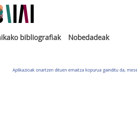
ikako bibliografiak
Nobedadeak
a
Aplikazioak onartzen dituen emaitza kopurua gainditu da, mese