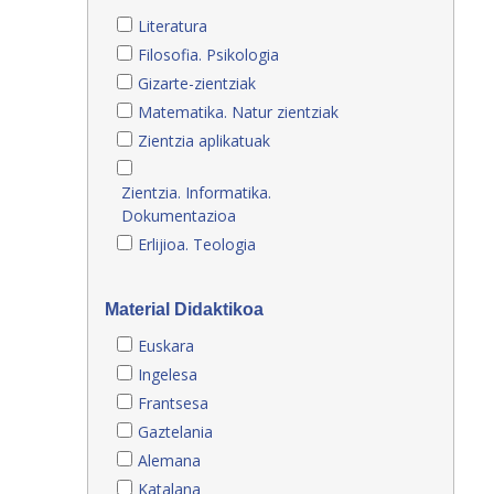
Literatura
Filosofia. Psikologia
Gizarte-zientziak
Matematika. Natur zientziak
Zientzia aplikatuak
Zientzia. Informatika.
Dokumentazioa
Erlijioa. Teologia
Material Didaktikoa
Euskara
Ingelesa
Frantsesa
Gaztelania
Alemana
Katalana