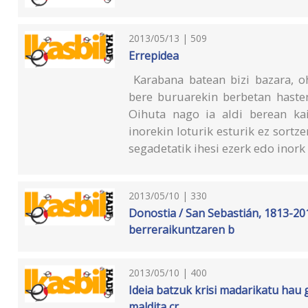
2013/05/13 | 509
Errepidea
Karabana batean bizi bazara, oh
bere buruarekin berbetan haste
Oihuta nago ia aldi berean kai
inorekin loturik esturik ez sortz
segadetatik ihesi ezerk edo inork 
2013/05/10 | 330
Donostia / San Sebastián, 1813-201
berreraikuntzaren b
2013/05/10 | 400
Ideia batzuk krisi madarikatu hau 
maldita cr