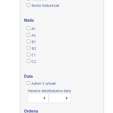
Beste hizkuntzak
Maila
A1
A2
B1
B2
C1
C2
Data
Azken 5 urteak
Hasiera-data
Bukaera-data
Ordena