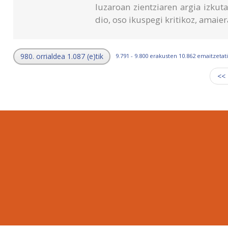
luzaroan zientziaren argia izkutat
dio, oso ikuspegi kritikoz, amaie
980. orrialdea 1.087 (e)tik
9.791 - 9.800 erakusten 10.862 emaitzetati
<<