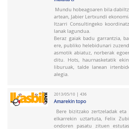
Mundu hobeagoaren bila dabiltz
artean, Jabier Lertxundi ekonomi
Itzarri Consultingeko koordinatz
lanak lagundua.
Beraz gaiak badu garrantzia, ba
ere, publiko helebidunari zuzen
asmotik abiatuz, norberak egoer
ditu. Hots, haurnasketatik eki
liburuak, talde lanean irtenbi
alegia.
2013/05/10 | 436
Amarekin topo
Bere bizitzako zertzeladak eta 
elkarrekin uztartuta, Felix Zu
ondoren pasatu zituen estutas