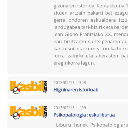
gizonaren istorioa. Kontakizuna 
zituen artzain bakarti bat ezag
gerra ondoren eskualdera itzu
landugabea bizi-bizirik eta berd
Jean Giono Frantziako XX. mend
hau bizitzaren suntsipenaren a
kantu soil eta xumea, oreka horre
lurra zaindu eta aberasten bai
eraginkorra lagun.
2013/05/13 | 353
Higuinaren istorioak
2013/05/13 | 469
Psikopatologia : eskuliburua
Liburu honek Psikopatologiare