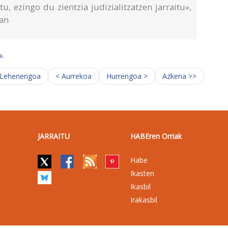
u, ezingo du zientzia judizialitzatzen jarraitu»,
ran
k.
 Lehenengoa
< Aurrekoa
Hurrengoa >
Azkena >>
JARRAITU
HABEren Orriak
Habe
Ikasten
Ikasbil
Irakasbil