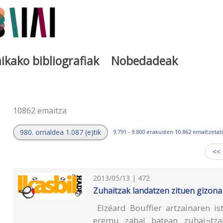
ikako bibliografiak
Nobedadeak
a
10862 emaitza
980. orrialdea 1.087 (e)tik
9.791 - 9.800 erakusten 10.862 emaitzetati
<<
2013/05/13 | 472
Zuhaitzak landatzen zituen gizona
Elzéard Bouffier artzainaren is
eremu zabal batean zuhai¬tza