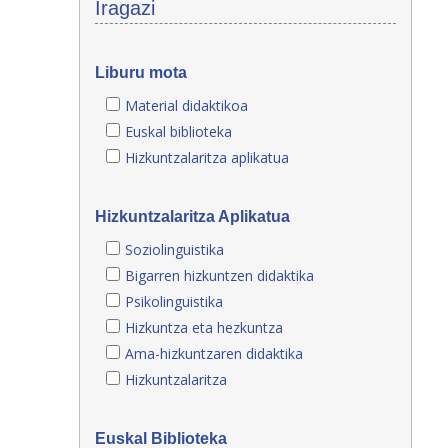
Iragazi
Liburu mota
Material didaktikoa
Euskal biblioteka
Hizkuntzalaritza aplikatua
Hizkuntzalaritza Aplikatua
Soziolinguistika
Bigarren hizkuntzen didaktika
Psikolinguistika
Hizkuntza eta hezkuntza
Ama-hizkuntzaren didaktika
Hizkuntzalaritza
Euskal Biblioteka