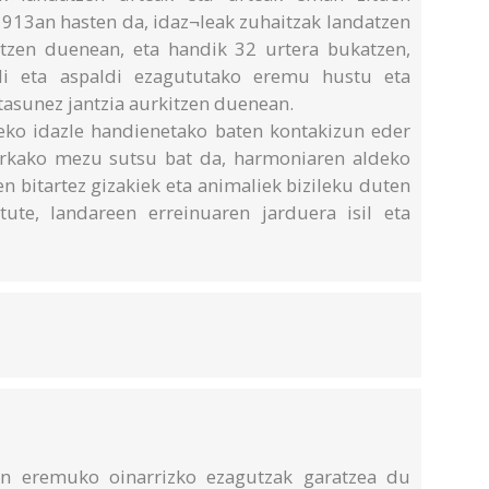
1913an hasten da, idaz¬leak zuhaitzak landatzen
utzen duenean, eta handik 32 urtera bukatzen,
li eta aspaldi ezagututako eremu hustu eta
etasunez jantzia aurkitzen duenean.
eko idazle handienetako baten kontakizun eder
urkako mezu sutsu bat da, harmoniaren aldeko
n bitartez gizakiek eta animaliek bizileku duten
tute, landareen erreinuaren jarduera isil eta
n eremuko oinarrizko ezagutzak garatzea du