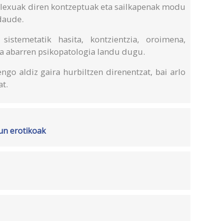
plexuak diren kontzeptuak eta sailkapenak modu
 daude.
sistemetatik hasita, kontzientzia, oroimena,
eta abarren psikopatologia landu dugu.
engo aldiz gaira hurbiltzen direnentzat, bai arlo
t.
un erotikoak