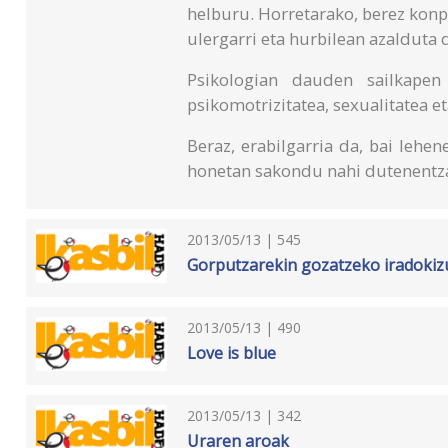
helburu. Horretarako, berez kon
ulergarri eta hurbilean azalduta
Psikologian dauden sailkapen 
psikomotrizitatea, sexualitatea 
Beraz, erabilgarria da, bai lehen
honetan sakondu nahi dutenentza
2013/05/13 | 545
Gorputzarekin gozatzeko iradokiz
2013/05/13 | 490
Love is blue
2013/05/13 | 342
Uraren aroak