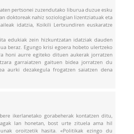
aten pertsonei zuzendutako liburua duzue esku
an doktoreak nahiz soziologian lizentziatuak eta
aileak idatzia, Koikili Lertxundiren euskaratze
ita edukiak zein hizkuntzatan idatziak dauden
dua beraz. Egungo krisi egoera hobeto ulertzeko
a honi aurre egiteko dituen aukerak jorratzen
ntzara garraiatzen gaituen bidea jorratzen du
dea aurki dezakegula frogatzen saiatzen dena
bere ikerlanetako gorabeherak kontatzen ditu,
biagak lan honetan, bost urte zituela ama hil
unak oroitzetik hasita. «Politikak ezingo du