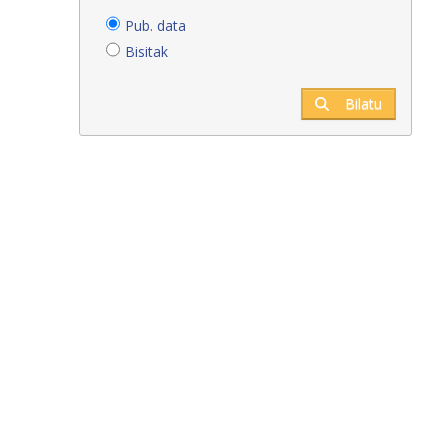
Pub. data
Bisitak
Bilatu