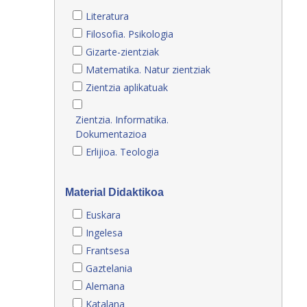
Literatura
Filosofia. Psikologia
Gizarte-zientziak
Matematika. Natur zientziak
Zientzia aplikatuak
Zientzia. Informatika.
Dokumentazioa
Erlijioa. Teologia
Material Didaktikoa
Euskara
Ingelesa
Frantsesa
Gaztelania
Alemana
Katalana