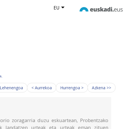
EU
k.
 Lehenengoa
< Aurrekoa
Hurrengoa >
Azkena >>
torio zoragarria duzu eskuartean, Probentzako
k landatzen urteak eta urteak eman zituen