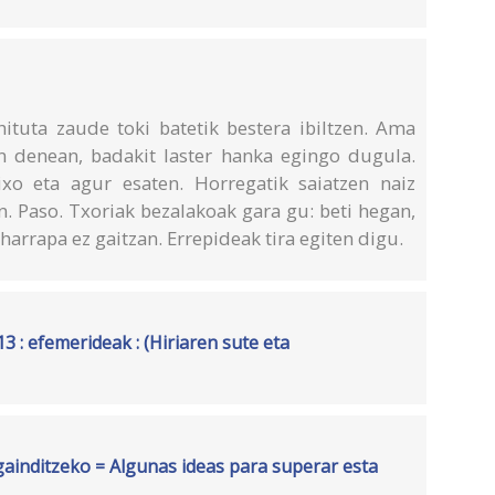
ituta zaude toki batetik bestera ibiltzen. Ama
n denean, badakit laster hanka egingo dugula.
xo eta agur esaten. Horregatik saiatzen naiz
en. Paso. Txoriak bezalakoak gara gu: beti hegan,
harrapa ez gaitzan. Errepideak tira egiten digu.
3 : efemerideak : (Hiriaren sute eta
gainditzeko = Algunas ideas para superar esta