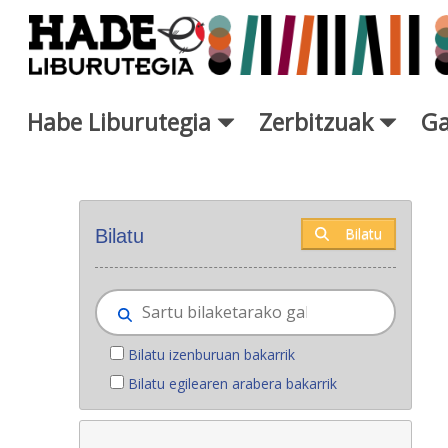
Eduki nagusira joan
Habe Liburutegia
Zerbitzuak
Ga
Eskuratu berriak - Liburutegi
Bilatu
Bilatu
Bilatu izenburuan bakarrik
Bilatu egilearen arabera bakarrik