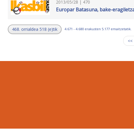
2013/05/28 | 470
Europar Batasuna, bake-eragiletz
468. orrialdea 518 (e)tik
4.671 - 4.680 erakusten 5.177 emaitzetatik.
<<