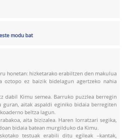
beste modu bat
uru honetan: hizketarako erabiltzen den makulua
ia oztopo ez baizik bidelagun agertzeko nahia
tz dabil Kimu semea. Barruko puzzlea berregin
u guran, aitak aspaldi eginiko bidaia berregiten
 koaderno beltza lagun.
orabakoa, aita bizizalea. Haren lorratzari segika,
 doan bidaia batean murgilduko da Kimu.
skotako testuak erabili ditu egileak –kantak,