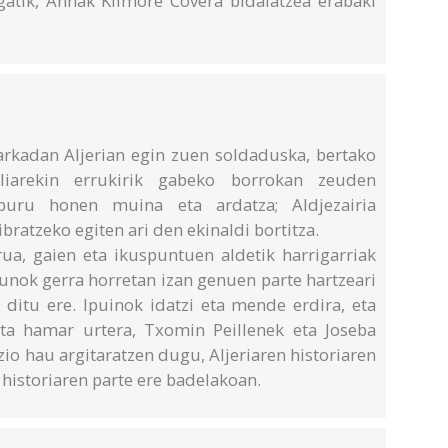
gatik, Annak Kilmore Covera bidaiatzea erabaki
kadan Aljerian egin zuen soldaduska, bertako
oliarekin errukirik gabeko borrokan zeuden
iburu honen muina eta ardatza; Aldjezairia
bratzeko egiten ari den ekinaldi bortitza.
rua, gaien eta ikuspuntuen aldetik harrigarriak
dunok gerra horretan izan genuen parte hartzeari
 ditu ere. Ipuinok idatzi eta mende erdira, eta
ita hamar urtera, Txomin Peillenek eta Joseba
io hau argitaratzen dugu, Aljeriaren historiaren
n historiaren parte ere badelakoan.