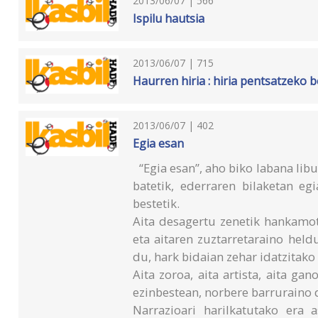
2013/06/07 | 566
Ispilu hautsia
2013/06/07 | 715
Haurren hiria : hiria pentsatzeko 
2013/06/07 | 402
Egia esan
“Egia esan”, aho biko labana lib
batetik, ederraren bilaketan eg
bestetik.
Aita desagertu zenetik hankamo
eta aitaren zuztarretaraino held
du, hark bidaian zehar idatzitako
Aita zoroa, aita artista, aita gan
ezinbestean, norbere barruraino
Narrazioari harilkatutako era a