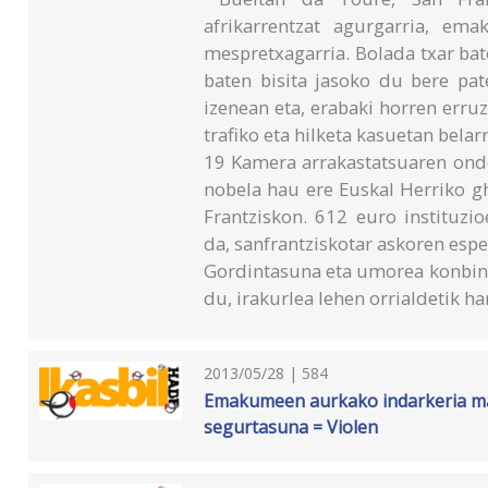
afrikarrentzat agurgarria, ema
mespretxagarria. Bolada txar ba
baten bisita jasoko du bere pat
izenean eta, erabaki horren erruz,
trafiko eta hilketa kasuetan bela
19 Kamera arrakastatsuaren ond
nobela hau ere Euskal Herriko g
Frantziskon. 612 euro instituzi
da, sanfrantziskotar askoren esper
Gordintasuna eta umorea konbinat
du, irakurlea lehen orrialdetik 
2013/05/28 | 584
Emakumeen aurkako indarkeria mat
segurtasuna = Violen