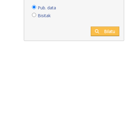
Pub. data
Bisitak
Bilatu