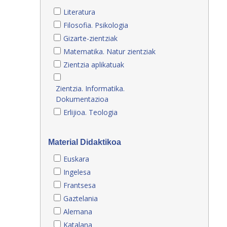
Literatura
Filosofia. Psikologia
Gizarte-zientziak
Matematika. Natur zientziak
Zientzia aplikatuak
Zientzia. Informatika.
Dokumentazioa
Erlijioa. Teologia
Material Didaktikoa
Euskara
Ingelesa
Frantsesa
Gaztelania
Alemana
Katalana