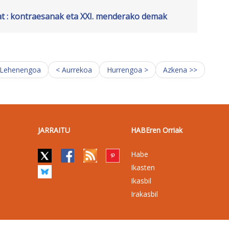
at : kontraesanak eta XXI. menderako demak
 Lehenengoa
< Aurrekoa
Hurrengoa >
Azkena >>
JARRAITU
HABEren Orriak
Habe
Ikasten
Ikasbil
Irakasbil