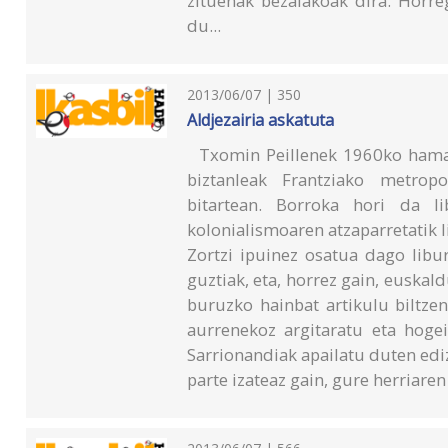
zituenak bezalakoak dira. Horre
du...
2013/06/07 | 350
Aldjezairia askatuta
Txomin Peillenek 1960ko hamar
biztanleak Frantziako metrop
bitartean. Borroka hori da l
kolonialismoaren atzaparretatik li
Zortzi ipuinez osatua dago libu
guztiak, eta, horrez gain, euskal
buruzko hainbat artikulu biltzen
aurrenekoz argitaratu eta hoge
Sarrionandiak apailatu duten ediz
parte izateaz gain, gure herriare