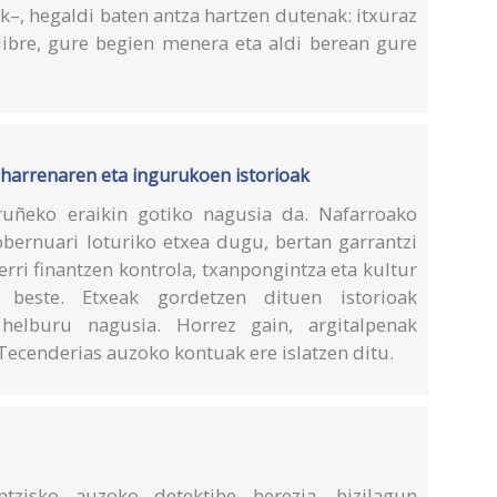
–, hegaldi baten antza hartzen dutenak: itxuraz
 libre, gure begien menera eta aldi berean gure
aharrenaren eta ingurukoen istorioak
uñeko eraikin gotiko nagusia da. Nafarroako
bernuari loturiko etxea dugu, bertan garrantzi
erri finantzen kontrola, txanpongintza eta kultur
 beste. Etxeak gordetzen dituen istorioak
helburu nagusia. Horrez gain, argitalpenak
Tecenderias auzoko kontuak ere islatzen ditu.
zisko auzoko detektibe berezia, bizilagun