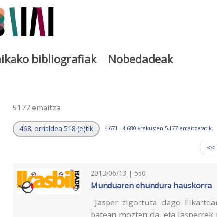
ikako bibliografiak
Nobedadeak
a
5177 emaitza
468. orrialdea 518 (e)tik
4.671 - 4.680 erakusten 5.177 emaitzetatik.
<<
2013/06/13 | 560
Munduaren ehundura hauskorra
Jasper zigortuta dago Elkartean
batean mozten da, eta Jasperrek