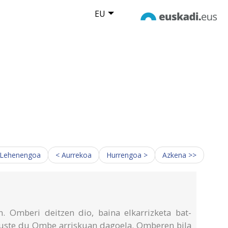
EU
 Lehenengoa
< Aurrekoa
Hurrengoa >
Azkena >>
. Omberi deitzen dio, baina elkarrizketa bat-
 uste du Ombe arriskuan dagoela. Omberen bila