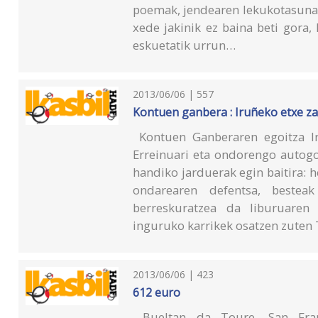
poemak, jendearen lekukotasunak
xede jakinik ez baina beti gora,
eskuetatik urrun…
2013/06/06 | 557
Kontuen ganbera : Iruñeko etxe z
Kontuen Ganberaren egoitza Ir
Erreinuari eta ondorengo autogo
handiko jarduerak egin baitira: h
ondarearen defentsa, besteak
berreskuratzea da liburuaren 
inguruko karrikek osatzen zuten 
2013/06/06 | 423
612 euro
Bueltan da Toure, San Frant