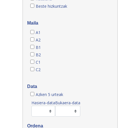
Beste hizkuntzak
Maila
A1
A2
B1
B2
C1
C2
Data
Azken 5 urteak
Hasiera-data
Bukaera-data
Ordena