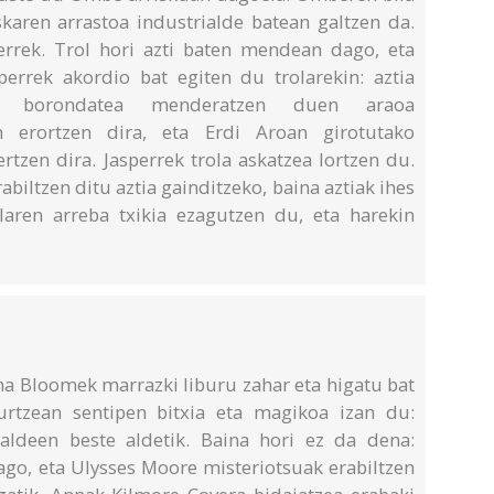
skaren arrastoa industrialde batean galtzen da.
errek. Trol hori azti baten mendean dago, eta
errek akordio bat egiten du trolarekin: aztia
aren borondatea menderatzen duen araoa
n erortzen dira, eta Erdi Aroan girotutako
ertzen dira. Jasperrek trola askatzea lortzen du.
biltzen ditu aztia gainditzeko, baina aztiak ihes
laren arreba txikia ezagutzen du, eta harekin
na Bloomek marrazki liburu zahar eta higatu bat
urtzean sentipen bitxia eta magikoa izan du:
ialdeen beste aldetik. Baina hori ez da dena:
dago, eta Ulysses Moore misteriotsuak erabiltzen