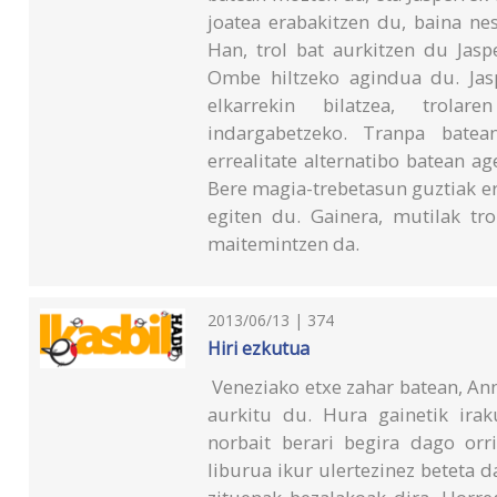
joatea erabakitzen du, baina ne
Han, trol bat aurkitzen du Jasp
Ombe hiltzeko agindua du. Jasp
elkarrekin bilatzea, trol
indargabetzeko. Tranpa batea
errealitate alternatibo batean ag
Bere magia-trebetasun guztiak era
egiten du. Gainera, mutilak tro
maitemintzen da.
2013/06/13 | 374
Hiri ezkutua
Veneziako etxe zahar batean, An
aurkitu du. Hura gainetik irak
norbait berari begira dago orr
liburua ikur ulertezinez beteta 