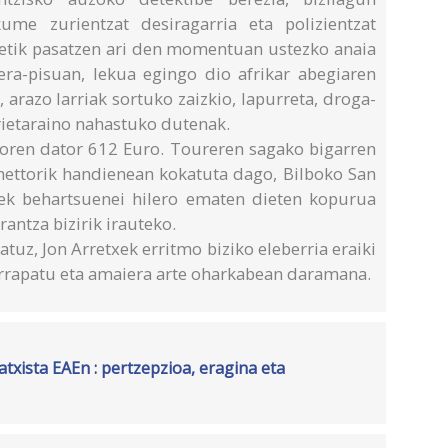
kume zurientzat desiragarria eta polizientzat
tetik pasatzen ari den momentuan ustezko anaia
era-pisuan, lekua egingo dio afrikar abegiaren
 arazo larriak sortuko zaizkio, lapurreta, droga-
rrietaraino nahastuko dutenak.
oren dator 612 Euro. Toureren sagako bigarren
hettorik handienean kokatuta dago, Bilboko San
oek behartsuenei hilero ematen dieten kopurua
antza bizirik irauteko.
uz, Jon Arretxek erritmo biziko eleberria eraiki
harrapatu eta amaiera arte oharkabean daramana.
xista EAEn : pertzepzioa, eragina eta