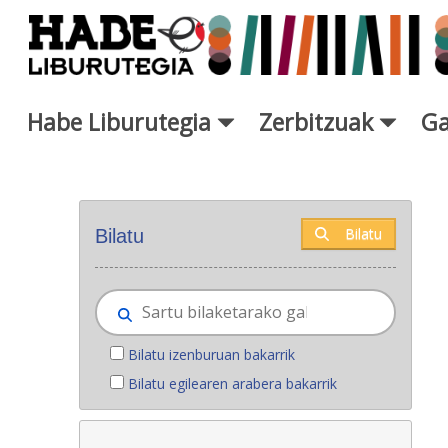
Eduki nagusira joan
Habe Liburutegia
Zerbitzuak
Ga
Eskuratu berriak - Liburutegi
Bilatu
Bilatu
Bilatu izenburuan bakarrik
Bilatu egilearen arabera bakarrik