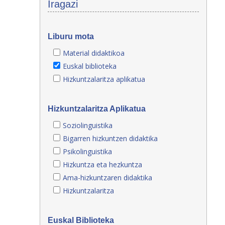
Iragazi
Liburu mota
Material didaktikoa
Euskal biblioteka
Hizkuntzalaritza aplikatua
Hizkuntzalaritza Aplikatua
Soziolinguistika
Bigarren hizkuntzen didaktika
Psikolinguistika
Hizkuntza eta hezkuntza
Ama-hizkuntzaren didaktika
Hizkuntzalaritza
Euskal Biblioteka