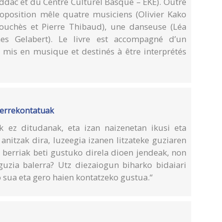
’Iddac et du Centre Culturel Basque – EKE). Outre
proposition mêle quatre musiciens (Olivier Kako
Mouchès et Pierre Thibaud), une danseuse (Léa
mes Gelabert). Le livre est accompagné d’un
 mis en musique et destinés à être interprétés
o errekontatuak
iak ez ditudanak, eta izan naizenetan ikusi eta
anitzak dira, luzeegia izanen litzateke guziaren
 berriak beti gustuko direla dioen jendeak, non
 guzia balerra? Utz diezaiogun biharko bidaiari
o sua eta gero haien kontatzeko gustua.“