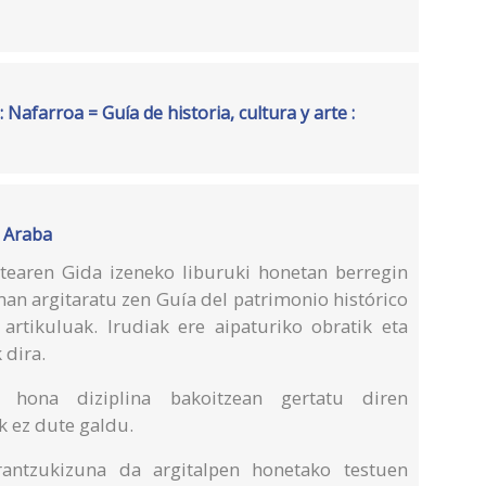
: Nafarroa = Guía de historia, cultura y arte :
: Araba
rtearen Gida izeneko liburuki honetan berregin
an argitaratu zen Guía del patrimonio histórico
 artikuluak. Irudiak ere aipaturiko obratik eta
dira.
k hona diziplina bakoitzean gertatu diren
k ez dute galdu.
erantzukizuna da argitalpen honetako testuen