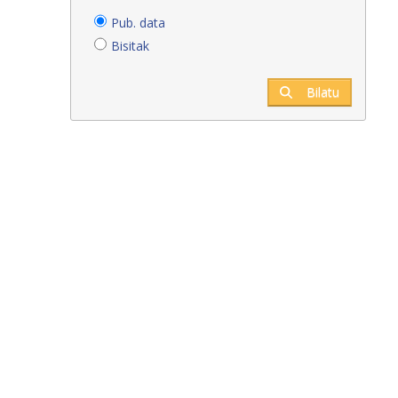
Pub. data
Bisitak
Bilatu