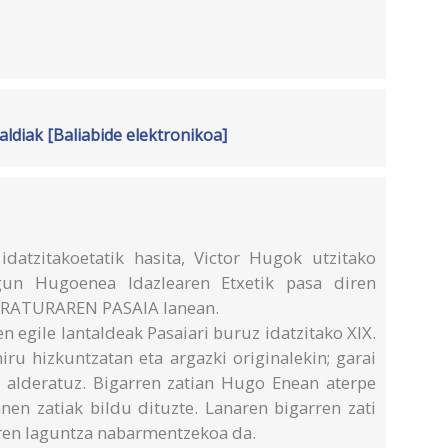
ldiak [Baliabide elektronikoa]
idatzitakoetatik hasita, Victor Hugok utzitako
gun Hugoenea Idazlearen Etxetik pasa diren
ITERATURAREN PASAIA lanean.
n egile lantaldeak Pasaiari buruz idatzitako XIX.
ru hizkuntzatan eta argazki originalekin; garai
 alderatuz. Bigarren zatian Hugo Enean aterpe
nen zatiak bildu dituzte. Lanaren bigarren zati
aren laguntza nabarmentzekoa da.