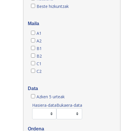
Beste hizkuntzak
Maila
A1
A2
B1
B2
C1
C2
Data
Azken 5 urteak
Hasiera-data
Bukaera-data
Ordena