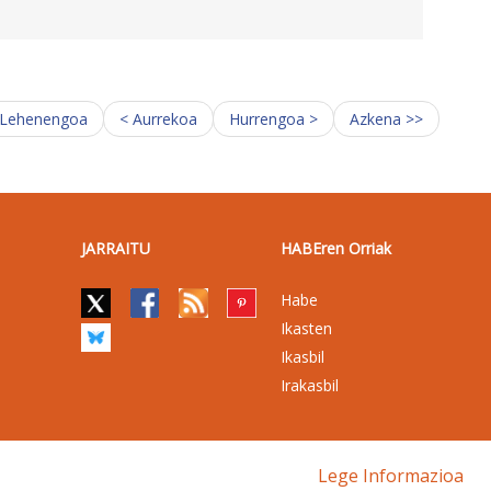
 Lehenengoa
< Aurrekoa
Hurrengoa >
Azkena >>
JARRAITU
HABEren Orriak
Habe
Ikasten
Ikasbil
Irakasbil
Lege Informazioa