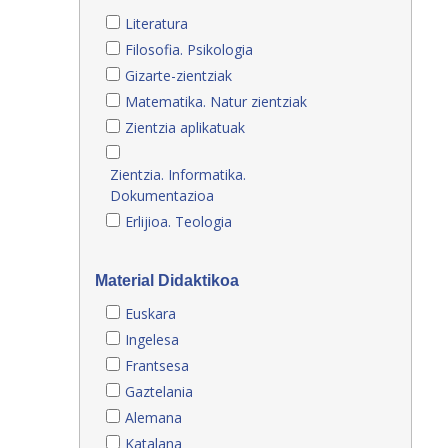
Literatura
Filosofia. Psikologia
Gizarte-zientziak
Matematika. Natur zientziak
Zientzia aplikatuak
Zientzia. Informatika.
Dokumentazioa
Erlijioa. Teologia
Material Didaktikoa
Euskara
Ingelesa
Frantsesa
Gaztelania
Alemana
Katalana