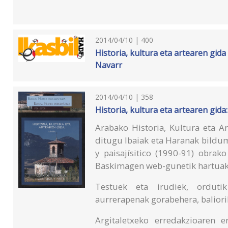
2014/04/10 | 400
Historia, kultura eta artearen gida 
Navarr
2014/04/10 | 358
Historia, kultura eta artearen gida
Arabako Historia, Kultura eta A
ditugu Ibaiak eta Haranak bildum
y paisajísitico (1990-91) obrako
Baskimagen web-gunetik hartuak 
Testuek eta irudiek, orduti
aurrerapenak gorabehera, baliori
Argitaletxeko erredakzioaren 