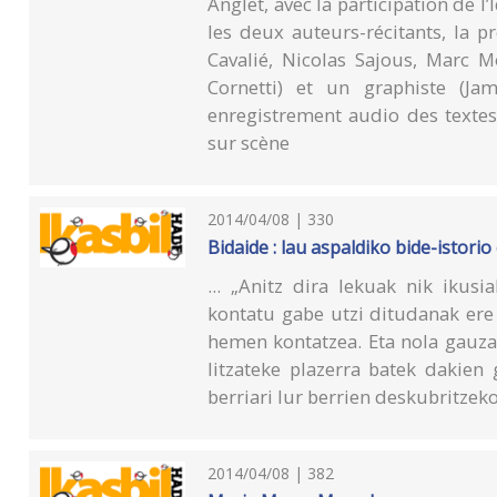
Anglet, avec la participation de l
les deux auteurs-récitants, la 
Cavalié, Nicolas Sajous, Marc 
Cornetti) et un graphiste (Ja
enregistrement audio des textes
sur scène
2014/04/08 | 330
Bidaide : lau aspaldiko bide-istori
... „Anitz dira lekuak nik ikus
kontatu gabe utzi ditudanak ere 
hemen kontatzea. Eta nola gauza
litzateke plazerra batek dakien
berriari lur berrien deskubritzek
2014/04/08 | 382