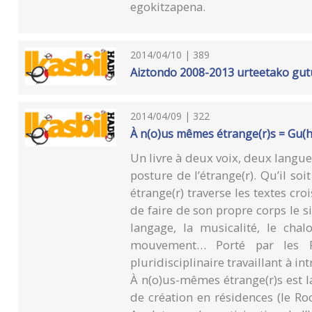
egokitzapena.
2014/04/10 | 389
Aiztondo 2008-2013 urteetako gu
2014/04/09 | 322
À n(o)us mêmes étrange(r)s = Gu(h
Un livre à deux voix, deux langues
posture de l’étrange(r). Qu’il soi
étrange(r) traverse les textes croi
de faire de son propre corps le si
langage, la musicalité, le cha
mouvement… Porté par les Pro
pluridisciplinaire travaillant à i
À n(o)us-mêmes étrange(r)s est l
de création en résidences (le R