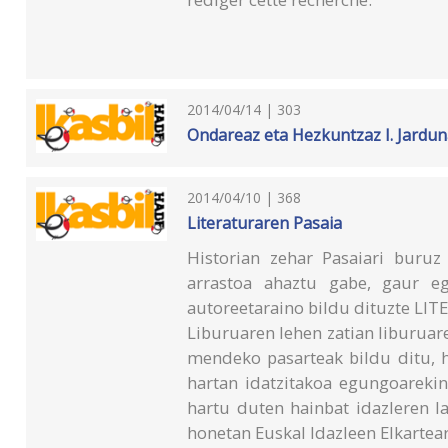
2014/04/14 | 303
Ondareaz eta Hezkuntzaz I. Jarduna
2014/04/10 | 368
Literaturaren Pasaia
Historian zehar Pasaiari buruz 
arrastoa ahaztu gabe, gaur e
autoreetaraino bildu dituzte L
Liburuaren lehen zatian liburuare
mendeko pasarteak bildu ditu, hi
hartan idatzitakoa egungoarekin
hartu duten hainbat idazleren la
honetan Euskal Idazleen Elkarte