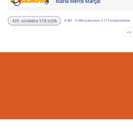
Maria Merce Marçal
439. orrialdea 518 (e)tik
4.381 - 4.390 erakusten 5.177 emaitzetatik.
<<