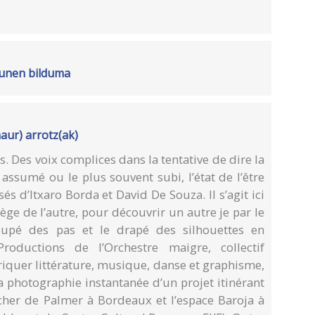
tunen bilduma
aur) arrotz(ak)
. Des voix complices dans la tentative de dire la
t assumé ou le plus souvent subi, l’état de l’être
sés d’Itxaro Borda et David De Souza. Il s’agit ici
ège de l’autre, pour découvrir un autre je par le
loupé des pas et le drapé des silhouettes en
ductions de l’Orchestre maigre, collectif
ntriquer littérature, musique, danse et graphisme,
a photographie instantanée d’un projet itinérant
ocher de Palmer à Bordeaux et l’espace Baroja à