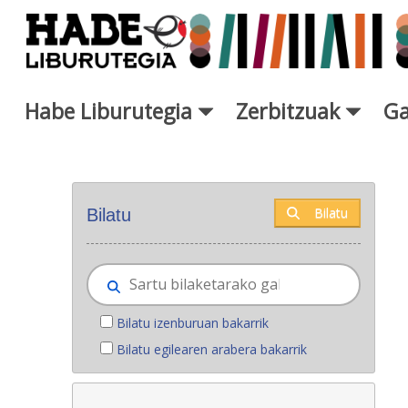
Eduki nagusira joan
Habe Liburutegia
Zerbitzuak
Ga
Eskuratu berriak - Liburutegi
Bilatu
Bilatu
Bilatu izenburuan bakarrik
Bilatu egilearen arabera bakarrik