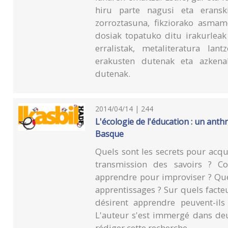
hiru parte nagusi eta erans
zorroztasuna, fikziorako asmame
dosiak topatuko ditu irakurleak
erralistak, metaliteratura lan
erakusten dutenak eta azkenal
dutenak.
2014/04/14 | 244
L'écologie de l'éducation : un anth
Basque
Quels sont les secrets pour acq
transmission des savoirs ? 
apprendre pour improviser ? Quels
apprentissages ? Sur quels facteu
désirent apprendre peuvent-ils 
L'auteur s'est immergé dans de
rédiger cette recherche.