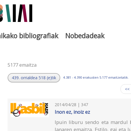
ikako bibliografiak
Nobedadeak
a
5177 emaitza
439. orrialdea 518 (e)tik
4.381 - 4.390 erakusten 5.177 emaitzetatik.
<<
2014/04/28 | 347
Inon ez, inoiz ez
Ipuin liburu sendo eta mardul 
lanaren emaitza. Estilo, gai eta 