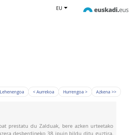
EU
 Lehenengoa
< Aurrekoa
Hurrengoa >
Azkena >>
bat prestatu du Zalduak, bere azken urteetako
luzera desberdineko 38 ipuin bildu ditu guztira,