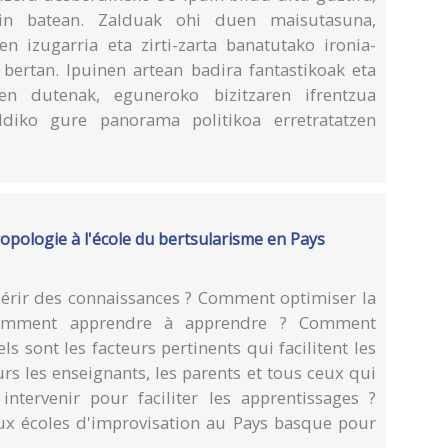
kin batean. Zalduak ohi duen maisutasuna,
n izugarria eta zirti-zarta banatutako ironia-
 bertan. Ipuinen artean badira fantastikoak eta
tzen dutenak, eguneroko bizitzaren ifrentzua
diko gure panorama politikoa erretratatzen
ropologie à l'école du bertsularisme en Pays
uérir des connaissances ? Comment optimiser la
Comment apprendre à apprendre ? Comment
 sont les facteurs pertinents qui facilitent les
rs les enseignants, les parents et tous ceux qui
intervenir pour faciliter les apprentissages ?
ux écoles d'improvisation au Pays basque pour