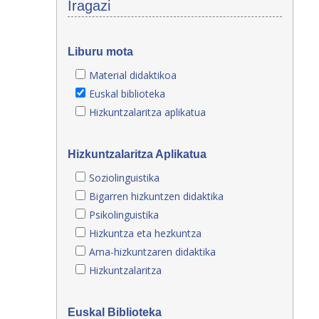
Iragazi
Liburu mota
Material didaktikoa
Euskal biblioteka
Hizkuntzalaritza aplikatua
Hizkuntzalaritza Aplikatua
Soziolinguistika
Bigarren hizkuntzen didaktika
Psikolinguistika
Hizkuntza eta hezkuntza
Ama-hizkuntzaren didaktika
Hizkuntzalaritza
Euskal Biblioteka