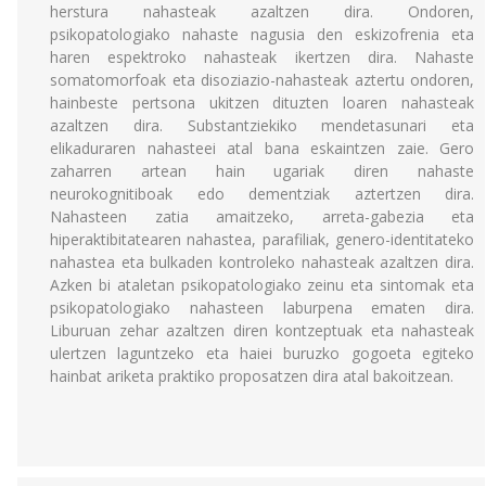
herstura nahasteak azaltzen dira. Ondoren,
psikopatologiako nahaste nagusia den eskizofrenia eta
haren espektroko nahasteak ikertzen dira. Nahaste
somatomorfoak eta disoziazio-nahasteak aztertu ondoren,
hainbeste pertsona ukitzen dituzten loaren nahasteak
azaltzen dira. Substantziekiko mendetasunari eta
elikaduraren nahasteei atal bana eskaintzen zaie. Gero
zaharren artean hain ugariak diren nahaste
neurokognitiboak edo dementziak aztertzen dira.
Nahasteen zatia amaitzeko, arreta-gabezia eta
hiperaktibitatearen nahastea, parafiliak, genero-identitateko
nahastea eta bulkaden kontroleko nahasteak azaltzen dira.
Azken bi ataletan psikopatologiako zeinu eta sintomak eta
psikopatologiako nahasteen laburpena ematen dira.
Liburuan zehar azaltzen diren kontzeptuak eta nahasteak
ulertzen laguntzeko eta haiei buruzko gogoeta egiteko
hainbat ariketa praktiko proposatzen dira atal bakoitzean.