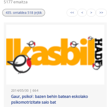
5177 emaitza
435. orrialdea 518 (e)tik
<<
<
>
>>
2014/05/30 | 664
Gaur, psiko! : bazen behin batean eskolako
psikomotrizitate saio bat