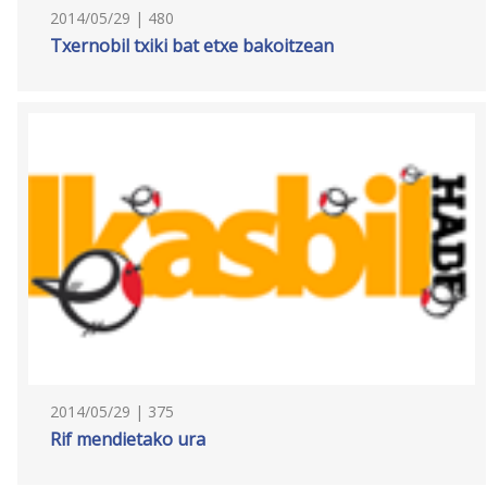
2014/05/29 | 480
Txernobil txiki bat etxe bakoitzean
2014/05/29 | 375
Rif mendietako ura