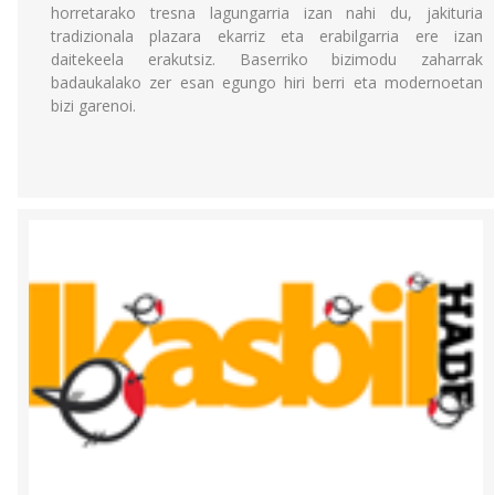
horretarako tresna lagungarria izan nahi du, jakituria
tradizionala plazara ekarriz eta erabilgarria ere izan
daitekeela erakutsiz. Baserriko bizimodu zaharrak
badaukalako zer esan egungo hiri berri eta modernoetan
bizi garenoi.