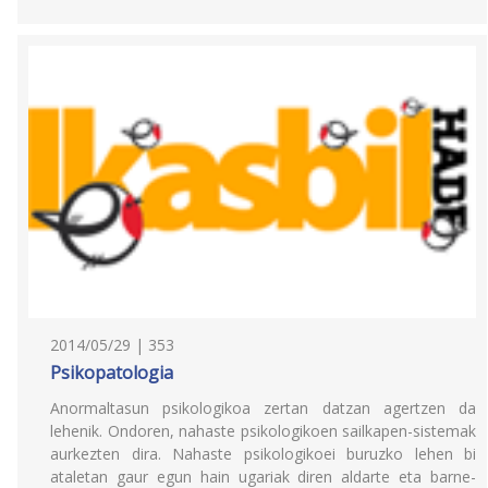
2014/05/29 | 353
Psikopatologia
Anormaltasun psikologikoa zertan datzan agertzen da
lehenik. Ondoren, nahaste psikologikoen sailkapen-sistemak
aurkezten dira. Nahaste psikologikoei buruzko lehen bi
ataletan gaur egun hain ugariak diren aldarte eta barne-