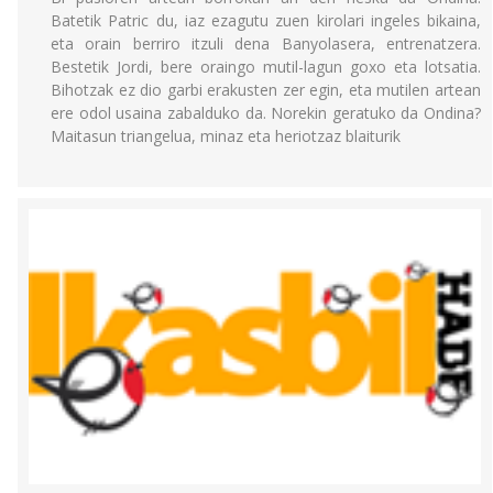
Batetik Patric du, iaz ezagutu zuen kirolari ingeles bikaina,
eta orain berriro itzuli dena Banyolasera, entrenatzera.
Bestetik Jordi, bere oraingo mutil-lagun goxo eta lotsatia.
Bihotzak ez dio garbi erakusten zer egin, eta mutilen artean
ere odol usaina zabalduko da. Norekin geratuko da Ondina?
Maitasun triangelua, minaz eta heriotzaz blaiturik