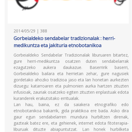
2014/05/29 | 388
Gorbeialdeko sendabelar tradizionalak : herri-
medikuntza eta jakituria etnobotanikoa
Gorbeialdeko Sendabelar Tradizionalak liburuaren bitartez,
gure herri-medikuntza osatzen duten sendabelarrak
ezagutzeko aukera daukazue. Baserririk baserri,
Gorbeialdeko bailara eta herrietan zehar, gure nagusiek
gordetako ahozko tradizioa jaso eta lan honetan aurkezten
dizuegu: katarroaren eta pulmonien aurka hartzen zituzten
infusioak, zauriak osatzeko egiten zituzten enplastuak edota
kuranderek erakutsitako erritualak.
Lan hau, baina, ez da saiakera etnografiko edo
etnobotanikoa bakarrik, gida praktikoa ere bada. Asko dira
gaur egun sendabelarren mundura hurbiltzen direnak,
gazteak batez ere, eta gehienek, internet edota fitoterapia-
liburuak dituzte abiapuntutzat. Lan honek hurbilketa