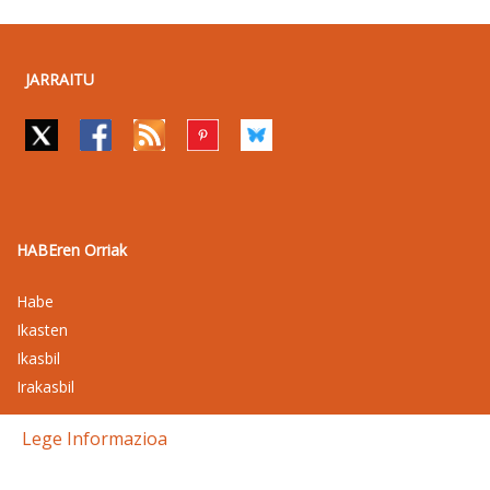
JARRAITU
HABEren Orriak
Habe
Ikasten
Ikasbil
Irakasbil
Lege Informazioa