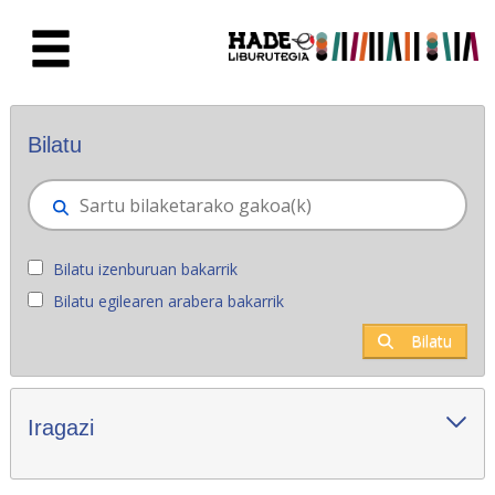
Eduki nagusira joan
Eskuratu berriak - Liburutegia
Bilatu
Bilatu izenburuan bakarrik
Bilatu egilearen arabera bakarrik
Bilatu
Iragazi