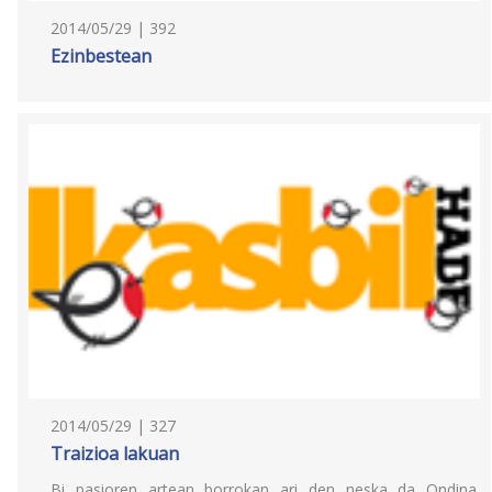
2014/05/29 | 392
Ezinbestean
2014/05/29 | 327
Traizioa lakuan
Bi pasioren artean borrokan ari den neska da Ondina.