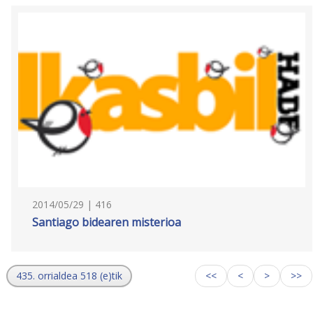
2014/05/29 | 416
Santiago bidearen misterioa
435. orrialdea 518 (e)tik
<<
<
>
>>