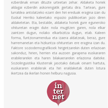
ezberdinak eman dituzte urteetan zehar. Aldaketa horiek
aldagai ezberdin askorengatik gertatu dira. Tartean, gure
lurraldea antolatzeko ezarri den hiri ereduak eragina izan du
Euskal Herriko kaleetako espazio publikoetan jazo diren
aldaketetan. Eta, bestalde, aldaketa horiek gure eguneroko
ohituretan eragin dute: nola mugitzen garen, nola elkar
zaintzen dugun, nolako elkarbizitza dugun, etab. Kaleen
forma, funtzionamendua eta izaera aldatzeak, beraz, gure
harremanetan eta hizkuntza ohituretan ere eragina izan du.
Faktore soziodemografikoek hirigintzarekin duten erlazioan
sakonduz, hirien, herrien eta auzoen garapena euskararen
erabilerarekin eta haren bilakaerarekin erlaziona daiteke.
Soziolinguistika Klusterrak jasotako datuak oinarri hartuta,
euskararen erabilerak eta hiri eraldaketak duten lotura
ikertzea da ikerlan honen helburu nagusia.