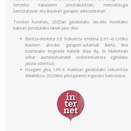
lortzeko irakasleen prestakuntzan, metodologia
berriztatzean eta ikasleen garapen adierazleetan.
Txosten honetan, 2025an garatutako lan-ildo horietako
batean jorratutako lanak jaso dira:
Ekintza-ikerketa 3.0: hizkuntza errutina (LH1-4) LH3ko
ikasleen ahozko garapen-aztarnak ikertu dira
luzetarako begirada batetik (hau da, bi hilabetean
zehar aurretestuetatik ondotestuetara egindako
jauzia aztertuz).
Osagarri gisa, LH5-6 mailetan garatutako sekuentzia
didaktikoa: 2025eko pilotajearen inguruko balorazioa.