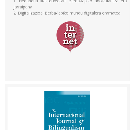
1. Hedapena ikastetxeetan: Berba-lapiko aholkularitza eta
jarraipena
2. Digitalizazioa: Berba-lapiko mundu digitalera eramatea