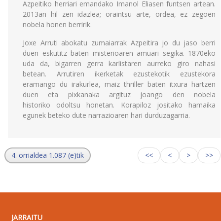
Azpeitiko herriari emandako Imanol Eliasen funtsen artean.
2013an hil zen idazlea; oraintsu arte, ordea, ez zegoen
nobela honen berririk.
Joxe Arruti abokatu zumaiarrak Azpeitira jo du jaso berri
duen eskutitz baten misterioaren amuari segika. 1870eko
uda da, bigarren gerra karlistaren aurreko giro nahasi
betean. Arrutiren ikerketak ezustekotik ezustekora
eramango du irakurlea, maiz thriller baten itxura hartzen
duen eta pixkanaka argituz joango den nobela
historiko odoltsu honetan. Korapiloz jositako hamaika
egunek beteko dute narrazioaren hari durduzagarria.
4. orrialdea 1.087 (e)tik
<<
<
>
>>
JARRAITU