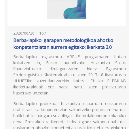
2026/06/26 | 167
Berba-lapiko: garapen metodologikoa ahozko
konpetentzietan aurrera egiteko: ikerketa 3.0
Berba-lapiko egitasmoa ARRUE programaren baitan
kokatzen da, Eusko Jaurlaritzako Hezkuntza Sailak
finantziatutako dirulaguntzaren bidez. Egitasmoa
Soziolinguistika Klusterrak abiatu zuen 2017-18 ikasturtean
HUHEZIko zuzendaritzarekin batera. EHUko ELEBILAB
ikerketa-taldeak ere parte hartu zuen proiektuaren
hasierako urteetan.
Berba-lapiko proiektua hezkuntza esparruan euskararen
erabileran eta konpetentzian sakontzeko proposamena da,
batik bat testuinguru soziolinguistiko erdaldunetan kokatuko
dena. Prestakuntza-ikerketa bidea eginez sakondu nahi da,
euskararen ahozko konpetentzia praktikoa eta eraginkorra