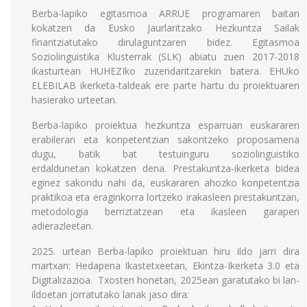
Berba-lapiko egitasmoa ARRUE programaren baitan
kokatzen da Eusko Jaurlaritzako Hezkuntza Sailak
finantziatutako dirulaguntzaren bidez. Egitasmoa
Soziolinguistika Klusterrak (SLK) abiatu zuen 2017-2018
ikasturtean HUHEZIko zuzendaritzarekin batera. EHUko
ELEBILAB ikerketa-taldeak ere parte hartu du proiektuaren
hasierako urteetan.
Berba-lapiko proiektua hezkuntza esparruan euskararen
erabileran eta konpetentzian sakontzeko proposamena
dugu, batik bat testuinguru soziolinguistiko
erdaldunetan kokatzen dena. Prestakuntza-ikerketa bidea
eginez sakondu nahi da, euskararen ahozko konpetentzia
praktikoa eta eraginkorra lortzeko irakasleen prestakuntzan,
metodologia berriztatzean eta ikasleen garapen
adierazleetan.
2025. urtean Berba-lapiko proiektuan hiru ildo jarri dira
martxan: Hedapena Ikastetxeetan, Ekintza-Ikerketa 3.0 eta
Digitalizazioa. Txosten honetan, 2025ean garatutako bi lan-
ildoetan jorratutako lanak jaso dira: