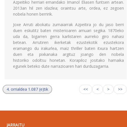
Azpeitiko herriari emandako Imanol Eliasen funtsen artean.
2013an hil zen idazlea; oraintsu arte, ordea, ez zegoen
nobela honen berririk.
Joxe Arruti abokatu zumaiarrak Azpeitira jo du jaso berri
duen eskutitz baten misterioaren amuari segika. 1870eko
uda da, bigarren gerra karlistaren aurreko giro nahasi
betean. Arrutiren ikerketak ezustekotik ezustekora
eramango du irakurlea, maiz thriller baten itxura hartzen
duen eta pixkanaka argituz joango den nobela
historiko odoltsu honetan. Korapiloz jositako hamaika
egunek beteko dute narrazioaren hari durduzagarria.
4. orrialdea 1.087 (e)tik
<<
<
>
>>
JARRAITU