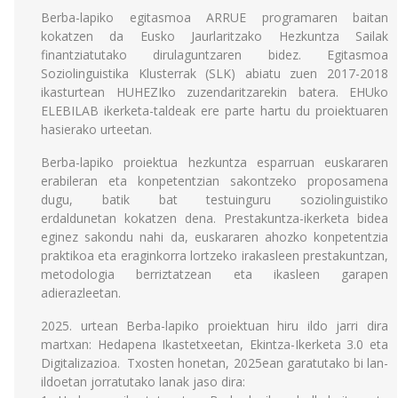
Berba-lapiko egitasmoa ARRUE programaren baitan
kokatzen da Eusko Jaurlaritzako Hezkuntza Sailak
finantziatutako dirulaguntzaren bidez. Egitasmoa
Soziolinguistika Klusterrak (SLK) abiatu zuen 2017-2018
ikasturtean HUHEZIko zuzendaritzarekin batera. EHUko
ELEBILAB ikerketa-taldeak ere parte hartu du proiektuaren
hasierako urteetan.
Berba-lapiko proiektua hezkuntza esparruan euskararen
erabileran eta konpetentzian sakontzeko proposamena
dugu, batik bat testuinguru soziolinguistiko
erdaldunetan kokatzen dena. Prestakuntza-ikerketa bidea
eginez sakondu nahi da, euskararen ahozko konpetentzia
praktikoa eta eraginkorra lortzeko irakasleen prestakuntzan,
metodologia berriztatzean eta ikasleen garapen
adierazleetan.
2025. urtean Berba-lapiko proiektuan hiru ildo jarri dira
martxan: Hedapena Ikastetxeetan, Ekintza-Ikerketa 3.0 eta
Digitalizazioa. Txosten honetan, 2025ean garatutako bi lan-
ildoetan jorratutako lanak jaso dira: