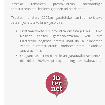
lortzeko irakasleen prestakuntzan, metodologia
berriztatzean eta ikasleen garapen adierazleetan.
Txosten honetan, 2025an garatutako lan-ildo horietako
batean jorratutako lanak jaso dira:
Ekintza-ikerketa 3.0: hizkuntza errutina (LH1-4) LH3ko
ikasleen ahozko garapen-aztarnak ikertu dira
luzetarako begirada batetik (hau da, bi hilabetean
zehar aurretestuetatik ondotestuetara egindako
jauzia aztertuz).
Osagarri gisa, LH5-6 mailetan garatutako sekuentzia
didaktikoa: 2025eko pilotajearen inguruko balorazioa.