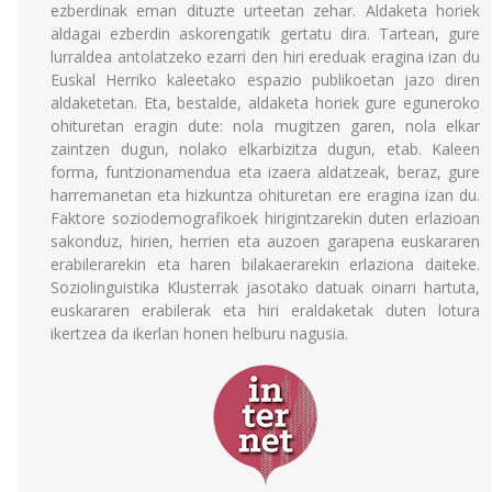
ezberdinak eman dituzte urteetan zehar. Aldaketa horiek
aldagai ezberdin askorengatik gertatu dira. Tartean, gure
lurraldea antolatzeko ezarri den hiri ereduak eragina izan du
Euskal Herriko kaleetako espazio publikoetan jazo diren
aldaketetan. Eta, bestalde, aldaketa horiek gure eguneroko
ohituretan eragin dute: nola mugitzen garen, nola elkar
zaintzen dugun, nolako elkarbizitza dugun, etab. Kaleen
forma, funtzionamendua eta izaera aldatzeak, beraz, gure
harremanetan eta hizkuntza ohituretan ere eragina izan du.
Faktore soziodemografikoek hirigintzarekin duten erlazioan
sakonduz, hirien, herrien eta auzoen garapena euskararen
erabilerarekin eta haren bilakaerarekin erlaziona daiteke.
Soziolinguistika Klusterrak jasotako datuak oinarri hartuta,
euskararen erabilerak eta hiri eraldaketak duten lotura
ikertzea da ikerlan honen helburu nagusia.