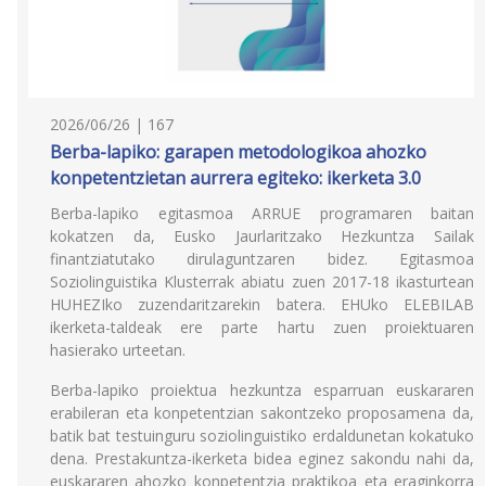
2026/06/26 | 167
Berba-lapiko: garapen metodologikoa ahozko
konpetentzietan aurrera egiteko: ikerketa 3.0
Berba-lapiko egitasmoa ARRUE programaren baitan
kokatzen da, Eusko Jaurlaritzako Hezkuntza Sailak
finantziatutako dirulaguntzaren bidez. Egitasmoa
Soziolinguistika Klusterrak abiatu zuen 2017-18 ikasturtean
HUHEZIko zuzendaritzarekin batera. EHUko ELEBILAB
ikerketa-taldeak ere parte hartu zuen proiektuaren
hasierako urteetan.
Berba-lapiko proiektua hezkuntza esparruan euskararen
erabileran eta konpetentzian sakontzeko proposamena da,
batik bat testuinguru soziolinguistiko erdaldunetan kokatuko
dena. Prestakuntza-ikerketa bidea eginez sakondu nahi da,
euskararen ahozko konpetentzia praktikoa eta eraginkorra