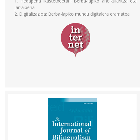
1. Hedapena ikastetxeetan: Berba-lapiko aholkularitza eta
jarraipena
2. Digitalizazioa: Berba-lapiko mundu digitalera eramatea