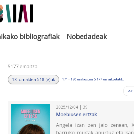
ikako bibliografiak
Nobedadeak
a
5177 emaitza
18. orrialdea 518 (e)tik
171 - 180 erakusten 5.177 emaitzetatik.
<<
2025/12/04 | 39
Moebiusen ertzak
Angela izan zen jaio zenean, 
barruko mugak apurtuz eta kanp