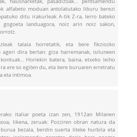
ak, hausnarketak, pasadizoak... pentsamendu
ok alfabeto moduan antolatutako liburu berezi
patuko ditu irakurleak A-tik Z-ra, lerro bateko
o gogoeta landuagora, noiz arin noiz sakon,
orrotz.
leak talaia horretatik, eta bere fikziozko
 ageri dira bertan: giza harremanak, isiluneen
kontuak... Horiekin batera, baina, etxeko leiho
ura ere so egiten du, eta bere buruaren erretratu
a eta intimoa.
rako italiar poeta izan zen, 1912an Milanen
asoa, likena, zeruak: Pozziren obran natura da
 burua bezala, berdin suerta liteke hurbila eta