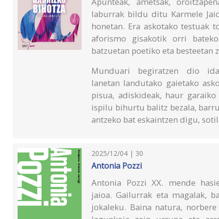
Apunteak, ametsak, oroitzapen
laburrak bildu ditu Karmele Jai
honetan. Era askotako testuak to
aforismo gisakotik orri batek
batzuetan poetiko eta besteetan z
Munduari begiratzen dio idaz
lanetan landutako gaietako asko
pisua, adiskideak, haur garaiko 
ispilu bihurtu balitz bezala, barr
antzeko bat eskaintzen digu, sotil
2025/12/04 | 30
Antonia Pozzi
Antonia Pozzi XX. mende hasie
jaioa. Gailurrak eta magalak, b
jokaleku. Baina natura, norbere