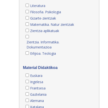
Literatura
Filosofia. Psikologia
Gizarte-zientziak
Matematika. Natur zientziak
Zientzia aplikatuak
Zientzia. Informatika.
Dokumentazioa
Erlijioa. Teologia
Material Didaktikoa
Euskara
Ingelesa
Frantsesa
Gaztelania
Alemana
Katalana