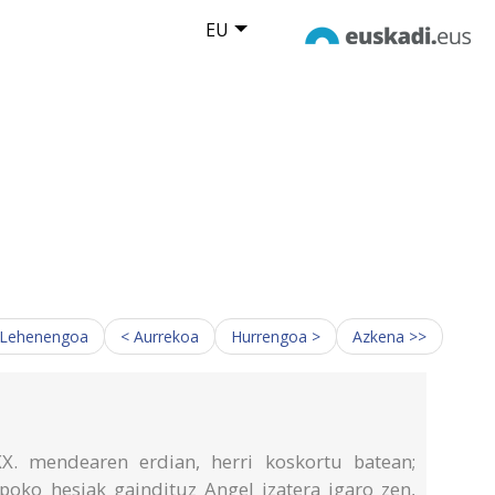
EU
 Lehenengoa
< Aurrekoa
Hurrengoa >
Azkena >>
XX. mendearen erdian, herri koskortu batean;
oko hesiak gaindituz Angel izatera igaro zen,