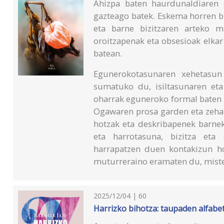
Ahizpa baten haurdunaldiaren 
gazteago batek. Eskema horren b
eta barne bizitzaren arteko m
oroitzapenak eta obsesioak elkar
batean.
Egunerokotasunaren xehetasun 
sumatuko du, isiltasunaren eta 
oharrak eguneroko formal baten e
Ogawaren prosa garden eta zehat
hotzak eta deskribapenek barnek
eta harrotasuna, bizitza eta 
harrapatzen duen kontakizun ho
muturreraino eramaten du, mister
2025/12/04 | 60
Harrizko bihotza: taupaden alfabe