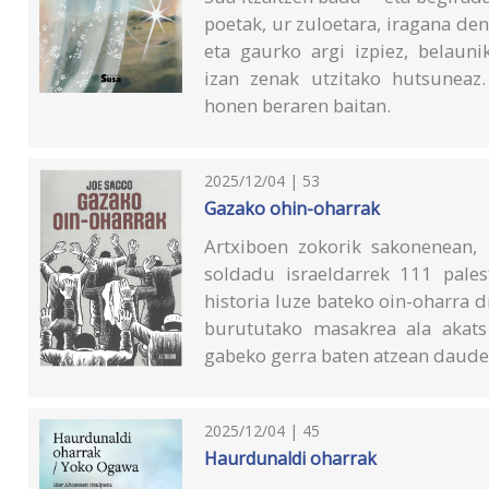
poetak, ur zuloetara, iragana den
eta gaurko argi izpiez, belauni
izan zenak utzitako hutsuneaz. 
honen beraren baitan.
2025/12/04 | 53
Gazako ohin-oharrak
Artxiboen zokorik sakonenean,
soldadu israeldarrek 111 palest
historia luze bateko oin-oharra 
burututako masakrea ala akats
gabeko gerra baten atzean dauden
2025/12/04 | 45
Haurdunaldi oharrak