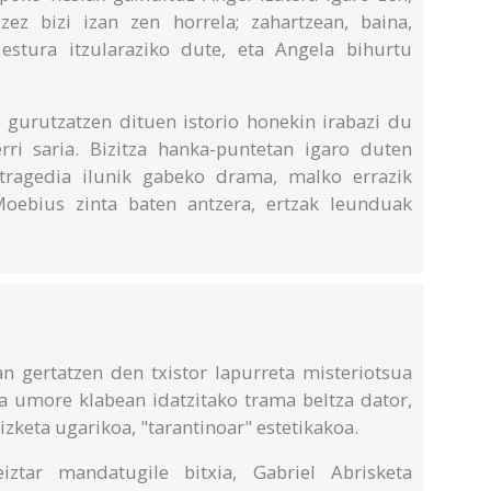
zez bizi izan zen horrela; zahartzean, baina,
estura itzularaziko dute, eta Angela bihurtu
a gurutzatzen dituen istorio honekin irabazi du
rri saria. Bizitza hanka-puntetan igaro duten
 tragedia ilunik gabeko drama, malko errazik
oebius zinta baten antzera, ertzak leunduak
.
an gertatzen den txistor lapurreta misteriotsua
ra umore klabean idatzitako trama beltza dator,
rizketa ugarikoa, "tarantinoar" estetikakoa.
ztar mandatugile bitxia, Gabriel Abrisketa