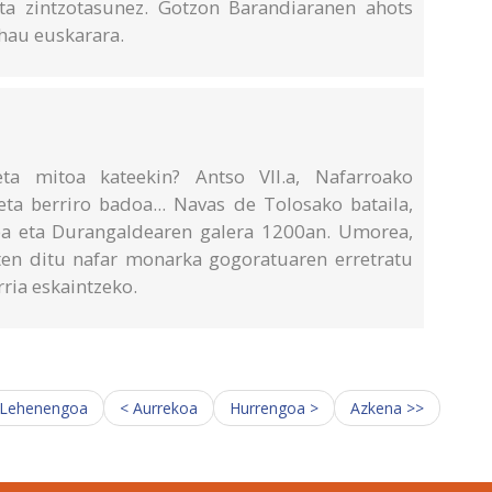
eta zintzotasunez. Gotzon Barandiaranen ahots
 hau euskarara.
 eta mitoa kateekin? Antso VII.a, Nafarroako
eta berriro badoa... Navas de Tolosako bataila,
ba eta Durangaldearen galera 1200an. Umorea,
sten ditu nafar monarka gogoratuaren erretratu
rria eskaintzeko.
 Lehenengoa
< Aurrekoa
Hurrengoa >
Azkena >>