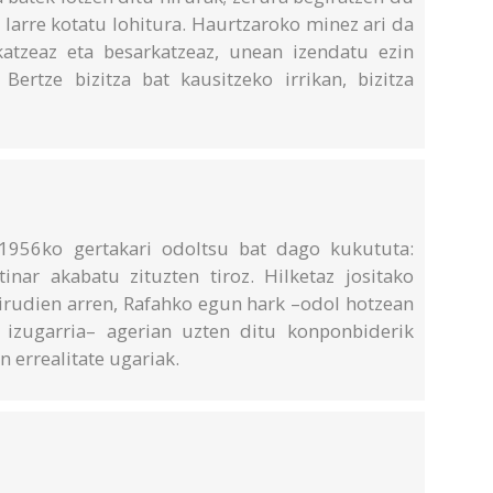
 larre kotatu lohitura. Haurtzaroko minez ari da
katzeaz eta besarkatzeaz, unean izendatu ezin
Bertze bizitza bat kausitzeko irrikan, bizitza
 1956ko gertakari odoltsu bat dago kukututa:
inar akabatu zituzten tiroz. Hilketaz jositako
dirudien arren, Rafahko egun hark –odol hotzean
 izugarria– agerian uzten ditu konponbiderik
 errealitate ugariak.