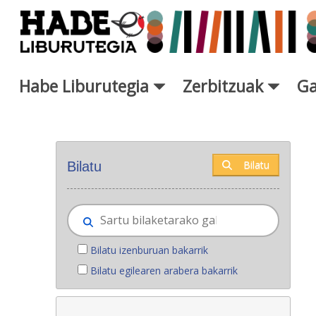
Eduki nagusira joan
Habe Liburutegia
Zerbitzuak
Ga
Eskuratu berriak - Liburutegi
Bilatu
Bilatu
Bilatu izenburuan bakarrik
Bilatu egilearen arabera bakarrik