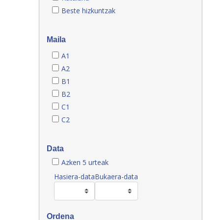
Beste hizkuntzak
Maila
A1
A2
B1
B2
C1
C2
Data
Azken 5 urteak
Hasiera-data
Bukaera-data
Ordena