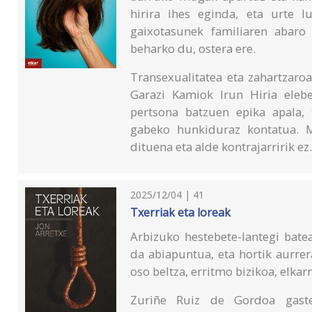
hirira ihes eginda, eta urte lu
gaixotasunek familiaren abaro 
beharko du, ostera ere.
Transexualitatea eta zahartzaro
Garazi Kamiok Irun Hiria elebe
pertsona batzuen epika apala,
gabeko hunkiduraz kontatua. M
dituena eta alde kontrajarririk ez
2025/12/04 | 41
Txerriak eta loreak
Arbizuko hestebete-lantegi bate
da abiapuntua, eta hortik aurre
oso beltza, erritmo bizikoa, elkar
Zuriñe Ruiz de Gordoa gastei