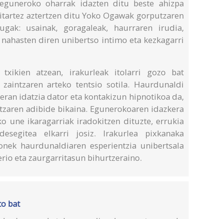
eguneroko oharrak idazten ditu beste ahizpa
itartez aztertzen ditu Yoko Ogawak gorputzaren
ugak: usainak, goragaleak, haurraren irudia,
 nahasten diren unibertso intimo eta kezkagarri
txikien atzean, irakurleak itolarri gozo bat
zaintzaren arteko tentsio sotila. Haurdunaldi
ran idatzia dator eta kontakizun hipnotikoa da,
zaren adibide bikaina. Egunerokoaren idazkera
o une ikaragarriak iradokitzen dituzte, errukia
desegitea elkarri josiz. Irakurlea pixkanaka
nek haurdunaldiaren esperientzia unibertsala
io eta zaurgarritasun bihurtzeraino.
to bat