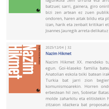
lagunkoia zein urruna eta arr
batzuei; sarri, gainera, giro onir
bizi zen artean ez zuen publi
ondoren, haren aitak bildu eta p
izan, harik eta zenbait kritikari 
Joannes Jauregik arreta delikatuz
2025/12/04 | 32
Nazim Hikmet
Nazim Hikmet XX. mendeko tur
egun. Goi-klaseko familia bat
Anatolian eskola txiki batean ir
Turkia bat jarri zion begie
komunismoarekin. Horren ondo
erbestean hil zen, Sobietar Bat
molde zaharkitu eta elitistekin 
zitzaion idazkera bat proposa