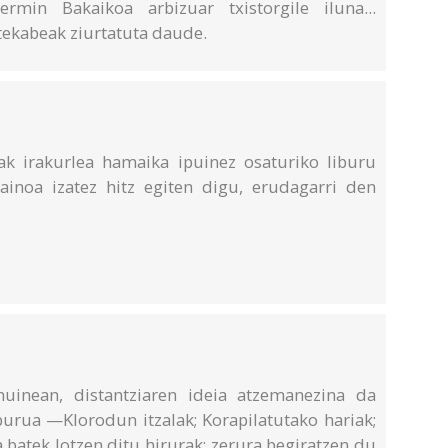
ermin Bakaikoa arbizuar txistorgile iluna...
tekabeak ziurtatuta daude.
eak irakurlea hamaika ipuinez osaturiko liburu
ainoa izatez hitz egiten digu, erudagarri den
uinean, distantziaren ideia atzemanezina da
iburua —Klorodun itzalak; Korapilatutako hariak;
 batek lotzen ditu hirurak; zerura begiratzen du