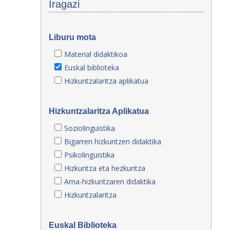
Iragazi
Liburu mota
Material didaktikoa
Euskal biblioteka
Hizkuntzalaritza aplikatua
Hizkuntzalaritza Aplikatua
Soziolinguistika
Bigarren hizkuntzen didaktika
Psikolinguistika
Hizkuntza eta hezkuntza
Ama-hizkuntzaren didaktika
Hizkuntzalaritza
Euskal Biblioteka