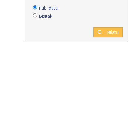
Pub. data
Bisitak
Bilatu