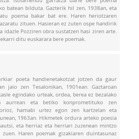
otza: isolamendu garratza darie bere poema
iko batean bilduta. Gazterik hil zen, 1938an, eta
katu poema bakar bat ere. Haren heriotzaren
lazaratu zituen. Hasieran ez zuten ospe handirik
eta idazle Pozziren obra sustatzen hasi ziren arte.
 ekarri ditu euskarara bere poemak.
kiar poeta handienetakotzat jotzen da gaur
ean jaio zen Tesalonikan, 1901ean. Gaztaroan
akasle egindako urteak, ordea, berea ez bezalako
n aurrean eta betiko konprometituko zen
rioz, hamabi urtez egon zen kartzelan eta
asunean, 1963an. Hikmetek ordura arteko poesia
hautsi, eta herriaz eta herriari zuzenean mintzo
tu zuen. Haren poemak gizakiaren duintasunaz