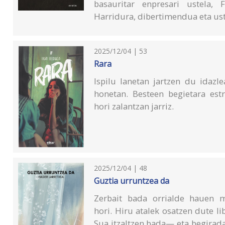
basauritar enpresari ustela, F
Harridura, dibertimendua eta us
2025/12/04 | 53
Rara
Ispilu lanetan jartzen du idazl
honetan. Besteen begietara estr
hori zalantzan jarriz.
2025/12/04 | 48
Guztia urruntzea da
Zerbait bada orrialde hauen m
hori. Hiru atalek osatzen dute l
Sua itzaltzen bada— eta begirada