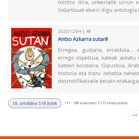
mintzo dira, onkeriatik urrun 
indartsuak ekarri digu antologia
2025/12/04 | 48
Antso Azkarra sutan!!
Erregea, gudaria, erraldoia...
errege ospetsua, kateak askatu 
kateen kondaira, Gipuzkoa, Ara
historia eta trazu zehatza naha
desmitifikatzaile bezain erakarga
18. orrialdea 518 (e)tik
171 - 180 erakusten 5.177 emaitzetatik.
<<