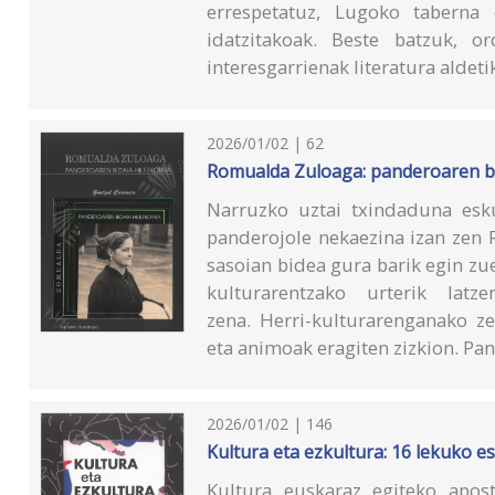
errespetatuz, Lugoko taberna
idatzitakoak. Beste batzuk, o
interesgarrienak literatura aldeti
2026/01/02 | 62
Romualda Zuloaga: panderoaren bi
Narruzko uztai txindaduna esku
panderojole nekaezina izan zen 
sasoian bidea gura barik egin zu
kulturarentzako urterik latze
zena. Herri-kulturarenganako ze
eta animoak eragiten zizkion. P
2026/01/02 | 146
Kultura eta ezkultura: 16 lekuko 
Kultura euskaraz egiteko apost