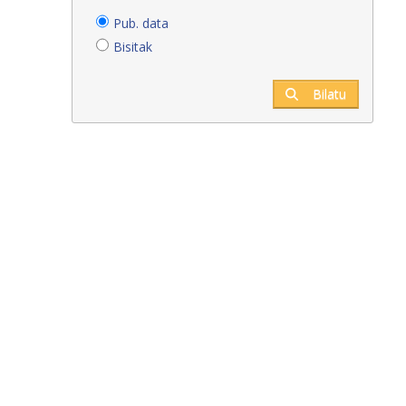
Pub. data
Bisitak
Bilatu