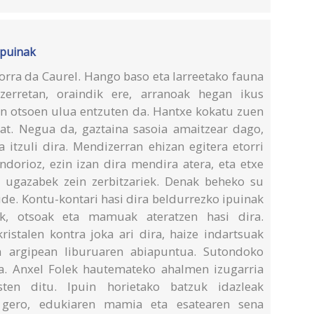
ipuinak
rra da Caurel. Hango baso eta larreetako fauna
izerretan, oraindik ere, arranoak hegan ikus
etan otsoen ulua entzuten da. Hantxe kokatu zuen
at. Negua da, gaztaina sasoia amaitzear dago,
 itzuli dira. Mendizerran ehizan egitera etorri
ndorioz, ezin izan dira mendira atera, eta etxe
 ugazabek zein zerbitzariek. Denak beheko su
de. Kontu-kontari hasi dira beldurrezko ipuinak
nak, otsoak eta mamuak ateratzen hasi dira.
ristalen kontra joka ari dira, haize indartsuak
en argipean liburuaren abiapuntua. Sutondoko
ia. Anxel Folek hautemateko ahalmen izugarria
sten ditu. Ipuin horietako batzuk idazleak
 gero, edukiaren mamia eta esatearen sena