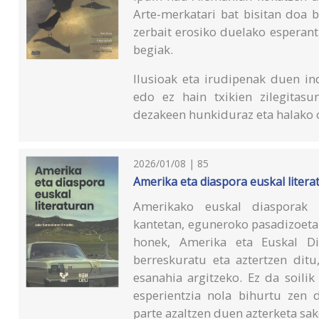
Arte-merkatari bat bisitan doa 
zerbait erosiko duelako esperant
begiak.
Ilusioak eta irudipenak duen in
edo ez hain txikien zilegitasu
dezakeen hunkiduraz eta halako o
2026/01/08 | 85
Amerika eta diaspora euskal litera
Amerikako euskal diasporak i
kantetan, eguneroko pasadizoeta
honek, Amerika eta Euskal Dia
berreskuratu eta aztertzen ditu
esanahia argitzeko. Ez da soili
esperientzia nola bihurtu zen di
parte azaltzen duen azterketa sa