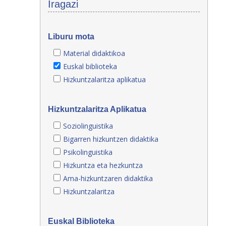
Iragazi
Liburu mota
Material didaktikoa
Euskal biblioteka
Hizkuntzalaritza aplikatua
Hizkuntzalaritza Aplikatua
Soziolinguistika
Bigarren hizkuntzen didaktika
Psikolinguistika
Hizkuntza eta hezkuntza
Ama-hizkuntzaren didaktika
Hizkuntzalaritza
Euskal Biblioteka