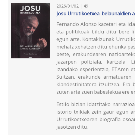
2026/01/02 | 49
Josu Urrutikoetxea: belaunaldien 
Fernando Alonso kazetari eta id
eta politikoak bildu ditu bere 
egun arte. Kontakizunak Urrutik
mehatz xehatzen ditu ehunka pasa
beste, erakundearen nazioarteko
jazarpen poliziala, kartzela, 
izandako esperientzia, ETAren e
Suitzan, erakunde armatuaren 
klandestinitatera itzultzea. Era
zuten arte zuen babeslekua ere 
Estilo bizian idatzitako narrazio
istorio txikiak zein gaur egun 
Urrutikoetxearen biografia osoa
jasotzen ditu.