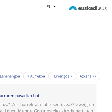
EU
 Lehenengoa
< Aurrekoa
Hurrengoa >
Azkena >>
iarraren pasadizo bat
poza? Zer horrek ala jabe sentitzeak? Zweig-en
a, Lehen Mundu Gerra osteko giro behartsuan.