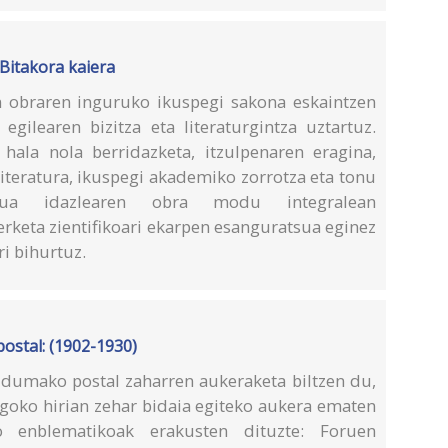
 Bitakora kaiera
n obraren inguruko ikuspegi sakona eskaintzen
egilearen bizitza eta literaturgintza uztartuz.
 hala nola berridazketa, itzulpenaren eragina,
iteratura, ikuspegi akademiko zorrotza eta tonu
urua idazlearen obra modu integralean
erketa zientifikoari ekarpen esanguratsua eginez
ri bihurtuz.
ostal: (1902-1930)
ldumako postal zaharren aukeraketa biltzen du,
goko hirian zehar bidaia egiteko aukera ematen
o enblematikoak erakusten dituzte: Foruen