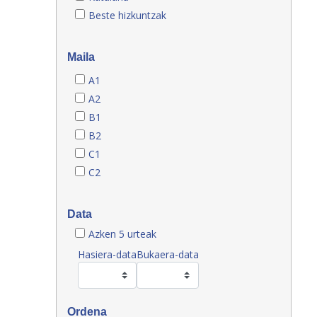
Beste hizkuntzak
Maila
A1
A2
B1
B2
C1
C2
Data
Azken 5 urteak
Hasiera-data
Bukaera-data
Ordena