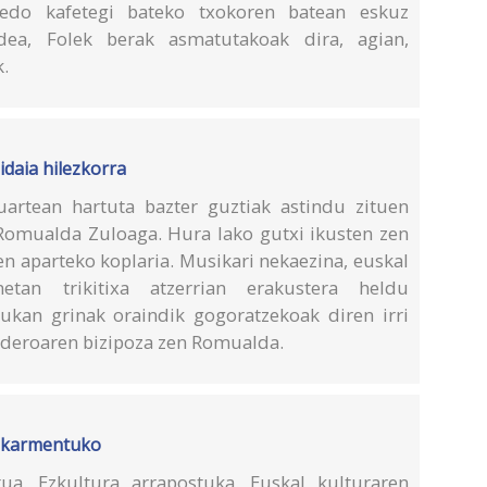
 edo kafetegi bateko txokoren batean eskuz
rdea, Folek berak asmatutakoak dira, agian,
k.
daia hilezkorra
artean hartuta bazter guztiak astindu zituen
Romualda Zuloaga. Hura lako gutxi ikusten zen
en aparteko koplaria. Musikari nekaezina, euskal
netan trikitixa atzerrian erakustera heldu
ukan grinak oraindik gogoratzekoak diren irri
anderoaren bizipoza zen Romualda.
eskarmentuko
ua. Ezkultura arrapostuka. Euskal kulturaren