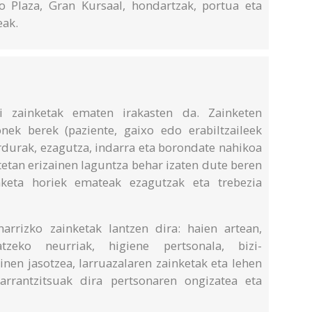
o Plaza, Gran Kursaal, hondartzak, portua eta
eak.
i zainketak ematen irakasten da. Zainketen
nek berek (paziente, gaixo edo erabiltzaileek
ardurak, ezagutza, indarra eta borondate nahikoa
tetan erizainen laguntza behar izaten dute beren
nketa horiek emateak ezagutzak eta trebezia
arrizko zainketak lantzen dira: haien artean,
tzeko neurriak, higiene pertsonala, bizi-
inen jasotzea, larruazalaren zainketak eta lehen
arrantzitsuak dira pertsonaren ongizatea eta