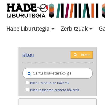
Eduki nagusira joan
Habe Liburutegia
Zerbitzuak
Ga
Eskuratu berriak - Liburutegi
Bilatu
Bilatu
Bilatu izenburuan bakarrik
Bilatu egilearen arabera bakarrik