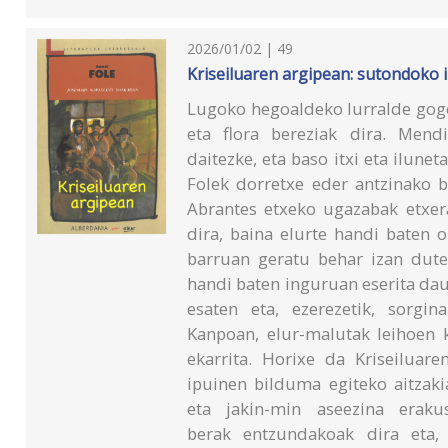
2026/01/02 | 49
Kriseiluaren argipean: sutondoko 
Lugoko hegoaldeko lurralde gogo
eta flora bereziak dira. Mend
daitezke, eta baso itxi eta ilun
Folek dorretxe eder antzinako b
Abrantes etxeko ugazabak etxera
dira, baina elurte handi baten o
barruan geratu behar izan dute
handi baten inguruan eserita dau
esaten eta, ezerezetik, sorgi
Kanpoan, elur-malutak leihoen k
ekarrita. Horixe da Kriseiluar
ipuinen bilduma egiteko aitzak
eta jakin-min aseezina eraku
berak entzundakoak dira eta,