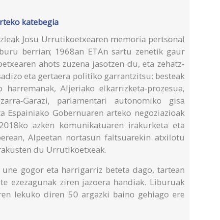
arteko katebegia
azleak Josu Urrutikoetxearen memoria pertsonal
liburu berrian; 1968an ETAn sartu zenetik gaur
oetxearen ahots zuzena jasotzen du, eta zehatz-
dizo eta gertaera politiko garrantzitsu: besteak
 harremanak, Aljeriako elkarrizketa-prozesua,
Lizarra-Garazi, parlamentari autonomiko gisa
ta Espainiako Gobernuaren arteko negoziazioak
2018ko azken komunikatuaren irakurketa eta
 berean, Alpeetan nortasun faltsuarekin atxilotu
erakusten du Urrutikoetxeak.
a une gogor eta harrigarriz beteta dago, tartean
arte ezezagunak ziren jazoera handiak. Liburuak
ren lekuko diren 50 argazki baino gehiago ere