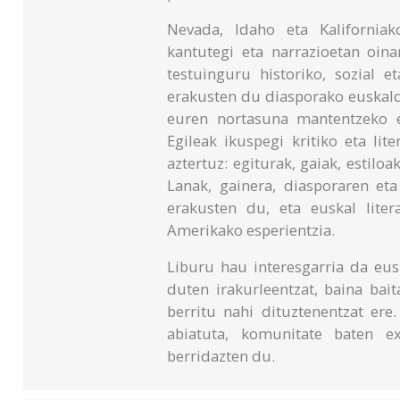
Nevada, Idaho eta Kaliforniak
kantutegi eta narrazioetan oina
testuinguru historiko, sozial e
erakusten du diasporako euskaldu
euren nortasuna mantentzeko e
Egileak ikuspegi kritiko eta lit
aztertuz: egiturak, gaiak, estiloa
Lanak, gainera, diasporaren et
erakusten du, eta euskal lite
Amerikako esperientzia.
Liburu hau interesgarria da eus
duten irakurleentzat, baina bai
berritu nahi dituztenentzat ere
abiatuta, komunitate baten ex
berridazten du.