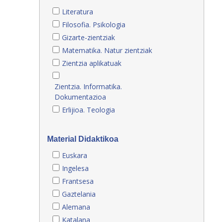
Literatura
Filosofia. Psikologia
Gizarte-zientziak
Matematika. Natur zientziak
Zientzia aplikatuak
Zientzia. Informatika.
Dokumentazioa
Erlijioa. Teologia
Material Didaktikoa
Euskara
Ingelesa
Frantsesa
Gaztelania
Alemana
Katalana