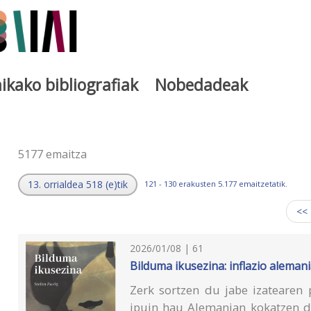
ikako bibliografiak
Nobedadeak
a
5177 emaitza
13. orrialdea 518 (e)tik
121 - 130 erakusten 5.177 emaitzetatik.
<<
2026/01/08 | 61
Bilduma ikusezina: inflazio aleman
Zerk sortzen du jabe izatearen 
ipuin hau Alemanian kokatzen d