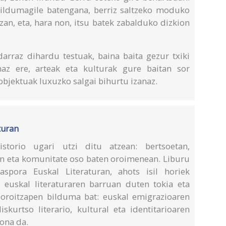
bildumagile batengana, berriz saltzeko moduko
zan, eta, hara non, itsu batek zabalduko dizkion
darraz dihardu testuak, baina baita gezur txiki
naz ere, arteak eta kulturak gure baitan sor
bjektuak luxuzko salgai bihurtu izanaz.
turan
storio ugari utzi ditu atzean: bertsoetan,
n eta komunitate oso baten oroimenean. Liburu
spora Euskal Literaturan, ahots isil horiek
, euskal literaturaren barruan duten tokia eta
k oroitzapen bilduma bat: euskal emigrazioaren
skurtso literario, kultural eta identitarioaren
kona da.