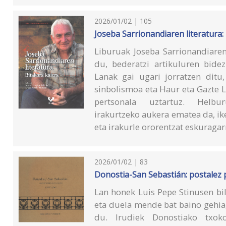
2026/01/02 | 105
Joseba Sarrionandiaren literatura:
Liburuak Joseba Sarrionandiare
du, bederatzi artikuluren bidez 
Lanak gai ugari jorratzen ditu,
sinbolismoa eta Haur eta Gazte L
pertsonala uztartuz. Helb
irakurtzeko aukera ematea da, ik
eta irakurle ororentzat eskuragar
2026/01/02 | 83
Donostia-San Sebastián: postalez p
Lan honek Luis Pepe Stinusen bi
eta duela mende bat baino gehia
du. Irudiek Donostiako txok