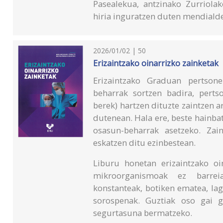
Pasealekua, antzinako Zurriolak
hiria inguratzen duten mendiald
2026/01/02 | 50
Erizaintzako oinarrizko zainketak
Erizaintzako Graduan pertsone
beharrak sortzen badira, pertso
berek) hartzen dituzte zaintzen 
dutenean. Hala ere, beste hainba
osasun-beharrak asetzeko. Zai
eskatzen ditu ezinbestean.
Liburu honetan erizaintzako oin
mikroorganismoak ez barreia
konstanteak, botiken ematea, lag
sorospenak. Guztiak oso gai g
segurtasuna bermatzeko.