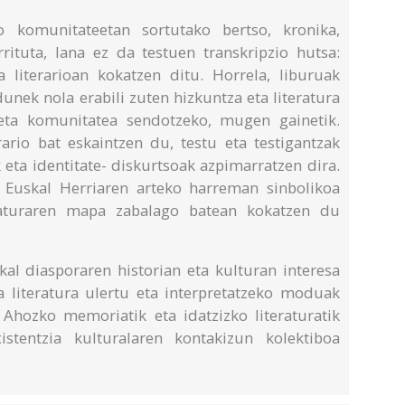
o komunitateetan sortutako bertso, kronika,
rrituta, lana ez da testuen transkripzio hutsa:
ta literarioan kokatzen ditu. Horrela, liburuak
nek nola erabili zuten hizkuntza eta literatura
ta komunitatea sendotzeko, mugen gainetik.
erario bat eskaintzen du, testu eta testigantzak
k eta identitate- diskurtsoak azpimarratzen dira.
a Euskal Herriaren arteko harreman sinbolikoa
raturaren mapa zabalago batean kokatzen du
kal diasporaren historian eta kulturan interesa
ta literatura ulertu eta interpretatzeko moduak
. Ahozko memoriatik eta idatzizko literaturatik
istentzia kulturalaren kontakizun kolektiboa