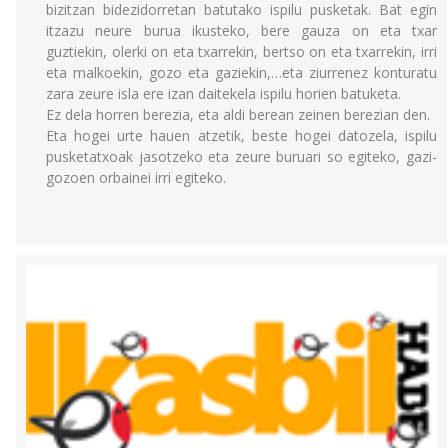
bizitzan bidezidorretan batutako ispilu pusketak. Bat egin
itzazu neure burua ikusteko, bere gauza on eta txar
guztiekin, olerki on eta txarrekin, bertso on eta txarrekin, irri
eta malkoekin, gozo eta gaziekin,…eta ziurrenez konturatu
zara zeure isla ere izan daitekela ispilu horien batuketa.
Ez dela horren berezia, eta aldi berean zeinen berezian den.
Eta hogei urte hauen atzetik, beste hogei datozela, ispilu
pusketatxoak jasotzeko eta zeure buruari so egiteko, gazi-
gozoen orbainei irri egiteko.