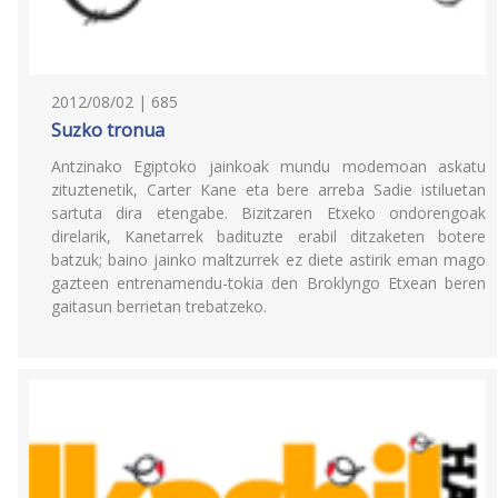
2012/08/02 | 685
Suzko tronua
Antzinako Egiptoko jainkoak mundu modemoan askatu
zituztenetik, Carter Kane eta bere arreba Sadie istiluetan
sartuta dira etengabe. Bizitzaren Etxeko ondorengoak
direlarik, Kanetarrek badituzte erabil ditzaketen botere
batzuk; baino jainko maltzurrek ez diete astirik eman mago
gazteen entrenamendu-tokia den Broklyngo Etxean beren
gaitasun berrietan trebatzeko.