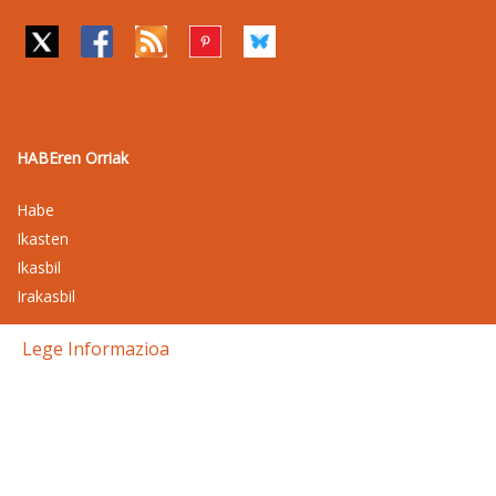
HABEren Orriak
Habe
Ikasten
Ikasbil
Irakasbil
Lege Informazioa