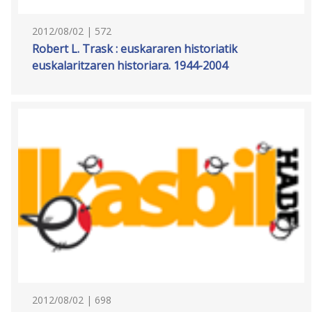
2012/08/02 | 572
Robert L. Trask : euskararen historiatik
euskalaritzaren historiara. 1944-2004
2012/08/02 | 698