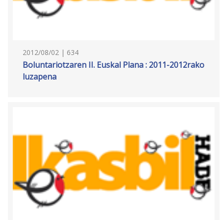
2012/08/02 | 634
Boluntariotzaren II. Euskal Plana : 2011-2012rako
luzapena