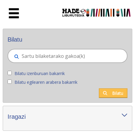
Eduki nagusira joan
Eskuratu berriak - Liburutegia
Bilatu
Bilatu izenburuan bakarrik
Bilatu egilearen arabera bakarrik
Bilatu
Iragazi