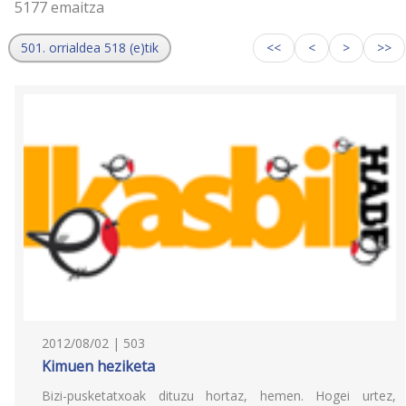
5177 emaitza
501. orrialdea 518 (e)tik
<<
<
>
>>
2012/08/02 | 503
Kimuen heziketa
Bizi-pusketatxoak dituzu hortaz, hemen. Hogei urtez,