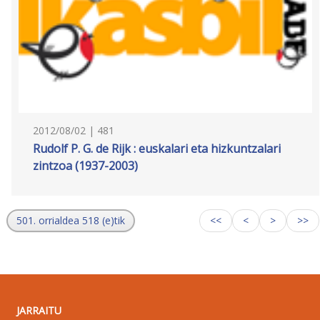
2012/08/02 | 481
Rudolf P. G. de Rijk : euskalari eta hizkuntzalari
zintzoa (1937-2003)
501. orrialdea 518 (e)tik
<<
<
>
>>
JARRAITU