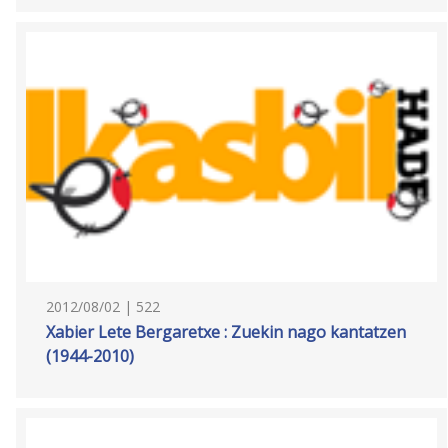
2012/08/02 | 522
Xabier Lete Bergaretxe : Zuekin nago kantatzen
(1944-2010)