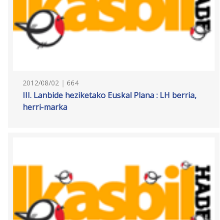
2012/08/02 | 664
III. Lanbide heziketako Euskal Plana : LH berria,
herri-marka