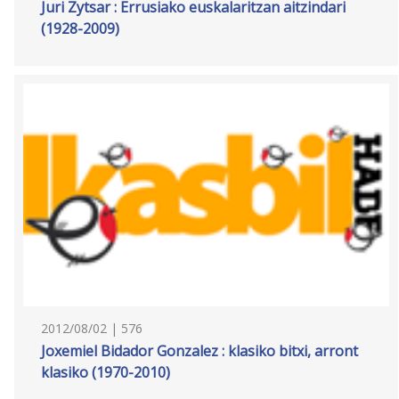
Juri Zytsar : Errusiako euskalaritzan aitzindari
(1928-2009)
2012/08/02 | 576
Joxemiel Bidador Gonzalez : klasiko bitxi, arront
klasiko (1970-2010)