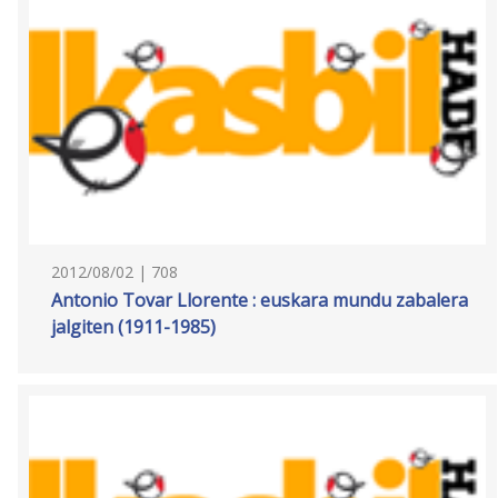
2012/08/02 | 708
Antonio Tovar Llorente : euskara mundu zabalera
jalgiten (1911-1985)