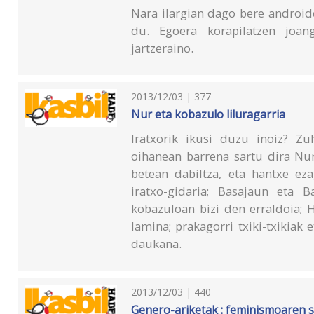
Nara ilargian dago bere android
du. Egoera korapilatzen joan
jartzeraino.
2013/12/03 | 377
Nur eta kobazulo liluragarria
Iratxorik ikusi duzu inoiz? Z
oihanean barrena sartu dira Nur
betean dabiltza, eta hantxe ez
iratxo-gidaria; Basajaun eta 
kobazuloan bizi den erraldoia; 
lamina; prakagorri txiki-txikiak e
daukana.
2013/12/03 | 440
Genero-ariketak : feminismoaren 