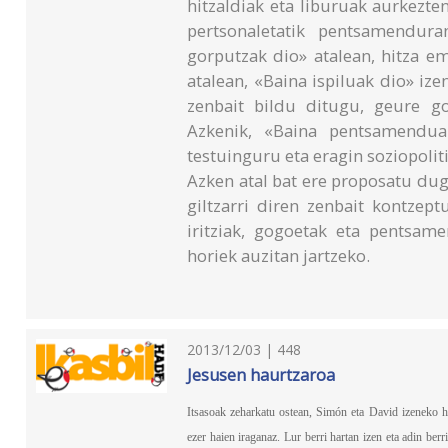
hitzaldiak eta liburuak aurkezten
pertsonaletatik pentsamendur
gorputzak dio» atalean, hitza e
atalean, «Baina ispiluak dio» ize
zenbait bildu ditugu, geure gor
Azkenik, «Baina pentsamenduak
testuinguru eta eragin soziopolit
Azken atal bat ere proposatu du
giltzarri diren zenbait kontzept
iritziak, gogoetak eta pentsam
horiek auzitan jartzeko.
2013/12/03 | 448
Jesusen haurtzaroa
Itsasoak zeharkatu ostean, Simón eta David izeneko hau
ezer haien iraganaz. Lur berri hartan izen eta adin berr