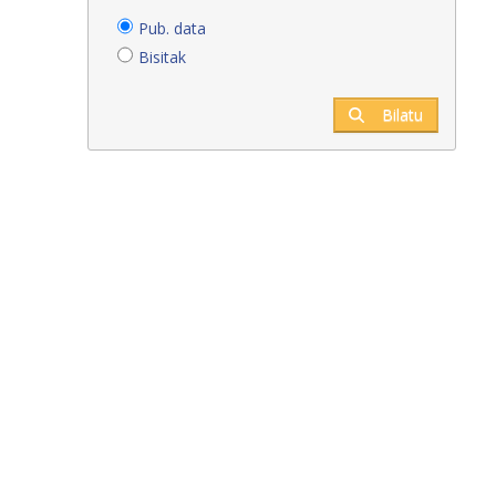
Pub. data
Bisitak
Bilatu