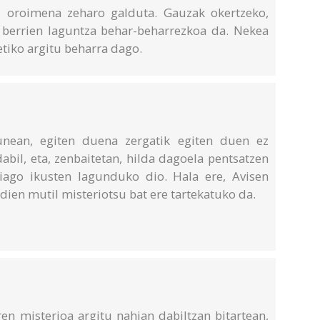
, oroimena zeharo galduta. Gauzak okertzeko,
 berrien laguntza behar-beharrezkoa da. Nekea
tiko argitu beharra dago.
gunean, egiten duena zergatik egiten duen ez
dabil, eta, zenbaitetan, hilda dagoela pentsatzen
iago ikusten lagunduko dio. Hala ere, Avisen
dien mutil misteriotsu bat ere tartekatuko da.
ren misterioa argitu nahian dabiltzan bitartean,