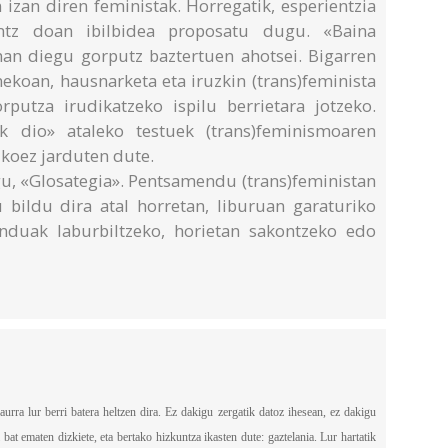
 izan diren feministak. Horregatik, esperientzia
antz doan ibilbidea proposatu dugu. «Baina
man diegu gorputz baztertuen ahotsei. Bigarren
nekoan, hausnarketa eta iruzkin (trans)feminista
putza irudikatzeko ispilu berrietara jotzeko.
 dio» ataleko testuek (trans)feminismoaren
ikoez jarduten dute.
gu, «Glosategia». Pentsamendu (trans)feministan
u bildu dira atal horretan, liburuan garaturiko
enduak laburbiltzeko, horietan sakontzeko edo
rra lur berri batera heltzen dira. Ez dakigu zergatik datoz ihesean, ez dakigu
i bat ematen dizkiete, eta bertako hizkuntza ikasten dute: gaztelania. Lur hartatik