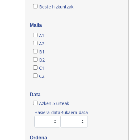
Beste hizkuntzak
Maila
A1
A2
B1
B2
C1
C2
Data
Azken 5 urteak
Hasiera-data
Bukaera-data
Ordena