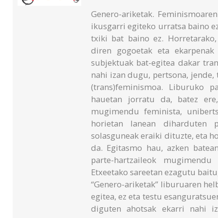
Genero-ariketak. Feminismoaren
ikusgarri egiteko urratsa baino e
txiki bat baino ez. Horretarako
diren gogoetak eta ekarpenak 
subjektuak bat-egitea dakar tra
nahi izan dugu, pertsona, jende,
(trans)feminismoa. Liburuko par
hauetan jorratu da, batez ere
mugimendu feminista, unibertsit
horietan lanean diharduten p
solasguneak eraiki dituzte, eta h
da. Egitasmo hau, azken batean
parte-hartzaileok mugimendu
Etxeetako sareetan ezagutu baitu
“Genero-ariketak” liburuaren he
egitea, ez eta testu esanguratsu
diguten ahotsak ekarri nahi iz