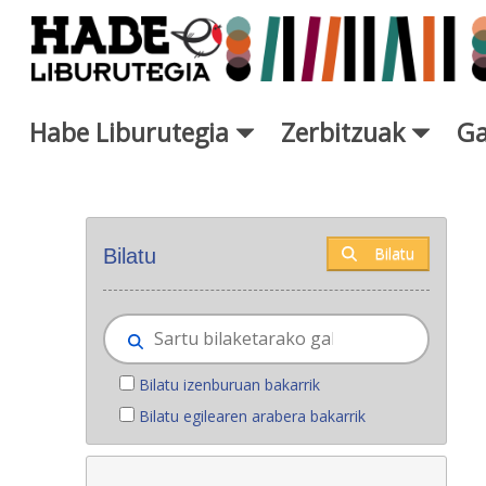
Eduki nagusira joan
Habe Liburutegia
Zerbitzuak
Ga
Eskuratu berriak - Liburutegi
Bilatu
Bilatu
Bilatu izenburuan bakarrik
Bilatu egilearen arabera bakarrik