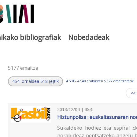
ikako bibliografiak
Nobedadeak
a
5177 emaitza
454. orrialdea 518 (e)tik
4.531 - 4.540 erakusten 5.177 emaitzetatik.
<<
2013/12/04 | 383
Hiztunpolisa : euskaltasunaren n
Sukaldeko hodiez eta espiral de
norabideaz pentsatzeko angelu b