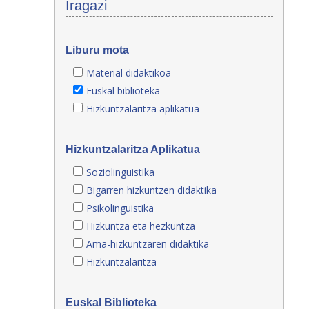
Iragazi
Liburu mota
Material didaktikoa
Euskal biblioteka
Hizkuntzalaritza aplikatua
Hizkuntzalaritza Aplikatua
Soziolinguistika
Bigarren hizkuntzen didaktika
Psikolinguistika
Hizkuntza eta hezkuntza
Ama-hizkuntzaren didaktika
Hizkuntzalaritza
Euskal Biblioteka