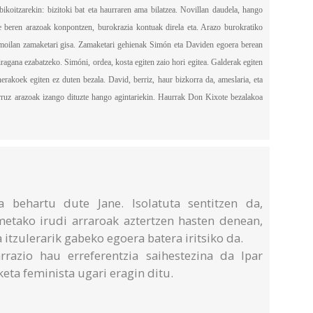
ikoitzarekin: bizitoki bat eta haurraren ama bilatzea. Novillan daudela, hango
zte beren arazoak konpontzen, burokrazia kontuak direla eta. Arazo burokratiko
moilan zamaketari gisa. Zamaketari gehienak Simón eta Daviden egoera berean
 iragana ezabatzeko. Simóni, ordea, kosta egiten zaio hori egitea. Galderak egiten
nerakoek egiten ez duten bezala. David, berriz, haur bizkorra da, ameslaria, eta
erruz arazoak izango dituzte hango agintariekin. Haurrak Don Kixote bezalakoa
a behartu dute Jane. Isolatuta sentitzen da,
rmetako irudi arraroak aztertzen hasten denean,
 itzulerarik gabeko egoera batera iritsiko da.
rrazio hau erreferentzia saihestezina da Ipar
keta feminista ugari eragin ditu.