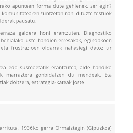
erako apunteen forma dute gehienek, zer egin?
n komunitatearen zuntzetan nahi dituzte testuok
alderak pausatu.
rraza galdera honi erantzuten. Diagnostiko
, behialako uste handien erresakak, egindakoen
 eta frustrazioen oldarrak nahasiegi datoz ur
tea edo susmoetatik erantzutea, alde handiko
oak marraztera gonbidatzen du mendeak. Eta
iak doitzera, estrategia-kateak joste
narrituta, 1936ko gerra Ormaiztegin (Gipuzkoa)