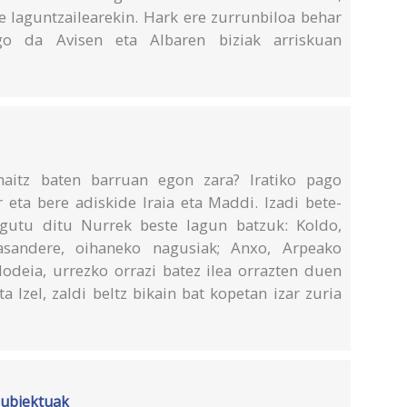
e laguntzailearekin. Hark ere zurrunbiloa behar
go da Avisen eta Albaren biziak arriskuan
uhaitz baten barruan egon zara? Iratiko pago
 eta bere adiskide Iraia eta Maddi. Izadi bete-
agutu ditu Nurrek beste lagun batzuk: Koldo,
Basandere, oihaneko nagusiak; Anxo, Arpeako
Hodeia, urrezko orrazi batez ilea orrazten duen
ta Izel, zaldi beltz bikain bat kopetan izar zuria
subjektuak