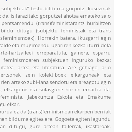
 subjektuak” testu-bilduma gorputz ikusezinak
z da, isilarazitako gorputzei ahotsa emateko saio
, pentsamendu (trans)feministarantz hurbiltzen
bildu ditugu (subjektu feministak eta trans
nsfeminismoak). Horrekin batera, ikusgarri egin
 talde eta mugimendu ugariren kezka-iturri dela
te-hartzaileei erreparatuta, gainera, esparru
, feminismoaren subjektuen inguruko kezka:
atea, artea eta literatura. Are gehiago, arlo
ertsonek zein kolektiboek elkarguneak eta
orien arteko zubi-lana sendotu eta areagotu egin
, elkargune eta solasgune horien emaitza da,
 feminista, Jabekuntza Eskola eta Emakume
gu elkar.
lburua ez da (trans)feminismoan ekarpen berriak
enen bilduma egitea ere. Gogoeta egiten lagundu
an ditugu, gure artean tailerrak, ikastaroak,