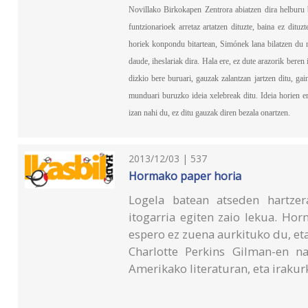
Novillako Birkokapen Zentrora abiatzen dira helburu b
funtzionarioek arretaz artatzen dituzte, baina ez ditu
horiek konpondu bitartean, Simónek lana bilatzen du 
daude, iheslariak dira. Hala ere, ez dute arazorik beren
dizkio bere buruari, gauzak zalantzan jartzen ditu, gai
munduari buruzko ideia xelebreak ditu. Ideia horien 
izan nahi du, ez ditu gauzak diren bezala onartzen.
2013/12/03 | 537
Hormako paper horia
Logela batean atseden hartzer
itogarria egiten zaio lekua. Ho
espero ez zuena aurkituko du, eta
Charlotte Perkins Gilman-en na
Amerikako literaturan, eta irakur