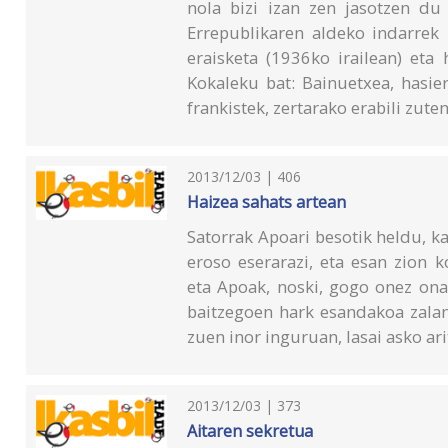
nola bizi izan zen jasotzen du
Errepublikaren aldeko indarrek
eraisketa (1936ko irailean) eta
Kokaleku bat: Bainuetxea, hasie
frankistek, zertarako erabili zute
2013/12/03 | 406
Haizea sahats artean
Satorrak Apoari besotik heldu, 
eroso eserarazi, eta esan zion 
eta Apoak, noski, gogo onez ona
baitzegoen hark esandakoa zalan
zuen inor inguruan, lasai asko ari
2013/12/03 | 373
Aitaren sekretua