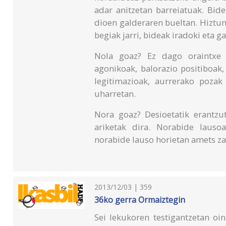
adar anitzetan barreiatuak. Bid
dioen galderaren bueltan. Hiztu
begiak jarri, bideak iradoki eta g
Nola goaz? Ez dago oraintxe e
agonikoak, balorazio positiboak
legitimazioak, aurrerako pozak
uharretan.
Nora goaz? Desioetatik erantzu
ariketak dira. Norabide laus
norabide lauso horietan amets zat
2013/12/03 | 359
36ko gerra Ormaiztegin
Sei lekukoren testigantzetan oi