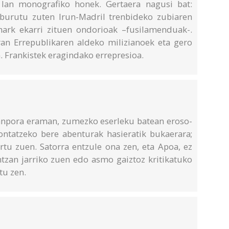
 lan monografiko honek. Gertaera nagusi bat:
 burutu zuten Irun-Madril trenbideko zubiaren
 hark ekarri zituen ondorioak –fusilamenduak-.
ran Errepublikaren aldeko milizianoek eta gero
n. Frankistek eragindako errepresioa.
kanpora eraman, zumezko eserleku batean eroso-
kontatzeko bere abenturak hasieratik bukaerara;
rtu zuen. Satorra entzule ona zen, eta Apoa, ez
tzan jarriko zuen edo asmo gaiztoz kritikatuko
tu zen.