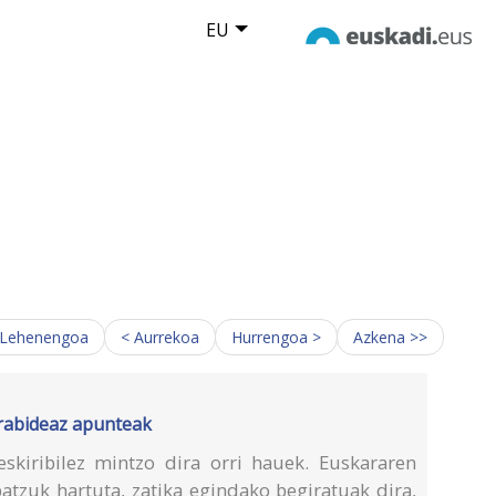
EU
 Lehenengoa
< Aurrekoa
Hurrengoa >
Azkena >>
orabideaz apunteak
skiribilez mintzo dira orri hauek. Euskararen
atzuk hartuta, zatika egindako begiratuak dira,