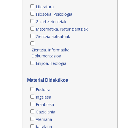
Literatura
Filosofia. Psikologia
Gizarte-zientziak
Matematika. Natur zientziak
Zientzia aplikatuak
Zientzia. Informatika.
Dokumentazioa
Erlijioa. Teologia
Material Didaktikoa
Euskara
Ingelesa
Frantsesa
Gaztelania
Alemana
Katalana