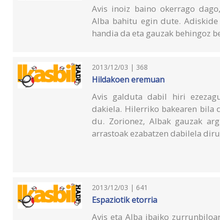
Avis inoiz baino okerrago dago
Alba bahitu egin dute. Adiskide
handia da eta gauzak behingoz be
2013/12/03 | 368
Hildakoen eremuan
Avis galduta dabil hiri ezeza
dakiela. Hilerriko bakearen bila 
du. Zorionez, Albak gauzak arg
arrastoak ezabatzen dabilela diru
2013/12/03 | 641
Espaziotik etorria
Avis eta Alba ibaiko zurrunbiloa