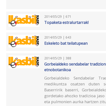
2014/05/29 | 671
Topaketa estralurtarrak!
2014/05/29 | 643
Eskeleto bat teilatupean
2014/05/29 | 388
Gorbeialdeko sendabelar tradiziona
etnobotanikoa
Gorbeialdeko Sendabelar Trad
medikuntza osatzen duten se
Baserririk baserri, Gorbeialde
gordetako ahozko tradizioa jaso
eta pulmonien aurka hartzen zitu