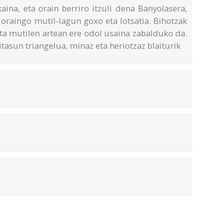
aina, eta orain berriro itzuli dena Banyolasera,
e oraingo mutil-lagun goxo eta lotsatia. Bihotzak
eta mutilen artean ere odol usaina zabalduko da.
asun triangelua, minaz eta heriotzaz blaiturik
n