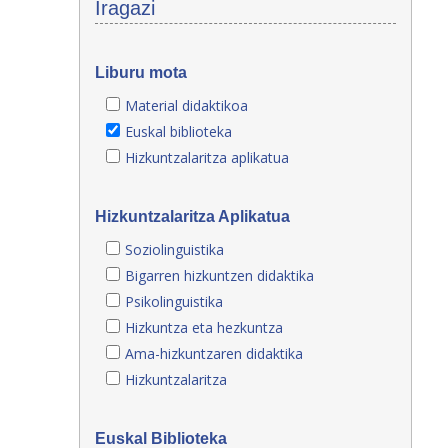
Iragazi
Liburu mota
Material didaktikoa
Euskal biblioteka
Hizkuntzalaritza aplikatua
Hizkuntzalaritza Aplikatua
Soziolinguistika
Bigarren hizkuntzen didaktika
Psikolinguistika
Hizkuntza eta hezkuntza
Ama-hizkuntzaren didaktika
Hizkuntzalaritza
Euskal Biblioteka