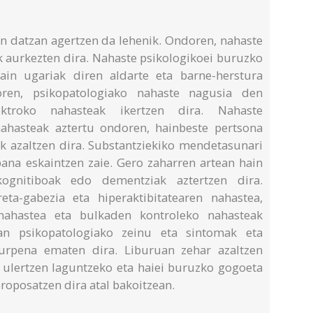
n datzan agertzen da lehenik. Ondoren, nahaste
k aurkezten dira. Nahaste psikologikoei buruzko
ain ugariak diren aldarte eta barne-herstura
oren, psikopatologiako nahaste nagusia den
ktroko nahasteak ikertzen dira. Nahaste
ahasteak aztertu ondoren, hainbeste pertsona
ak azaltzen dira. Substantziekiko mendetasunari
bana eskaintzen zaie. Gero zaharren artean hain
ognitiboak edo dementziak aztertzen dira.
eta-gabezia eta hiperaktibitatearen nahastea,
o nahastea eta bulkaden kontroleko nahasteak
tan psikopatologiako zeinu eta sintomak eta
burpena ematen dira. Liburuan zehar azaltzen
 ulertzen laguntzeko eta haiei buruzko gogoeta
proposatzen dira atal bakoitzean.