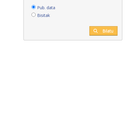
Pub. data
Bisitak
Bilatu