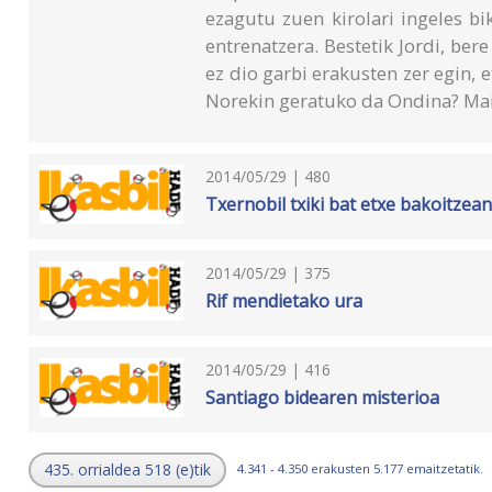
ezagutu zuen kirolari ingeles bik
entrenatzera. Bestetik Jordi, ber
ez dio garbi erakusten zer egin, 
Norekin geratuko da Ondina? Mait
2014/05/29 | 480
Txernobil txiki bat etxe bakoitzea
2014/05/29 | 375
Rif mendietako ura
2014/05/29 | 416
Santiago bidearen misterioa
435. orrialdea 518 (e)tik
4.341 - 4.350 erakusten 5.177 emaitzetatik.