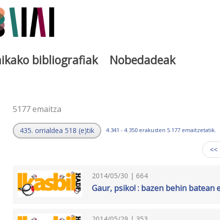
ikako bibliografiak
Nobedadeak
a
5177 emaitza
435. orrialdea 518 (e)tik
4.341 - 4.350 erakusten 5.177 emaitzetatik.
<<
2014/05/30 | 664
Gaur, psiko! : bazen behin batean 
2014/05/29 | 353