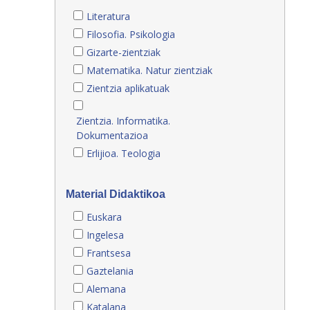
Literatura
Filosofia. Psikologia
Gizarte-zientziak
Matematika. Natur zientziak
Zientzia aplikatuak
Zientzia. Informatika.
Dokumentazioa
Erlijioa. Teologia
Material Didaktikoa
Euskara
Ingelesa
Frantsesa
Gaztelania
Alemana
Katalana