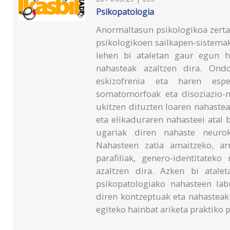
Psikopatologia
Anormaltasun psikologikoa zerta
psikologikoen sailkapen-sistema
lehen bi ataletan gaur egun h
nahasteak azaltzen dira. Ond
eskizofrenia eta haren espe
somatomorfoak eta disoziazio-n
ukitzen dituzten loaren nahaste
eta elikaduraren nahasteei atal 
ugariak diren nahaste neurok
Nahasteen zatia amaitzeko, arr
parafiliak, genero-identitatek
azaltzen dira. Azken bi atale
psikopatologiako nahasteen la
diren kontzeptuak eta nahasteak
egiteko hainbat ariketa praktiko 