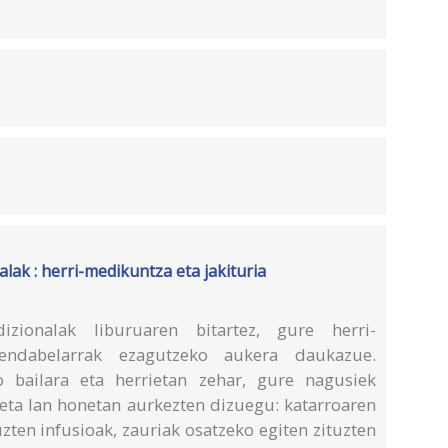
lak : herri-medikuntza eta jakituria
izionalak liburuaren bitartez, gure herri-
ndabelarrak ezagutzeko aukera daukazue.
ko bailara eta herrietan zehar, gure nagusiek
 eta lan honetan aurkezten dizuegu: katarroaren
zten infusioak, zauriak osatzeko egiten zituzten