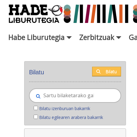
Eduki nagusira joan
Habe Liburutegia
Zerbitzuak
Ga
Eskuratu berriak - Liburutegi
Bilatu
Bilatu
Bilatu izenburuan bakarrik
Bilatu egilearen arabera bakarrik