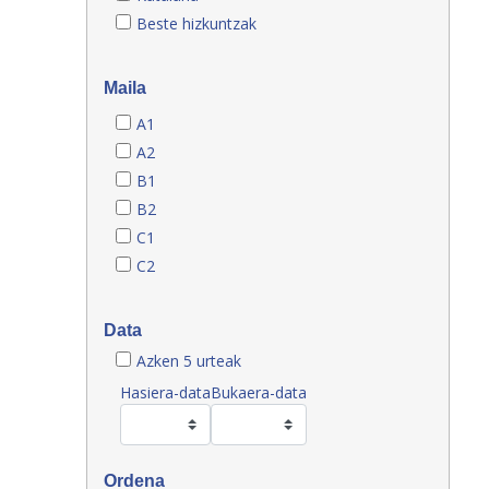
Beste hizkuntzak
Maila
A1
A2
B1
B2
C1
C2
Data
Azken 5 urteak
Hasiera-data
Bukaera-data
Ordena