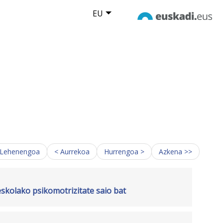
EU
 Lehenengoa
< Aurrekoa
Hurrengoa >
Azkena >>
eskolako psikomotrizitate saio bat