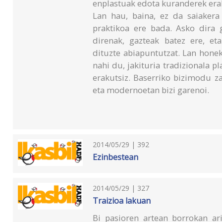
enplastuak edota kuranderek erak
Lan hau, baina, ez da saiakera
praktikoa ere bada. Asko dira
direnak, gazteak batez ere, eta
dituzte abiapuntutzat. Lan honek
nahi du, jakituria tradizionala pl
erakutsiz. Baserriko bizimodu z
eta modernoetan bizi garenoi.
2014/05/29 | 392
Ezinbestean
2014/05/29 | 327
Traizioa lakuan
Bi pasioren artean borrokan ar