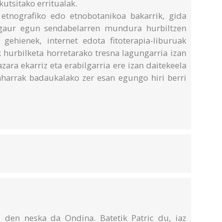
utsitako erritualak.
 etnografiko edo etnobotanikoa bakarrik, gida
 gaur egun sendabelarren mundura hurbiltzen
 gehienek, internet edota fitoterapia-liburuak
 hurbilketa horretarako tresna lagungarria izan
azara ekarriz eta erabilgarria ere izan daitekeela
aharrak badaukalako zer esan egungo hiri berri
i den neska da Ondina. Batetik Patric du, iaz