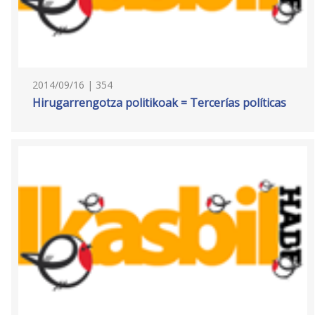
2014/09/16 | 354
Hirugarrengotza politikoak = Tercerías políticas