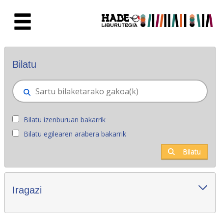
Eduki nagusira joan
Eskuratu berriak - Liburutegia
Bilatu
Bilatu izenburuan bakarrik
Bilatu egilearen arabera bakarrik
Bilatu
Iragazi