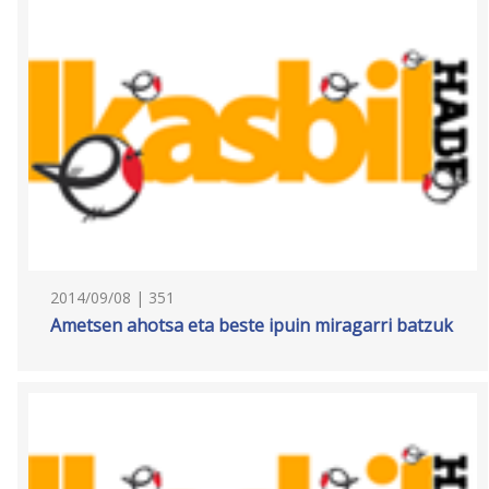
2014/09/08 | 351
Ametsen ahotsa eta beste ipuin miragarri batzuk