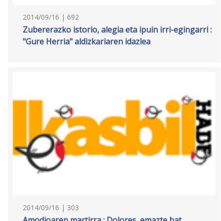
2014/09/16 | 692
Zubererazko istorio, alegia eta ipuin irri-egingarri :
"Gure Herria" aldizkariaren idazlea
2014/09/16 | 303
Amodioaren martirra : Dolores, emazte bat