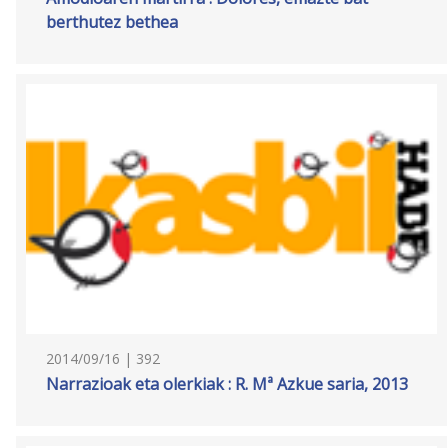
berthutez bethea
2014/09/16 | 392
Narrazioak eta olerkiak : R. Mª Azkue saria, 2013