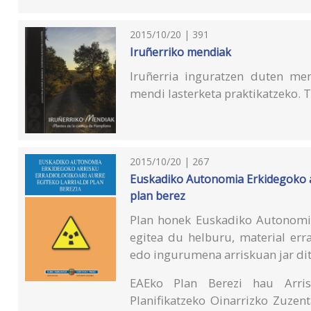
2015/10/20 | 391
Iruñerriko mendiak
Iruñerria inguratzen duten men
mendi lasterketa praktikatzeko.
2015/10/20 | 267
Euskadiko Autonomia Erkidegoko arr
plan berez
Plan honek Euskadiko Autonomia 
egitea du helburu, material err
edo ingurumena arriskuan jar dit
EAEko Plan Berezi hau Arris
Planifikatzeko Oinarrizko Zuzen