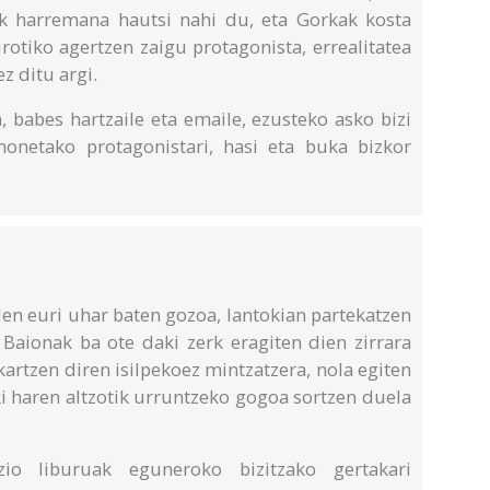
k harremana hautsi nahi du, eta Gorkak kosta
rotiko agertzen zaigu protagonista, errealitatea
 ditu argi.
 babes hartzaile eta emaile, ezusteko asko bizi
honetako protagonistari, hasi eta buka bizkor
en euri uhar baten gozoa, lantokian partekatzen
 Baionak ba ote daki zerk eragiten dien zirrara
kartzen diren isilpekoez mintzatzera, nola egiten
ki haren altzotik urruntzeko gogoa sortzen duela
zio liburuak eguneroko bizitzako gertakari