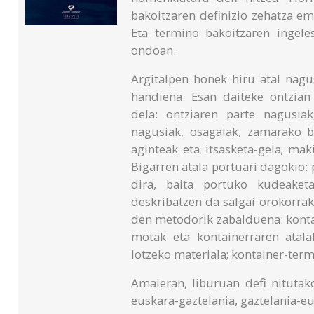
bakoitzaren definizio zehatza em
Eta termino bakoitzaren ingel
ondoan.
Argitalpen honek hiru atal nagus
handiena. Esan daiteke ontzian
dela: ontziaren parte nagusia
nagusiak, osagaiak, zamarako b
aginteak eta itsasketa-gela; ma
Bigarren atala portuari dagokio: 
dira, baita portuko kudeaketa
deskribatzen da salgai orokorrak 
den metodorik zabalduena: kontai
motak eta kontainerraren atal
lotzeko materiala; kontainer-term
Amaieran, liburuan defi nituta
euskara-gaztelania, gaztelania-eu