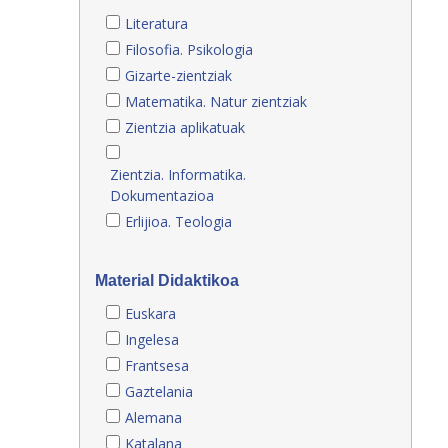
Literatura
Filosofia. Psikologia
Gizarte-zientziak
Matematika. Natur zientziak
Zientzia aplikatuak
Zientzia. Informatika.
Dokumentazioa
Erlijioa. Teologia
Material Didaktikoa
Euskara
Ingelesa
Frantsesa
Gaztelania
Alemana
Katalana