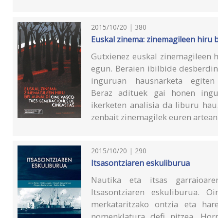
2015/10/20 | 380
Euskal zinema: zinemagileen hiru 
Gutxienez euskal zinemagileen h
egun. Beraien ibilbide desberdi
inguruan hausnarketa egiten
Beraz adituek gai honen ingu
ikerketen analisia da liburu hau
zenbait zinemagilek euren artean 
2015/10/20 | 290
Itsasontziaren eskuliburua
Nautika eta itsas garraioar
Itsasontziaren eskuliburua. O
merkataritzako ontzia eta har
nomenklatura defi nitzea. Horr