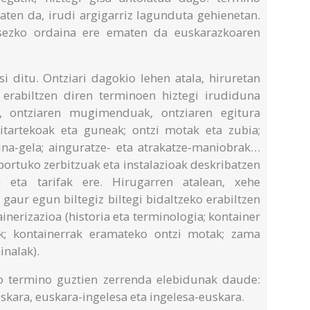
aten da, irudi argigarriz lagunduta gehienetan.
esezko ordaina ere ematen da euskarazkoaren
i ditu. Ontziari dagokio lehen atala, hiruretan
 erabiltzen diren terminoen hiztegi irudiduna
k, ontziaren mugimenduak, ontziaren egitura
itartekoak eta guneak; ontzi motak eta zubia;
kina-gela; ainguratze- eta atrakatze-maniobrak…
portuko zerbitzuak eta instalazioak deskribatzen
 eta tarifak ere. Hirugarren atalean, xehe
gaur egun biltegiz biltegi bidaltzeko erabiltzen
nerizazioa (historia eta terminologia; kontainer
ak; kontainerrak eramateko ontzi motak; zama
inalak).
ko termino guztien zerrenda elebidunak daude:
skara, euskara-ingelesa eta ingelesa-euskara.