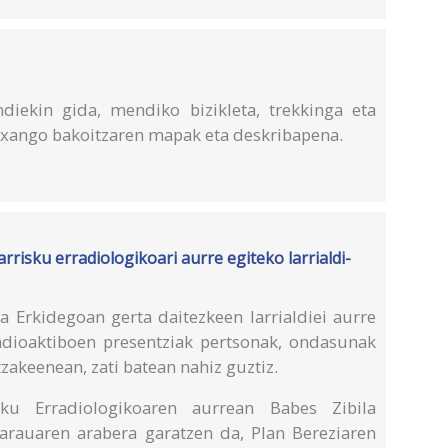
diekin gida, mendiko bizikleta, trekkinga eta
 Txango bakoitzaren mapak eta deskribapena.
isku erradiologikoari aurre egiteko larrialdi-
Erkidegoan gerta daitezkeen larrialdiei aurre
adioaktiboen presentziak pertsonak, ondasunak
zakeenean, zati batean nahiz guztiz.
ku Erradiologikoaren aurrean Babes Zibila
tarauaren arabera garatzen da, Plan Bereziaren