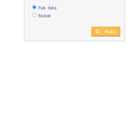
Pub. data
Bisitak
Bilatu