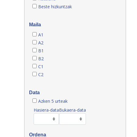
Beste hizkuntzak
Maila
A1
A2
B1
B2
C1
C2
Data
Azken 5 urteak
Hasiera-data
Bukaera-data
Ordena