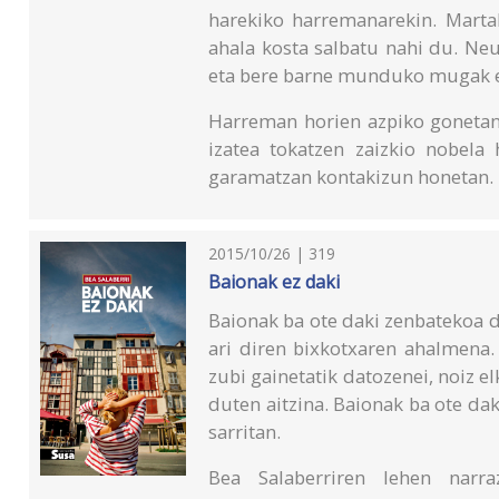
harekiko harremanarekin. Marta
ahala kosta salbatu nahi du. Neu
eta bere barne munduko mugak ez
Harreman horien azpiko gonetan,
izatea tokatzen zaizkio nobela 
garamatzan kontakizun honetan.
2015/10/26 | 319
Baionak ez daki
Baionak ba ote daki zenbatekoa d
ari diren bixkotxaren ahalmena.
zubi gainetatik datozenei, noiz el
duten aitzina. Baionak ba ote da
sarritan.
Bea Salaberriren lehen narra