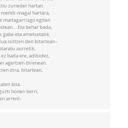
tilu zurieder hartan.
it mendi-magal hartara,
e maitagarriago egiten
ostean… Eta behar bada,
k gabe eta ametsetatik
lua isiltzen den bitartean–
otaratu aurretik,
 ez bada ere, adibidez,
an agertzen direnean.
zen dira, bitartean,
aten bila.
uzti honen berri,
en arren!–