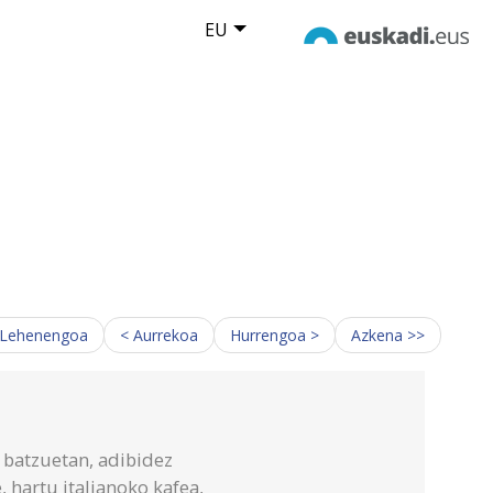
EU
 Lehenengoa
< Aurrekoa
Hurrengoa >
Azkena >>
i batzuetan, adibidez
, hartu italianoko kafea,