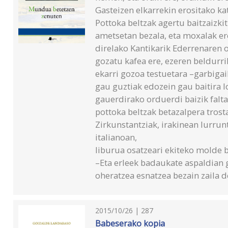
Gasteizen elkarrekin erositako ka
Pottoka beltzak agertu baitzaizk
ametsetan bezala, eta moxalak er
direlako Kantikarik Ederrenaren 
gozatu kafea ere, ezeren beldurri
ekarri gozoa testuetara –garbigai
gau guztiak edozein gau baitira l
gauerdirako orduerdi baizik falta
pottoka beltzak betazalpera trost
Zirkunstantziak, irakinean lurrunt
italianoan,
liburua osatzeari ekiteko molde b
–Eta erleek badaukate aspaldian g
oheratzea esnatzea bezain zaila d
2015/10/26 | 287
Babeserako kopia