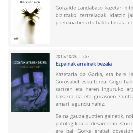
Goizalde Landabaso kazetari bil
bizitzako zertzeladak idatziz j
poetikoa bihurtu balitu bezala: i
2015/10/26 | 267
Ezpainak arrainak bezala
Kazetaria da Gorka, eta bere l
Gorosabel eskultorea. Gogo ha
sartzen eta haren inguruko arg
bakarra da eta gurasoen zaintza
amari lagundu nahiz.
Baina gauza guztien gainetik, n
patologikoa ia, desamodio istori
ere bai. Gorka erabat obsesion