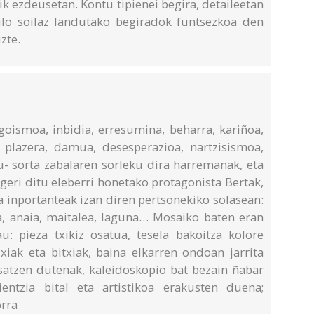
ik ezdeusetan. Kontu tipienei begira, detaileetan
tilo soilaz landutako begiradok funtsezkoa den
zte.
goismoa, inbidia, erresumina, beharra, kariñoa,
 plazera, damua, desesperazioa, nartzisismoa,
- sorta zabalaren sorleku dira harremanak, eta
geri ditu eleberri honetako protagonista Bertak,
a inportanteak izan diren pertsonekiko solasean:
a, anaia, maitalea, laguna… Mosaiko baten eran
: pieza txikiz osatua, tesela bakoitza kolore
xiak eta bitxiak, baina elkarren ondoan jarrita
osatzen dutenak, kaleidoskopio bat bezain ñabar
entzia bital eta artistikoa erakusten duena;
rra