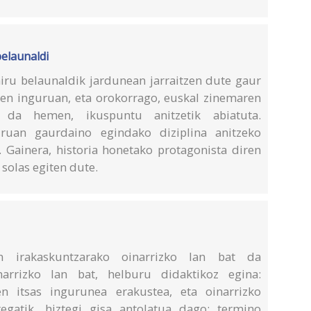
belaunaldi
iru belaunaldik jardunean jarraitzen dute gaur
nen inguruan, eta orokorrago, euskal zinemaren
 da hemen, ikuspuntu anitzetik abiatuta.
ruan gaurdaino egindako diziplina anitzeko
. Gainera, historia honetako protagonista diren
solas egiten dute.
en irakaskuntzarako oinarrizko lan bat da
inarrizko lan bat, helburu didaktikoz egina:
en itsas ingurunea erakustea, eta oinarrizko
egatik, hiztegi gisa antolatua dago: termino