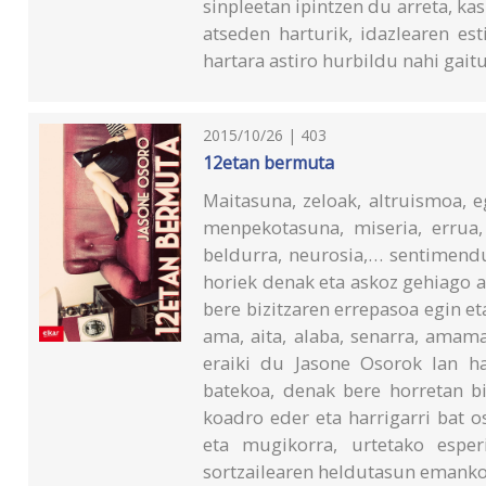
sinpleetan ipintzen du arreta, kas
atseden harturik, idazlearen es
hartara astiro hurbildu nahi gaitu
2015/10/26 | 403
12etan bermuta
Maitasuna, zeloak, altruismoa, e
menpekotasuna, miseria, errua,
beldurra, neurosia,… sentimendu
horiek denak eta askoz gehiago a
bere bizitzaren errepasoa egin et
ama, aita, alaba, senarra, amam
eraiki du Jasone Osorok lan hau
batekoa, denak bere horretan bi
koadro eder eta harrigarri bat 
eta mugikorra, urtetako esperi
sortzailearen heldutasun emanko