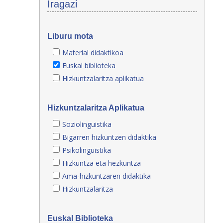
Iragazi
Liburu mota
Material didaktikoa
Euskal biblioteka
Hizkuntzalaritza aplikatua
Hizkuntzalaritza Aplikatua
Soziolinguistika
Bigarren hizkuntzen didaktika
Psikolinguistika
Hizkuntza eta hezkuntza
Ama-hizkuntzaren didaktika
Hizkuntzalaritza
Euskal Biblioteka