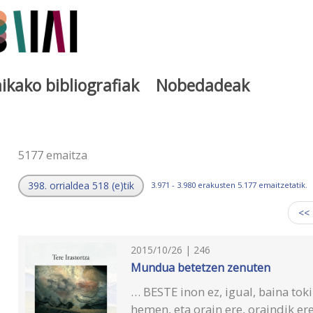
ikako bibliografiak
Nobedadeak
a
5177 emaitza
398. orrialdea 518 (e)tik
3.971 - 3.980 erakusten 5.177 emaitzetatik.
<<
2015/10/26 | 246
Mundua betetzen zenuten
… BESTE inon ez, igual, baina tok
hemen, eta orain ere, oraindik ere