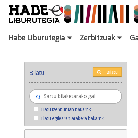
Eduki nagusira joan
Habe Liburutegia
Zerbitzuak
Ga
Eskuratu berriak - Liburutegi
Bilatu
Bilatu
Bilatu izenburuan bakarrik
Bilatu egilearen arabera bakarrik