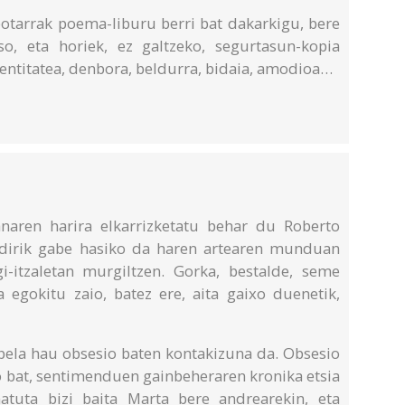
botarrak poema-liburu berri bat dakarkigu, bere
aso, eta horiek, ez galtzeko, segurtasun-kopia
dentitatea, denbora, beldurra, bidaia, amodioa…
anaren harira elkarrizketatu behar du Roberto
ndirik gabe hasiko da haren artearen munduan
i-itzaletan murgiltzen. Gorka, bestalde, seme
 egokitu zaio, batez ere, aita gaixo duenetik,
obela hau obsesio baten kontakizuna da. Obsesio
o bat, sentimenduen gainbeheraren kronika etsia
atuta bizi baita Marta bere andrearekin, eta