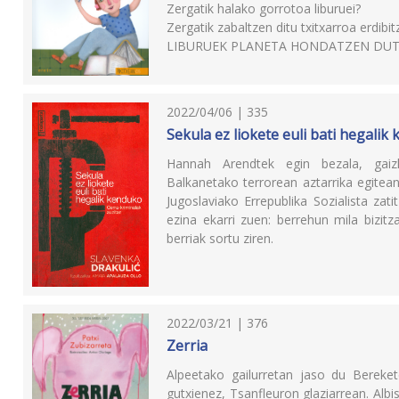
Zergatik halako gorrotoa liburuei?
Zergatik zabaltzen ditu txitxarroa erdibi
LIBURUEK PLANETA HONDATZEN DUT
2022/04/06 | 335
Sekula ez liokete euli bati hegalik
Hannah Arendtek egin bezala, gaizk
Balkanetako terrorean aztarrika egitea
Jugoslaviako Errepublika Sozialista zati
ezina ekarri zuen: berrehun mila bizitza
berriak sortu ziren.
2022/03/21 | 376
Zerria
Alpeetako gailurretan jaso du Bereket
gutxienez, Tsanfleuron glaziarrean. Albi