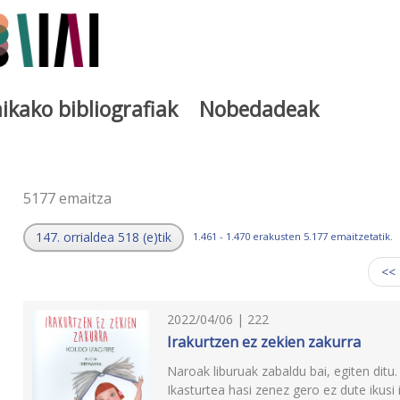
ikako bibliografiak
Nobedadeak
a
5177 emaitza
147. orrialdea 518 (e)tik
1.461 - 1.470 erakusten 5.177 emaitzetatik.
<<
2022/04/06 | 222
Irakurtzen ez zekien zakurra
Naroak liburuak zabaldu bai, egiten ditu. 
Ikasturtea hasi zenez gero ez dute ikusi 