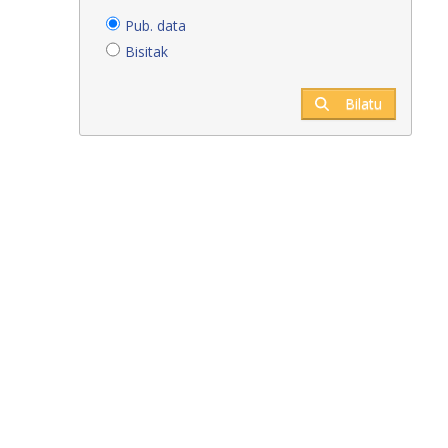
Pub. data
Bisitak
Bilatu