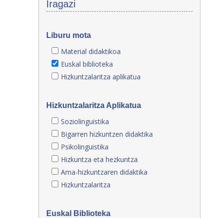
Iragazi
Liburu mota
Material didaktikoa
Euskal biblioteka
Hizkuntzalaritza aplikatua
Hizkuntzalaritza Aplikatua
Soziolinguistika
Bigarren hizkuntzen didaktika
Psikolinguistika
Hizkuntza eta hezkuntza
Ama-hizkuntzaren didaktika
Hizkuntzalaritza
Euskal Biblioteka