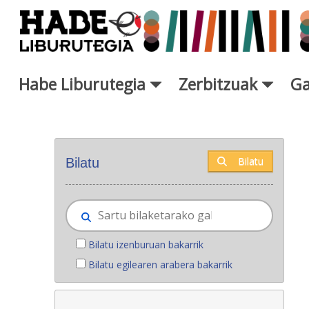
Eduki nagusira joan
Habe Liburutegia
Zerbitzuak
Ga
Eskuratu berriak - Liburutegi
Bilatu
Bilatu
Bilatu izenburuan bakarrik
Bilatu egilearen arabera bakarrik