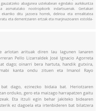
k gauzatzeko abagunea ustekabean egindako aurkikuntza
a asmatutako nootropikorik indartsuenak. Gertakari
 ekarriko ditu jazoera horrek, delirioa eta errealitatea
atu eta dementziaren ertzak eta marjinazioaren estolda-
te arlotan arituak diren lau lagunen lanaren
reran Pello Lizarraldek José Ignacio Agorreta
bat dago; oinarri bera hartuta, handik gutxira,
mabi kanta ondu zituen eta Imanol Rayo
 bat dago, ezinezko bidaia bat. Heriotzaren
 izan orduko, gero eta maizago harrapatzen gaitu
zeak. Eta itzuli egin behar jakiteko bidearen
terik ez dagoela eta irtenbideren bat bilatzera