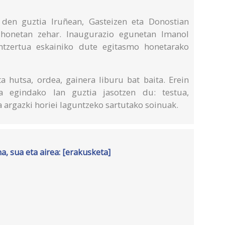
 den guztia Iruñean, Gasteizen eta Donostian
honetan zehar. Inaugurazio egunetan Imanol
tzertua eskainiko dute egitasmo honetarako
a hutsa, ordea, gainera liburu bat baita. Erein
ta egindako lan guztia jasotzen du: testua,
 argazki horiei laguntzeko sartutako soinuak.
na, sua eta airea: [erakusketa]