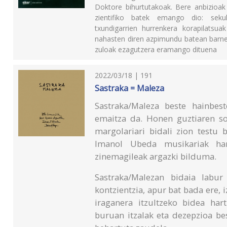
Doktore bihurtutakoak. Bere anbizioa
zientifiko batek emango dio: sekul
txundigarrien hurrenkera korapilatsuak
nahasten diren azpimundu batean barner
zuloak ezagutzera eramango dituena
2022/03/18 | 191
Sastraka = Maleza
Sastraka/Maleza beste hainbes
emaitza da. Honen guztiaren sor
margolariari bidali zion testu 
Imanol Ubeda musikariak ha
zinemagileak argazki bilduma.
Sastraka/Malezan bidaia labur
kontzientzia, apur bat bada ere,
iraganera itzultzeko bidea hart
buruan itzalak eta dezepzioa bes