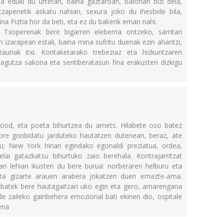
 eduki du urtetan, baina gaztaroan, Baionan bizi dela,
tzapenetik askatu nahian, sexura joko du ihesbide bila,
a Piztia hor da beti, eta ez du bakerik eman nahi.
Txoperenak bere bigarren eleberria ontzeko, sarritan
 izarapean estali, baina mina sufritu duenak ezin ahantzi,
zauriak itxi. Kontaketarako trebeziaz eta hizkuntzaren
agutza sakona eta sentiberatasun fina erakusten dizkigu
wood, eta poeta bihurtzea du amets. Hilabete oso batez
ore gonbidatu jarduteko hautatzen dutenean, beraz, ate
du; New York hirian egindako egonaldi preziatua, ordea,
elai gatazkatsu bihurtuko zaio berehala. Kontrajarritzat
an lehian ikusten du bere burua: norberaren helburu eta
eta gizarte arauen arabera jokatzen duen emazte-ama.
 batek bere hautagaitzari uko egin eta gero, amarengana
ide zaileko gainbehera emozional bati ekinen dio, ospitale
ena