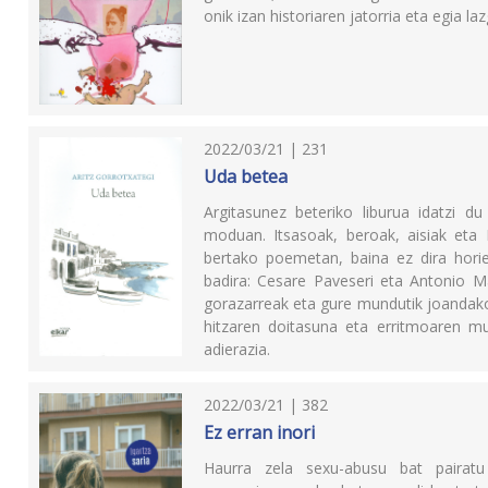
onik izan historiaren jatorria eta egia la
2022/03/21 | 231
Uda betea
Argitasunez beteriko liburua idatzi du
moduan. Itsasoak, beroak, aisiak eta
bertako poemetan, baina ez dira hori
badira: Cesare Paveseri eta Antonio Ma
gorazarreak eta gure mundutik joandako
hitzaren doitasuna eta erritmoaren m
adierazia.
2022/03/21 | 382
Ez erran inori
Haurra zela sexu-abusu bat pairatu