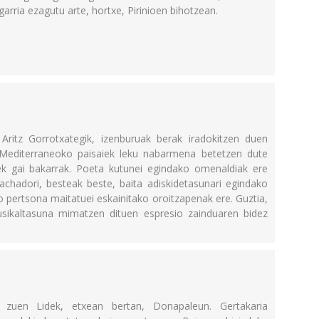
zgarria ezagutu arte, hortxe, Pirinioen bihotzean.
 Aritz Gorrotxategik, izenburuak berak iradokitzen duen
 Mediterraneoko paisaiek leku nabarmena betetzen dute
ek gai bakarrak. Poeta kutunei egindako omenaldiak ere
chadori, besteak beste, baita adiskidetasunari egindako
 pertsona maitatuei eskainitako oroitzapenak ere. Guztia,
usikaltasuna mimatzen dituen espresio zainduaren bidez
 zuen Lidek, etxean bertan, Donapaleun. Gertakaria