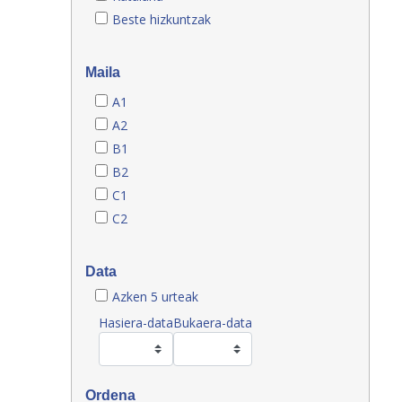
Beste hizkuntzak
Maila
A1
A2
B1
B2
C1
C2
Data
Azken 5 urteak
Hasiera-data
Bukaera-data
Ordena