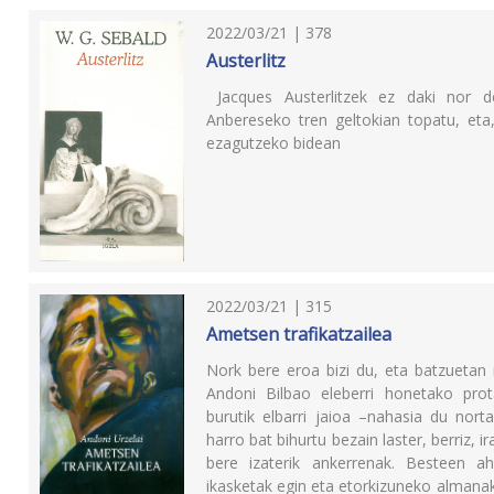
2022/03/21 | 378
Austerlitz
Jacques Austerlitzek ez daki nor den
Anbereseko tren geltokian topatu, eta,
ezagutzeko bidean
2022/03/21 | 315
Ametsen trafikatzailea
Nork bere eroa bizi du, eta batzuetan
Andoni Bilbao eleberri honetako prot
burutik elbarri jaioa –nahasia du norta
harro bat bihurtu bezain laster, berriz
bere izaterik ankerrenak. Besteen a
ikasketak egin eta etorkizuneko almanak