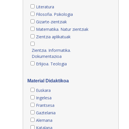
Literatura
Filosofia. Psikologia
Gizarte-zientziak
Matematika. Natur zientziak
Zientzia aplikatuak
Zientzia. Informatika.
Dokumentazioa
Erlijioa. Teologia
Material Didaktikoa
Euskara
Ingelesa
Frantsesa
Gaztelania
Alemana
Katalana