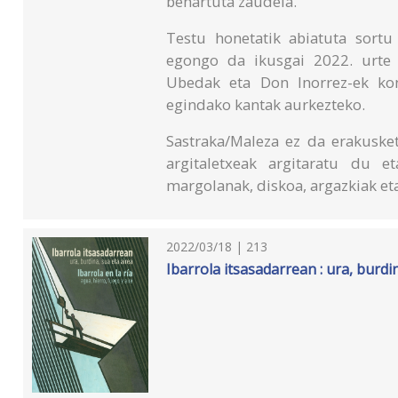
behartuta zaudela.
Testu honetatik abiatuta sortu
egongo da ikusgai 2022. urte 
Ubedak eta Don Inorrez-ek kon
egindako kantak aurkezteko.
Sastraka/Maleza ez da erakusket
argitaletxeak argitaratu du e
margolanak, diskoa, argazkiak eta
2022/03/18 | 213
Ibarrola itsasadarrean : ura, burdi