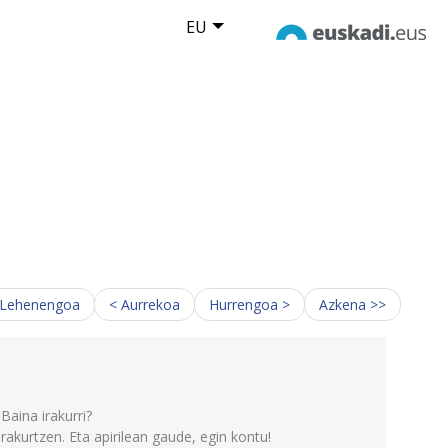
EU
 Lehenengoa
< Aurrekoa
Hurrengoa >
Azkena >>
Baina irakurri?
irakurtzen. Eta apirilean gaude, egin kontu!