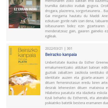
memoriaren zoko batean erdi baztertua
trumilka datozkio irudiak gogora. Oroi
drogara, plazerera, sorgortasunera… Bain
Gai mingarria hautatu du Maddi Ane 
ezkutuan gorde nahi izan dena, tabuaren
isiltasunaren bidez ezin gizartearen 
menderatzeaz gain, gaiaren gaineko ez
egileak.
2022/03/21 | 301
Beirazko kanpaia
Unibertsitate ikaslea da Esther Green
emakumeentzako aldizkari batean edit
guztiak zabaltzen zaizkiola sentituko 
identitate auzien eta gizarte-arauen z
dituen femeninotasun eredu biren arte
desirak lehenesten dituen matxinoa 
Hilabetea pasatuta eta idazketa eskola
itzuli beharko du Estherrek, eta aterab
psikiatriko batetik bestera eramanen du