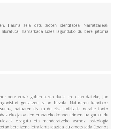
. Haurra zela ostu zioten identitatea. Narratzaileak
 liluratuta, hamarkada luzez lagunduko du bere jatorria
 nor bere eroak gobernatzen duela ere esan daiteke, Jon
agonistari gertatzen zaion bezala. Naturaren kapritxoz
suna–, patuaren tirania du etsai txikitatik; nerabe tonto
, irabazteko jaioa den erabateko konbentzimendua garatu du
huleziak ezagutu eta menderatzeko asmoz, psikologia
etan bere izena letra larriz idaztea du amets jada Etxanoz