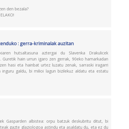
tzen den bezala?
ELAKO!
 kenduko : gerra-kriminalak auzitan
iaren hutsaltasuna aztergai du Slavenka Drakulicek
n. Guretik hain urrun igaro zen gerrak, 90eko hamarkadan
tzen hasi eta hainbat urtez luzatu zenak, sarraski iragarri
 inguru galdu, bi milioi lagun bizilekuz aldatu eta estatu
ek Gasparden albistea: orpu batzuk deskubritu ditut, bi
steak gazte glaziologoa astindu eta asaldatu du, eta ez du