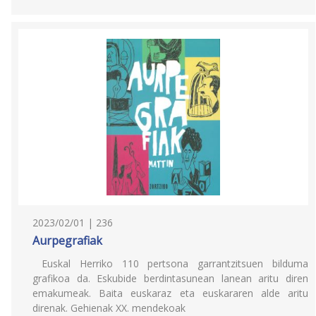
2023/02/01 | 236
Aurpegrafiak
Euskal Herriko 110 pertsona garrantzitsuen bilduma
grafikoa da. Eskubide berdintasunean lanean aritu diren
emakumeak. Baita euskaraz eta euskararen alde aritu
direnak. Gehienak XX. mendekoak