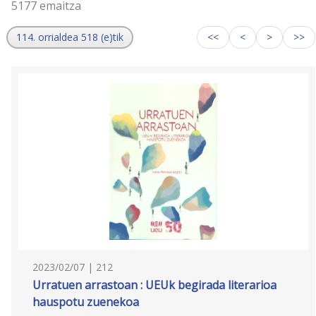
5177 emaitza
114. orrialdea 518 (e)tik
<<
<
>
>>
2023/02/07 | 212
Urratuen arrastoan : UEUk begirada literarioa
hauspotu zuenekoa