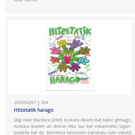
2023/02/07 | 304
Hitzetatik harago
Jalgi Hadi Mundura (JHM) euskara-elkarte bat baino gehiago,
euskara ikasten ari direnei leku ziur bat eskaintzeko lagun-
koadrila bat da. Barnekoa besteekin partekatu nahi izatetik