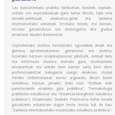
Lau ikasturteetako praktika klinikoetan, ikasleek ospitale-
unitate oso espezializatuak igaro behar dituzte, hala nola
larrialdi-zerbitzuak, ebakuntza-gelak eta zainketa
intentsiboetako unitateak. Errotazio horiek, era berean,
erronka garrantzitsua eta interesgarria dira gradua
amaitzear dauden ikasleentzat.
Ospitaleetako zerbitzu berezietako egonaldiak ahalik eta
gehiena aprobetxatzearen garrantziaz eta zerbitzu
horietako batzuen konplexutasunaz jabeturik, zenbait datu
eta informazio idaztera animatu gara, etorkizuneko
erizainentzat eta unitate berri batean sartu berri diren
profesionalentzat baliagarria izango delakoan. Euskal
Herriko Unibertsitateak aurrez argitaratu dituen beste
eskuliburu batzuei jarraikiz (hala nola “Botikak bide
parenteraletik emateko gida praktikoa”, “Farmakologia
praktikoko eskuliburua” eta “Erizaintza kirurgikoko eskuliburu
praktikoa”), Erizaintzako Graduko Practicuma behar bezala
gauzatzeko eskaintzen dugun beste tresna bat da hau:
“Zainketa intentsiboetako erizaintzako eskuliburu praktikoa”.