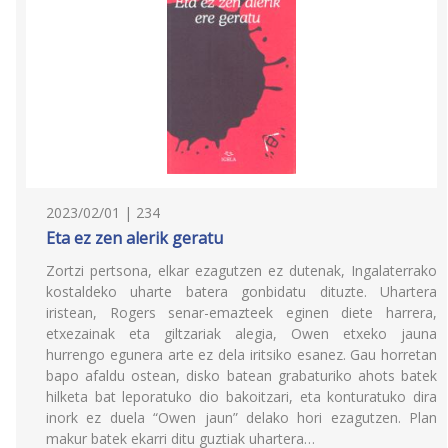
2023/02/01 | 234
Eta ez zen alerik geratu
Zortzi pertsona, elkar ezagutzen ez dutenak, Ingalaterrako
kostaldeko uharte batera gonbidatu dituzte. Uhartera
iristean, Rogers senar-emazteek eginen diete harrera,
etxezainak eta giltzariak alegia, Owen etxeko jauna
hurrengo egunera arte ez dela iritsiko esanez. Gau horretan
bapo afaldu ostean, disko batean grabaturiko ahots batek
hilketa bat leporatuko dio bakoitzari, eta konturatuko dira
inork ez duela “Owen jaun” delako hori ezagutzen. Plan
makur batek ekarri ditu guztiak uhartera…