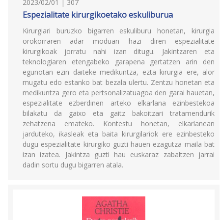
2023/02/01 | 307
Espezialitate kirurgikoetako eskuliburua
Kirurgiari buruzko bigarren eskuliburu honetan, kirurgia
orokorraren adar moduan hazi diren espezialitate
kirurgikoak jorratu nahi izan ditugu. Jakintzaren eta
teknologiaren etengabeko garapena gertatzen arin den
egunotan ezin daiteke medikuntza, ezta kirurgia ere, alor
mugatu edo estanko bat bezala ulertu. Zentzu honetan eta
medikuntza gero eta pertsonalizatuagoa den garai hauetan,
espezialitate ezberdinen arteko elkarlana ezinbestekoa
bilakatu da gaixo eta gaitz bakoitzari tratamendurik
zehatzena emateko. Kontestu honetan, elkarlanean
jarduteko, ikasleak eta baita kirurgilariok ere ezinbesteko
dugu espezialitate kirurgiko guzti hauen ezagutza maila bat
izan izatea. Jakintza guzti hau euskaraz zabaltzen jarrai
dadin sortu dugu bigarren atala.