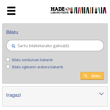
Eduki nagusira joan
Eskuratu berriak - Liburutegia
Bilatu
Bilatu izenburuan bakarrik
Bilatu egilearen arabera bakarrik
Bilatu
Iragazi