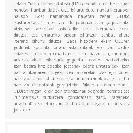
Udako Euskal Unibertsitateak (UEU) mende erdia bete duen
honetan hainbat idazlek UEU bihurtu dute mundu literarioen
hauspo. Bost hamarkada hauetan zehar UEUko
ikastaroetan, ekimenetan edo jardunaldietan gorpuzturiko
bizipenen arrastoan askotariko testu literarioak sortu
dituzte, eta urraturiko bideen oihartzun zenbait ahots
literario bihurtu dituzte. Baita hizpidera ekarri UEUren
jardunak sorturiko urratu askotarikoak ere. Izan badira
saiakera literarioen oihartzunak testu batzuetan, memoria
ariketak akuilu bihurturik gogoeta literarioa harilkatzeko.
Izan badira hitz poetiko jostariak edota urratzaileak. Izan
badira fikzioaren mugekin zein aukerekin jolas egin duten
narrazioak, bai kutsu errealistadun narrazioak osatzeko, bai
narrazio distopikoak gorpuzteko. Bilduma literario honek
UEUren iragan, orain zein etorkizunari begirada literarioz eta
irudimentsuz hurbiltzera gonbidatzen gaitu, iraganeko
arrastoak zein etorkizuneko balizkoak begirada sortzailez
janzteko.