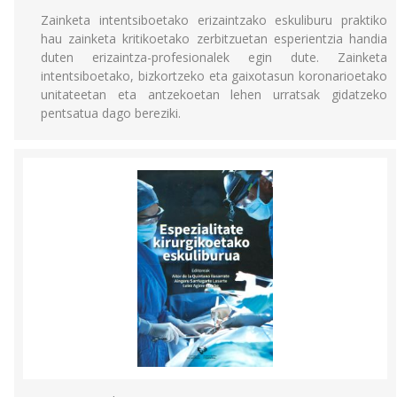
Zainketa intentsiboetako erizaintzako eskuliburu praktiko
hau zainketa kritikoetako zerbitzuetan esperientzia handia
duten erizaintza-profesionalek egin dute. Zainketa
intentsiboetako, bizkortzeko eta gaixotasun koronarioetako
unitateetan eta antzekoetan lehen urratsak gidatzeko
pentsatua dago bereziki.