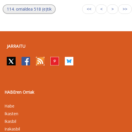
114. orrialdea 518 (e)tik
<<
<
>
>>
JARRAITU
HABEren Orriak
Habe
Ikasten
Ikasbil
Irakasbil