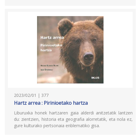
2023/02/01 | 377
Hartz arrea : Pirinioetako hartza
Liburuxka honek hartzaren gaia alderdi anitzetatik lantzen
du: zientzien, historia eta geografia alorretatik, eta nola ez,
gure kulturako pertsonaia enblematiko gisa.