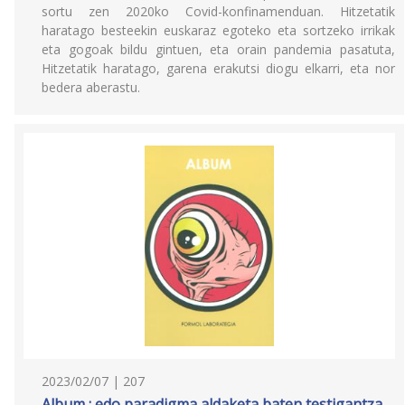
sortu zen 2020ko Covid-konfinamenduan. Hitzetatik
haratago besteekin euskaraz egoteko eta sortzeko irrikak
eta gogoak bildu gintuen, eta orain pandemia pasatuta,
Hitzetatik haratago, garena erakutsi diogu elkarri, eta nor
bedera aberastu.
2023/02/07 | 207
Album : edo paradigma aldaketa baten testigantza