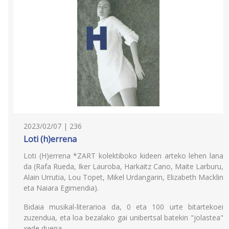
2023/02/07 | 236
Loti (h)errena
Loti (H)errena *ZART kolektiboko kideen arteko lehen lana
da (Rafa Rueda, Iker Lauroba, Harkaitz Cano, Maite Larburu,
Alain Urrutia, Lou Topet, Mikel Urdangarin, Elizabeth Macklin
eta Naiara Egimendia).
Bidaia musikal-literarioa da, 0 eta 100 urte bitartekoei
zuzendua, eta loa bezalako gai unibertsal batekin "jolastea"
xede duena.