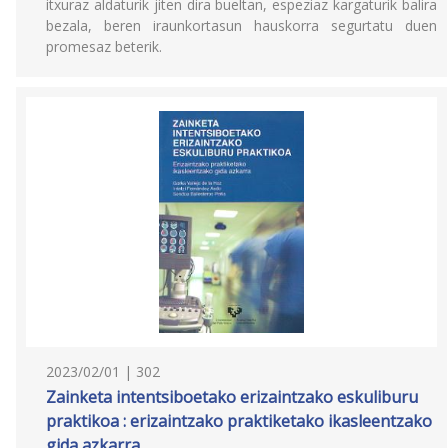
itxuraz aldaturik jiten dira bueltan, espeziaz kargaturik balira
bezala, beren iraunkortasun hauskorra segurtatu duen
promesaz beterik.
2023/02/01 | 302
Zainketa intentsiboetako erizaintzako eskuliburu
praktikoa : erizaintzako praktiketako ikasleentzako
gida azkarra