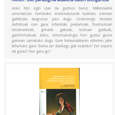
Asko hitz egin izan da gazteoi buruz. Millennialok
oinordetzan hartutako erantzukizunak kudeatu ezinean
gabiltzala diagnosia jaso dugu. Ondorengo hitzekin
definituak izan gara: infantilak, prekarioak, frustrazioari
intoleranteak, grinarik gabeak, bizitzan galduak,
gainformatuak. Ados, sintomatologia hori guztia geure
gainean zamatuko dugu. Gure belaunaldiaren etiketen jabe
bihurtuko gara. Baina zer daukagu guk esateko? Zer espero
da gutaz? Nor gara gu?