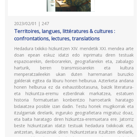
2023/02/01 | 247
Territoires, langues, littératures & cultures :
confrontations, lectures, translations
Hedadura txikiko hizkuntzen XIV. mendetik XXI. mendea arte
doan epean eskuz idatzi edo inprimatu diren testuak
espazioarekin, denborarekin, geografiarekin eta, zabalago
harturik, beren transmisioarekin eta kultura
menperatzaileekin ukan duten harremanari buruzko
galderak egitea da liburu honen helburua. Azterketa andana
honen helburua ez da exhaustibotasuna, baizik literatura-
eta hizkuntza-eremu ezberdinak markatzea, estatuen
historia formatuetan konbentzio harroetarik haratago
bidaiatzea posible izan dadin. Testu horiek mugikorrak eta
itzulgarriak direlarik, inguruko geografietara migratuz doaz,
eta baita haratago diren hizkuntza-eremuetara ere. Jatorriz
beste hizkuntzatan idatzi testuak hedadura txikikoak eta,
anitzetan, ikusiezinak diren hizkuntzetara itzultzen direlarik,