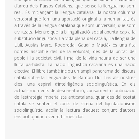
d’arreu dels Països Catalans, que sense la llengua no som
res... És mitjançant la llengua catalana –la nostra columna
vertebral que fem una aportació original a la humanitat, és
a través de la llengua catalana que som universals, que som
civilitzats. Mentre que la bilingüització social apunta cap a la
substitució lingüística. La vida plena del català, -la llengua de
Llull, Ausiàs Marc, Rodoreda, Gaudí o Macià- és una fita
només assolible des de la voluntat, des de la unitat del
poble i la societat civil, i mai de la vida hauria de ser una
lluita partidista. La nació lingüística catalana és una nació
electiva. El llibre també inclou un ampli panorama del discurs
català sobre la llengua des de Ramon Llull fins als nostres
dies, una espiral d’intel•ligència sociolingüística. En els
actuals moments de desorientació, cansament i continuació
de l’estratègia imperialista anticatalana, quan des del costat
català se senten el cants de sirena del liquidacionisme
sociolingüístic, acollir la lectura d’aquest conjunt d’autors
ens pot ajudar a veure-hi més clar.