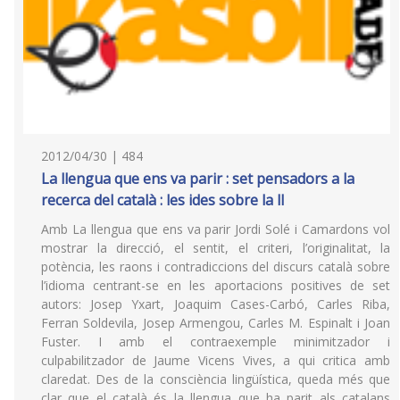
2012/04/30 | 484
La llengua que ens va parir : set pensadors a la
recerca del català : les ides sobre la ll
Amb La llengua que ens va parir Jordi Solé i Camardons vol
mostrar la direcció, el sentit, el criteri, l’originalitat, la
potència, les raons i contradiccions del discurs català sobre
l’idioma centrant-se en les aportacions positives de set
autors: Josep Yxart, Joaquim Cases-Carbó, Carles Riba,
Ferran Soldevila, Josep Armengou, Carles M. Espinalt i Joan
Fuster. I amb el contraexemple minimitzador i
culpabilitzador de Jaume Vicens Vives, a qui critica amb
claredat. Des de la consciència lingüística, queda més que
clar que el català és la llengua que ha parit als catalans