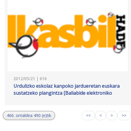
2012/05/21 | 616
Urdulizko eskolaz kanpoko jardueretan euskara
sustatzeko plangintza [Baliabide elektroniko
466. orrialdea 490 (e)tik
<<
<
>
>>