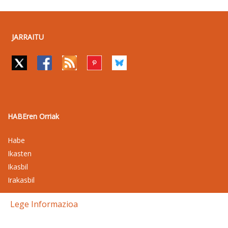
JARRAITU
HABEren Orriak
Habe
Ikasten
Ikasbil
Irakasbil
Lege Informazioa