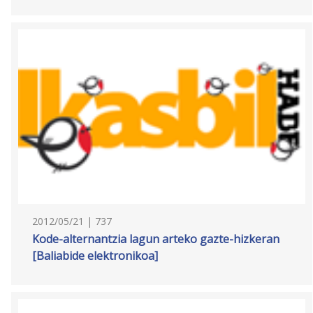
2012/05/21 | 737
Kode-alternantzia lagun arteko gazte-hizkeran
[Baliabide elektronikoa]