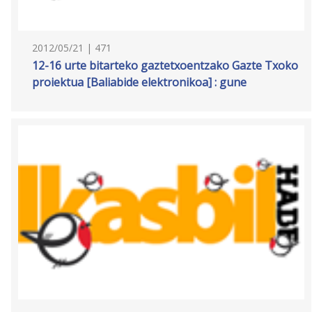
2012/05/21 | 471
12-16 urte bitarteko gaztetxoentzako Gazte Txoko
proiektua [Baliabide elektronikoa] : gune