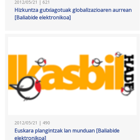
2012/05/21 | 621
Hizkuntza gutxiagotuak globalizazioaren aurrean
[Baliabide elektronikoa]
2012/05/21 | 490
Euskara plangintzak lan munduan [Baliabide
elektronikoa]