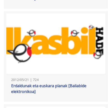
2012/05/21 | 724
Erdaldunak eta euskara planak [Baliabide
elektronikoa]