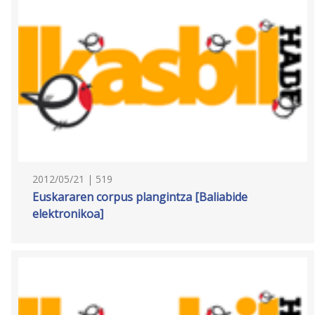
2012/05/21 | 519
Euskararen corpus plangintza [Baliabide
elektronikoa]