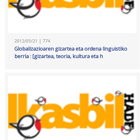
2012/05/21 | 774
Globalizazioaren gizartea eta ordena linguistiko
berria : [gizartea, teoria, kultura eta h