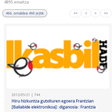
4895 emaitza
466. orrialdea 490 (e)tik
<<
<
>
>>
2012/05/21 | 744
Hiru hizkuntza gutxituren egoera Frantzian
[Baliabide elektronikoa] : diganosia : Frantzia