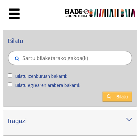
Eduki nagusira joan
Eskuratu berriak - Liburutegia
Bilatu
Bilatu izenburuan bakarrik
Bilatu egilearen arabera bakarrik
Bilatu
Iragazi