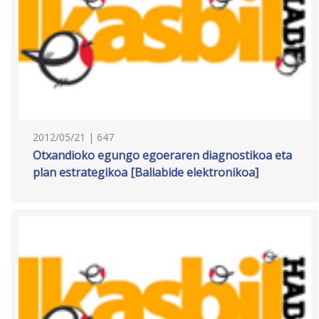
2012/05/21 | 647
Otxandioko egungo egoeraren diagnostikoa eta
plan estrategikoa [Baliabide elektronikoa]