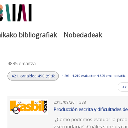
ikako bibliografiak
Nobedadeak
a
4895 emaitza
421. orrialdea 490 (e)tik
4.201 - 4.210 erakusten 4.895 emaitzetatik.
<<
2013/09/26 | 388
Producción escrita y dificultades d
¿Cómo podemos evaluar la produ
y secundaria? ¿Cuáles son sus ca