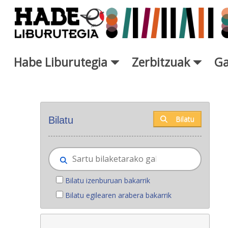
Eduki nagusira joan
Habe Liburutegia
Zerbitzuak
Ga
Eskuratu berriak - Liburutegi
Bilatu
Bilatu
Bilatu izenburuan bakarrik
Bilatu egilearen arabera bakarrik