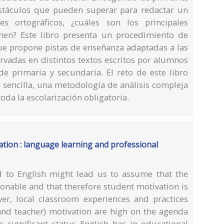
bstáculos que pueden superar para redactar un
 ortográficos, ¿cuáles son los principales
nen? Este libro presenta un procedimiento de
que propone pistas de enseñanza adaptadas a las
ervadas en distintos textos escritos por alumnos
de primaria y secundaria. El reto de este libro
 sencilla, una metodología de análisis compleja
toda la escolarización obligatoria.
ation : language learning and professional
 to English might lead us to assume that the
ionable and that therefore student motivation is
ver, local classroom experiences and practices
(and teacher) motivation are high on the agenda
e significant status English has in educational