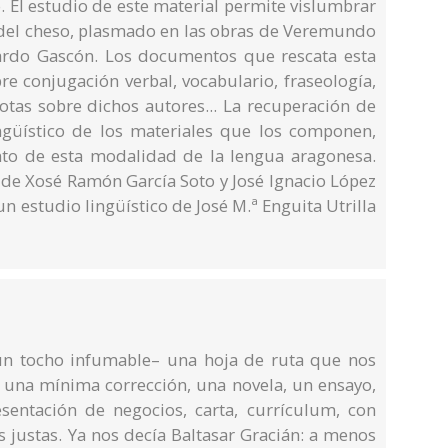
o. El estudio de este material permite vislumbrar
io del cheso, plasmado en las obras de Veremundo
rdo Gascón. Los documentos que rescata esta
e conjugación verbal, vocabulario, fraseología,
notas sobre dichos autores... La recuperación de
ngüístico de los materiales que los componen,
nto de esta modalidad de la lengua aragonesa.
 de Xosé Ramón García Soto y José Ignacio López
 estudio lingüístico de José M.ª Enguita Utrilla
un tocho infumable– una hoja de ruta que nos
 una mínima corrección, una novela, un ensayo,
sentación de negocios, carta, currículum, con
as justas. Ya nos decía Baltasar Gracián: a menos