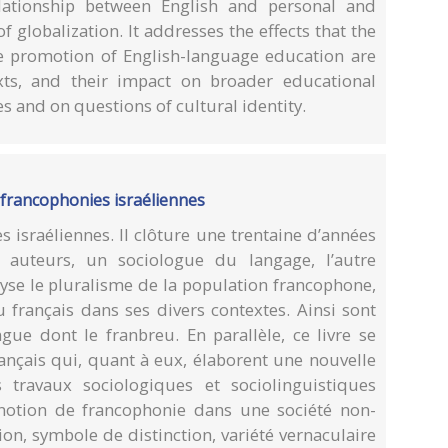
lationship between English and personal and
 globalization. It addresses the effects that the
e promotion of English-language education are
xts, and their impact on broader educational
s and on questions of cultural identity.
s francophonies israéliennes
s israéliennes. Il clôture une trentaine d’années
auteurs, un sociologue du langage, l’autre
alyse le pluralisme de la population francophone,
u français dans ses divers contextes. Ainsi sont
ngue dont le franbreu. En parallèle, ce livre se
ançais qui, quant à eux, élaborent une nouvelle
s travaux sociologiques et sociolinguistiques
a notion de francophonie dans une société non-
n, symbole de distinction, variété vernaculaire