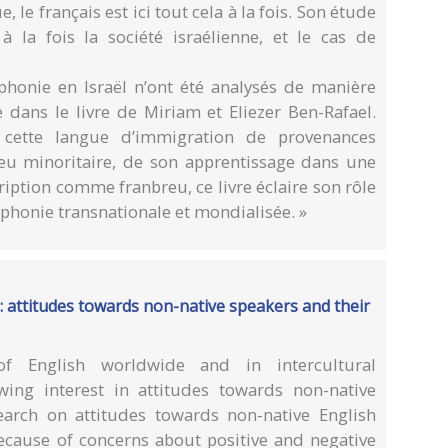
 le français est ici tout cela à la fois. Son étude
 la fois la société israélienne, et le cas de
ophonie en Israël n’ont été analysés de manière
 dans le livre de Miriam et Eliezer Ben-Rafael.
de cette langue d’immigration de provenances
ieu minoritaire, de son apprentissage dans une
ription comme franbreu, ce livre éclaire son rôle
phonie transnationale et mondialisée. »
 : attitudes towards non-native speakers and their
 English worldwide and in intercultural
ing interest in attitudes towards non-native
earch on attitudes towards non-native English
because of concerns about positive and negative