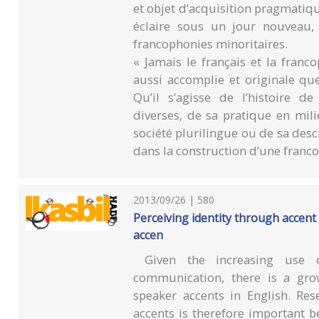
et objet d’acquisition pragmatique,
éclaire sous un jour nouveau, à
francophonies minoritaires.
« Jamais le français et la franc
aussi accomplie et originale que
Qu’il s’agisse de l’histoire 
diverses, de sa pratique en mil
société plurilingue ou de sa desc
dans la construction d’une franco
2013/09/26 | 580
Perceiving identity through accent
accen
Given the increasing use of
communication, there is a grow
speaker accents in English. Res
accents is therefore important 