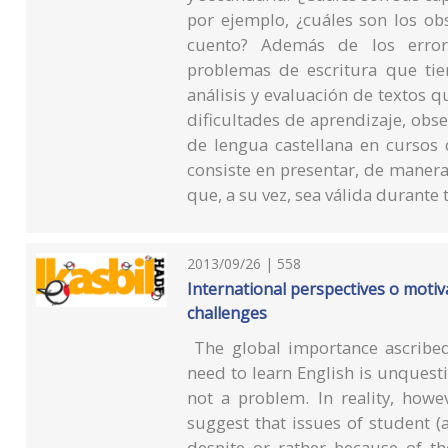
por ejemplo, ¿cuáles son los o
cuento? Además de los errores
problemas de escritura que tie
análisis y evaluación de textos 
dificultades de aprendizaje, obs
de lengua castellana en cursos 
consiste en presentar, de manera
que, a su vez, sea válida durante 
2013/09/26 | 558
International perspectives o motiv
challenges
The global importance ascribed
need to learn English is unquest
not a problem. In reality, howe
suggest that issues of student 
despite or rather because of th