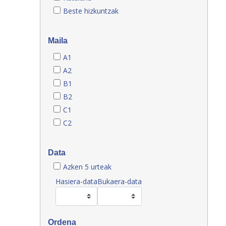
Beste hizkuntzak
Maila
A1
A2
B1
B2
C1
C2
Data
Azken 5 urteak
Hasiera-data
Bukaera-data
Ordena