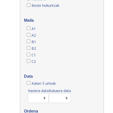
Beste hizkuntzak
Maila
A1
A2
B1
B2
C1
C2
Data
Azken 5 urteak
Hasiera-data
Bukaera-data
Ordena