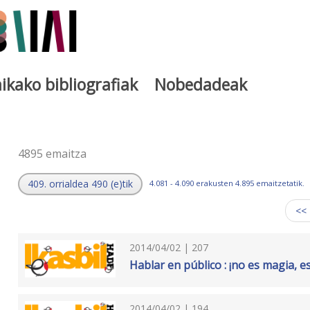
ikako bibliografiak
Nobedadeak
a
4895 emaitza
409. orrialdea 490 (e)tik
4.081 - 4.090 erakusten 4.895 emaitzetatik.
<<
2014/04/02 | 207
Hablar en público : ¡no es magia, e
2014/04/02 | 194