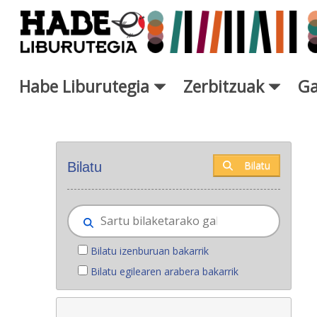
Eduki nagusira joan
Habe Liburutegia
Zerbitzuak
Ga
Eskuratu berriak - Liburutegi
Bilatu
Bilatu
Bilatu izenburuan bakarrik
Bilatu egilearen arabera bakarrik