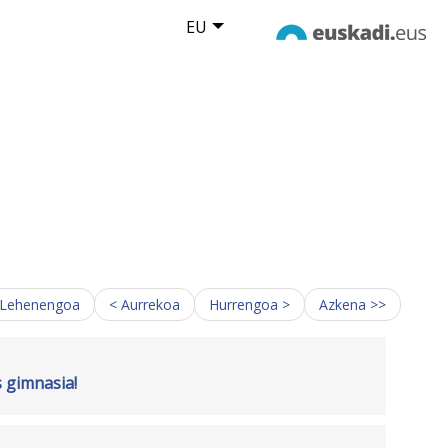
EU
 Lehenengoa
< Aurrekoa
Hurrengoa >
Azkena >>
s gimnasia!