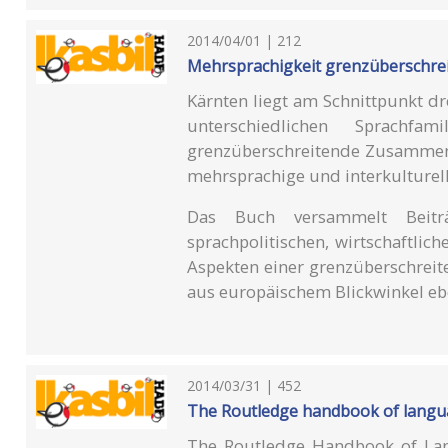
2014/04/01 | 212
Mehrsprachigkeit grenzüberschrei
Kärnten liegt am Schnittpunkt d
unterschiedlichen Sprachf
grenzüberschreitende Zusammen
mehrsprachige und interkulturel
Das Buch versammelt Beiträ
sprachpolitischen, wirtschaftlic
Aspekten einer grenzüberschreit
aus europäischem Blickwinkel eb
2014/03/31 | 452
The Routledge handbook of langu
The Routledge Handbook of Lan