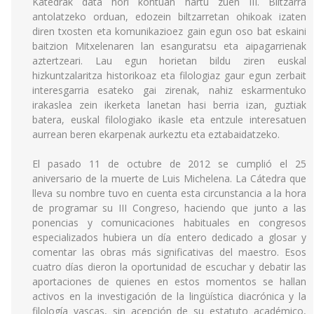
Katedrak data hori kontuan hartu zuen III. Biltzarra
antolatzeko orduan, edozein biltzarretan ohikoak izaten
diren txosten eta komunikazioez gain egun oso bat eskaini
baitzion Mitxelenaren lan esanguratsu eta aipagarrienak
aztertzeari. Lau egun horietan bildu ziren euskal
hizkuntzalaritza historikoaz eta filologiaz gaur egun zerbait
interesgarria esateko gai zirenak, nahiz eskarmentuko
irakaslea zein ikerketa lanetan hasi berria izan, guztiak
batera, euskal filologiako ikasle eta entzule interesatuen
aurrean beren ekarpenak aurkeztu eta eztabaidatzeko.
El pasado 11 de octubre de 2012 se cumplió el 25
aniversario de la muerte de Luis Michelena. La Cátedra que
lleva su nombre tuvo en cuenta esta circunstancia a la hora
de programar su III Congreso, haciendo que junto a las
ponencias y comunicaciones habituales en congresos
especializados hubiera un día entero dedicado a glosar y
comentar las obras más significativas del maestro. Esos
cuatro días dieron la oportunidad de escuchar y debatir las
aportaciones de quienes en estos momentos se hallan
activos en la investigación de la lingüística diacrónica y la
filología vascas, sin acepción de su estatuto académico,