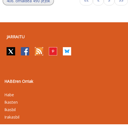
406. orrialdea 490 (e)tik
<<
<
>
>>
JARRAITU
HABEren Orriak
Habe
Ikasten
Ikasbil
Irakasbil