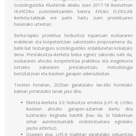
Soziolinguistika Klusterrak abiatu zuen 2017-18 ikasturtean
HUHEZIko zuzendaritzarekin batera. EHUko ELEBILAB
ikerketa-taldeak ere parte hartu zuen proiektuaren
hasierako urteetan.
Berba-lapiko proiektua hezkuntza esparruan euskararen
erabileran eta konpetentzian sakontzeko proposamena da,
batik bat testuinguru soziolinguistiko erdaldunetan kokatuko
dena. Prestakuntza-ikerketa bidea eginez sakondu nahi da,
euskararen ahozko konpetentzia praktikoa eta eraginkorra
lortzeko irakasleen prestakuntzan, metodologia
berriztatzean eta ikasleen garapen adierazleetan.
Txosten honetan, 2025an garatutako lan-ildo horietako
batean jorratutako lanak jaso dira:
Ekintza-ikerketa 3.0: hizkuntza errutina (LH1-4) LH3ko
ikasleen ahozko garapen-aztarnak ikertu dira
luzetarako begirada batetik (hau da, bi hilabetean
zehar aurretestuetatik ondotestuetara egindako
jauzia aztertuz).
Osagarri gisa, LH5-6 mailetan garatutako sekuentzia