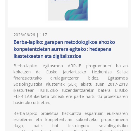
2026/06/26 | 117
Berba-lapiko: garapen metodologikoa ahozko
konpetentzietan aurrera egiteko : hedapena
ikastetxeetan eta digitalizazioa
Berba-lapiko egitasmoa ARRUE programaren baitan
kokatzen da Eusko Jaurlaritzako Hezkuntza Sailak
finantziatutako dirulaguntzaren bidez. Egitasmoa
Soziolinguistika Klusterrak (SLK) abiatu zuen 2017-2018
ikasturtean HUHEZIko zuzendaritzarekin batera. EHUko
ELEBILAB ikerketa-taldeak ere parte hartu du proiektuaren
hasierako urteetan.
Berba-lapiko proiektua hezkuntza esparruan euskararen
erabileran eta konpetentzian sakontzeko proposamena
dugu, batik bat testuinguru soziolinguistiko