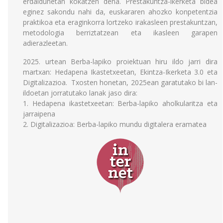
erdaldunetan kokatzen dena. Prestakuntza-ikerketa bidea
eginez sakondu nahi da, euskararen ahozko konpetentzia
praktikoa eta eraginkorra lortzeko irakasleen prestakuntzan,
metodologia berriztatzean eta ikasleen garapen
adierazleetan.
2025. urtean Berba-lapiko proiektuan hiru ildo jarri dira
martxan: Hedapena Ikastetxeetan, Ekintza-Ikerketa 3.0 eta
Digitalizazioa. Txosten honetan, 2025ean garatutako bi lan-
ildoetan jorratutako lanak jaso dira:
1. Hedapena ikastetxeetan: Berba-lapiko aholkularitza eta
jarraipena
2. Digitalizazioa: Berba-lapiko mundu digitalera eramatea