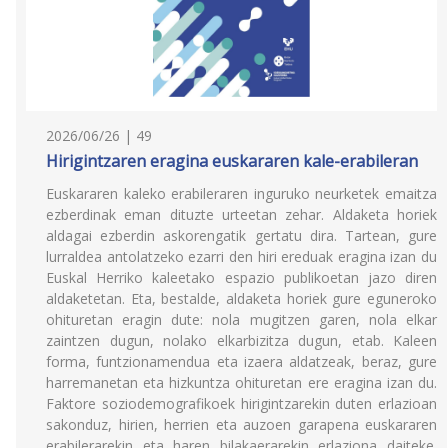
2026/06/26 | 49
Hirigintzaren eragina euskararen kale-erabileran
Euskararen kaleko erabileraren inguruko neurketek emaitza
ezberdinak eman dituzte urteetan zehar. Aldaketa horiek
aldagai ezberdin askorengatik gertatu dira. Tartean, gure
lurraldea antolatzeko ezarri den hiri ereduak eragina izan du
Euskal Herriko kaleetako espazio publikoetan jazo diren
aldaketetan. Eta, bestalde, aldaketa horiek gure eguneroko
ohituretan eragin dute: nola mugitzen garen, nola elkar
zaintzen dugun, nolako elkarbizitza dugun, etab. Kaleen
forma, funtzionamendua eta izaera aldatzeak, beraz, gure
harremanetan eta hizkuntza ohituretan ere eragina izan du.
Faktore soziodemografikoek hirigintzarekin duten erlazioan
sakonduz, hirien, herrien eta auzoen garapena euskararen
erabilerarekin eta haren bilakaerarekin erlaziona daiteke.