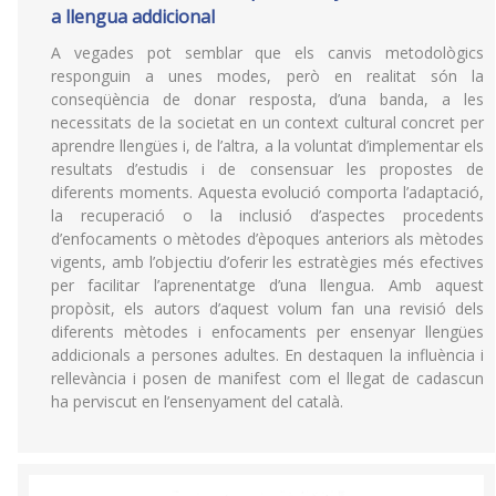
a llengua addicional
A vegades pot semblar que els canvis metodològics
responguin a unes modes, però en realitat són la
conseqüència de donar resposta, d’una banda, a les
necessitats de la societat en un context cultural concret per
aprendre llengües i, de l’altra, a la voluntat d’implementar els
resultats d’estudis i de consensuar les propostes de
diferents moments. Aquesta evolució comporta l’adaptació,
la recuperació o la inclusió d’aspectes procedents
d’enfocaments o mètodes d’èpoques anteriors als mètodes
vigents, amb l’objectiu d’oferir les estratègies més efectives
per facilitar l’aprenentatge d’una llengua. Amb aquest
propòsit, els autors d’aquest volum fan una revisió dels
diferents mètodes i enfocaments per ensenyar llengües
addicionals a persones adultes. En destaquen la influència i
rellevància i posen de manifest com el llegat de cadascun
ha perviscut en l’ensenyament del català.