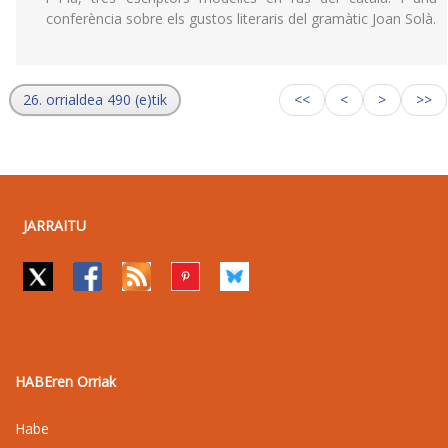
conferència sobre els gustos literaris del gramàtic Joan Solà.
26. orrialdea 490 (e)tik
<<
<
>
>>
JARRAITU
HABEren Orriak
Habe