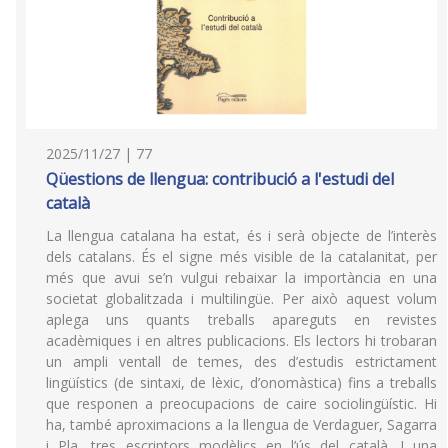
2025/11/27 | 77
Qüestions de llengua: contribució a l'estudi del
català
La llengua catalana ha estat, és i serà objecte de l’interès
dels catalans. És el signe més visible de la catalanitat, per
més que avui se’n vulgui rebaixar la importància en una
societat globalitzada i multilingüe. Per això aquest volum
aplega uns quants treballs apareguts en revistes
acadèmiques i en altres publicacions. Els lectors hi trobaran
un ampli ventall de temes, des d’estudis estrictament
lingüístics (de sintaxi, de lèxic, d’onomàstica) fins a treballs
que responen a preocupacions de caire sociolingüístic. Hi
ha, també aproximacions a la llengua de Verdaguer, Sagarra
i Pla, tres escriptors modèlics en l’ús del català. I una