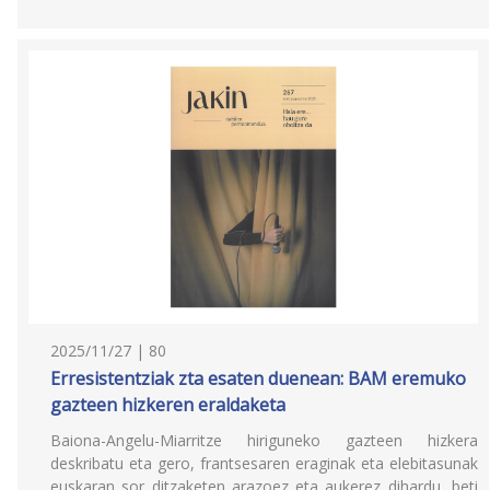
2025/11/27 | 80
Erresistentziak zta esaten duenean: BAM eremuko
gazteen hizkeren eraldaketa
Baiona-Angelu-Miarritze hiriguneko gazteen hizkera
deskribatu eta gero, frantsesaren eraginak eta elebitasunak
euskaran sor ditzaketen arazoez eta aukerez dihardu, beti