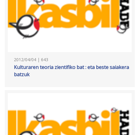
2012/04/04 | 643
Kulturaren teoria zientifiko bat : eta beste saiakera
batzuk