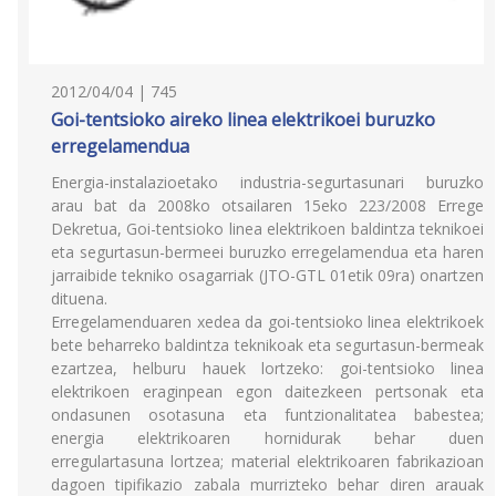
2012/04/04 | 745
Goi-tentsioko aireko linea elektrikoei buruzko
erregelamendua
Energia-instalazioetako industria-segurtasunari buruzko
arau bat da 2008ko otsailaren 15eko 223/2008 Errege
Dekretua, Goi-tentsioko linea elektrikoen baldintza teknikoei
eta segurtasun-bermeei buruzko erregelamendua eta haren
jarraibide tekniko osagarriak (JTO-GTL 01etik 09ra) onartzen
dituena.
Erregelamenduaren xedea da goi-tentsioko linea elektrikoek
bete beharreko baldintza teknikoak eta segurtasun-bermeak
ezartzea, helburu hauek lortzeko: goi-tentsioko linea
elektrikoen eraginpean egon daitezkeen pertsonak eta
ondasunen osotasuna eta funtzionalitatea babestea;
energia elektrikoaren hornidurak behar duen
erregulartasuna lortzea; material elektrikoaren fabrikazioan
dagoen tipifikazio zabala murrizteko behar diren arauak