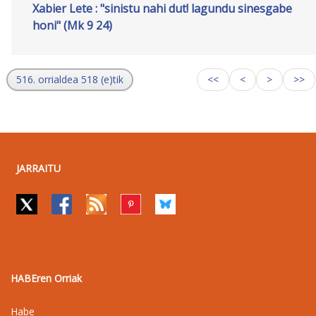
Xabier Lete : "sinistu nahi dut! lagundu sinesgabe
honi" (Mk 9 24)
516. orrialdea 518 (e)tik
<<
<
>
>>
JARRAITU
HABEren Orriak
Habe