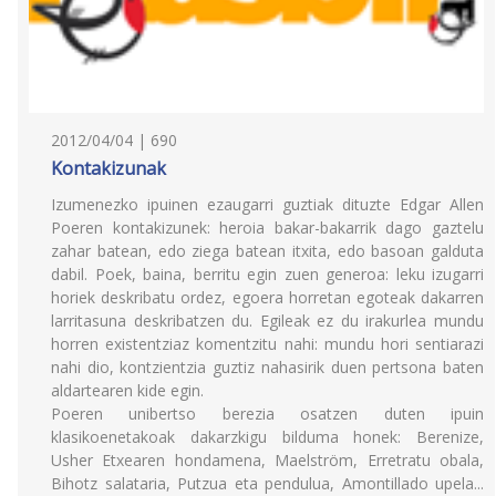
2012/04/04 | 690
Kontakizunak
Izumenezko ipuinen ezaugarri guztiak dituzte Edgar Allen
Poeren kontakizunek: heroia bakar-bakarrik dago gaztelu
zahar batean, edo ziega batean itxita, edo basoan galduta
dabil. Poek, baina, berritu egin zuen generoa: leku izugarri
horiek deskribatu ordez, egoera horretan egoteak dakarren
larritasuna deskribatzen du. Egileak ez du irakurlea mundu
horren existentziaz komentzitu nahi: mundu hori sentiarazi
nahi dio, kontzientzia guztiz nahasirik duen pertsona baten
aldartearen kide egin.
Poeren unibertso berezia osatzen duten ipuin
klasikoenetakoak dakarzkigu bilduma honek: Berenize,
Usher Etxearen hondamena, Maelström, Erretratu obala,
Bihotz salataria, Putzua eta pendulua, Amontillado upela...