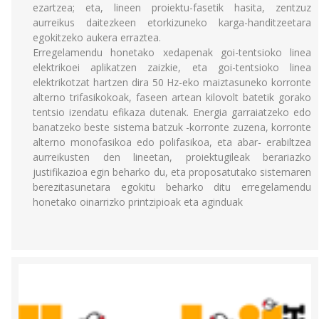
ezartzea; eta, lineen proiektu-fasetik hasita, zentzuz
aurreikus daitezkeen etorkizuneko karga-handitzeetara
egokitzeko aukera erraztea.
Erregelamendu honetako xedapenak goi-tentsioko linea
elektrikoei aplikatzen zaizkie, eta goi-tentsioko linea
elektrikotzat hartzen dira 50 Hz-eko maiztasuneko korronte
alterno trifasikokoak, faseen artean kilovolt batetik gorako
tentsio izendatu efikaza dutenak. Energia garraiatzeko edo
banatzeko beste sistema batzuk -korronte zuzena, korronte
alterno monofasikoa edo polifasikoa, eta abar- erabiltzea
aurreikusten den lineetan, proiektugileak berariazko
justifikazioa egin beharko du, eta proposatutako sistemaren
berezitasunetara egokitu beharko ditu erregelamendu
honetako oinarrizko printzipioak eta aginduak