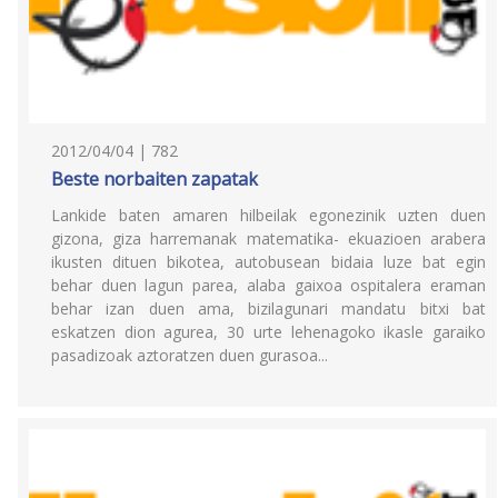
2012/04/04 | 782
Beste norbaiten zapatak
Lankide baten amaren hilbeilak egonezinik uzten duen
gizona, giza harremanak matematika- ekuazioen arabera
ikusten dituen bikotea, autobusean bidaia luze bat egin
behar duen lagun parea, alaba gaixoa ospitalera eraman
behar izan duen ama, bizilagunari mandatu bitxi bat
eskatzen dion agurea, 30 urte lehenagoko ikasle garaiko
pasadizoak aztoratzen duen gurasoa...