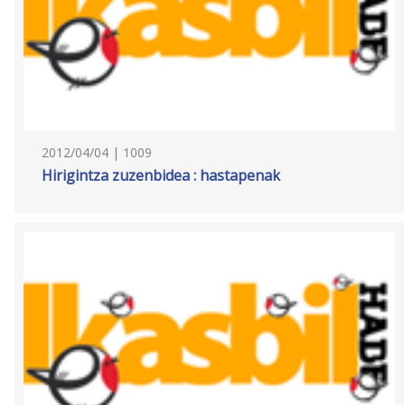
2012/04/04 | 1009
Hirigintza zuzenbidea : hastapenak