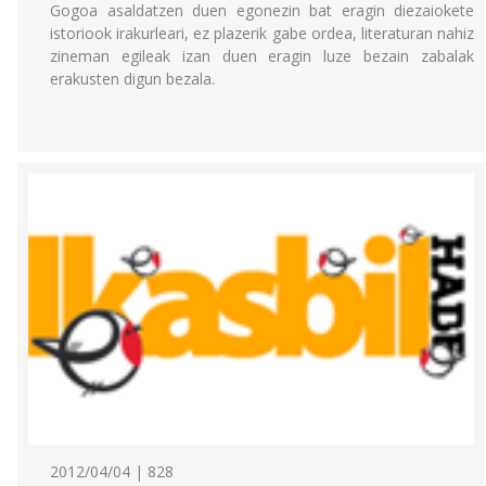
Gogoa asaldatzen duen egonezin bat eragin diezaiokete
istoriook irakurleari, ez plazerik gabe ordea, literaturan nahiz
zineman egileak izan duen eragin luze bezain zabalak
erakusten digun bezala.
2012/04/04 | 828