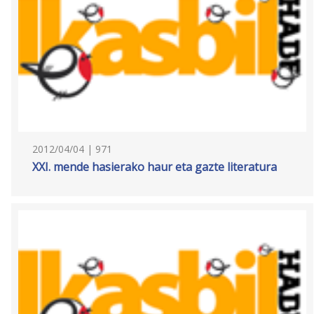
2012/04/04 | 971
XXI. mende hasierako haur eta gazte literatura