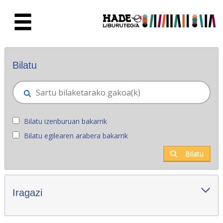
Eduki nagusira joan
Eskuratu berriak - Liburutegia
Bilatu
Bilatu izenburuan bakarrik
Bilatu egilearen arabera bakarrik
Bilatu
Iragazi