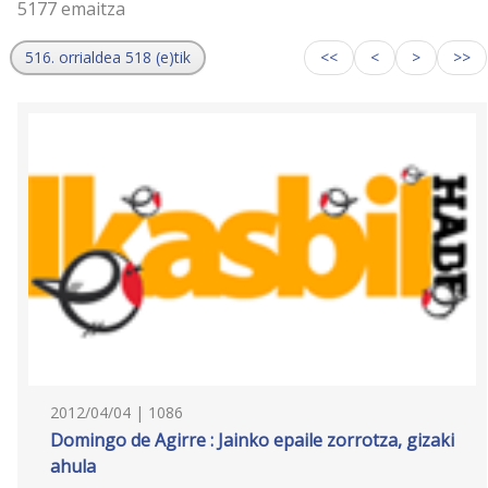
5177 emaitza
516. orrialdea 518 (e)tik
<<
<
>
>>
2012/04/04 | 1086
Domingo de Agirre : Jainko epaile zorrotza, gizaki
ahula