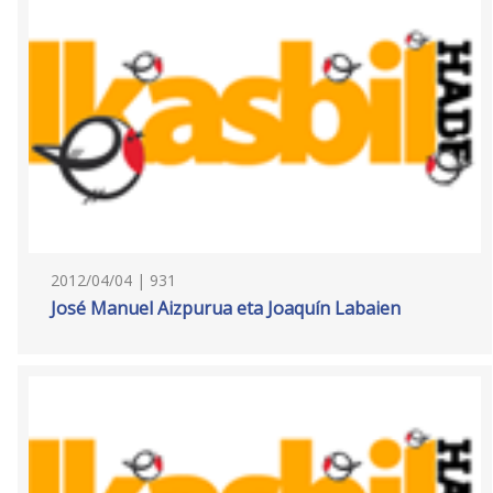
2012/04/04 | 931
José Manuel Aizpurua eta Joaquín Labaien