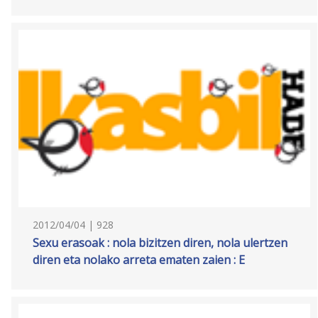
2012/04/04 | 928
Sexu erasoak : nola bizitzen diren, nola ulertzen
diren eta nolako arreta ematen zaien : E