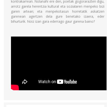
kontrakarrean. Nolanahi ere den, poetak gogorarazten digu,
arrotz garela herentzia kultural eta sozialaren menpeko bizi
garen artean; eta menpekotasun horretatik askatzen
garenean agertzen dela gure benetako izaera, eder
bihurturik. Noiz izan gara ederrago gaur garena baino?