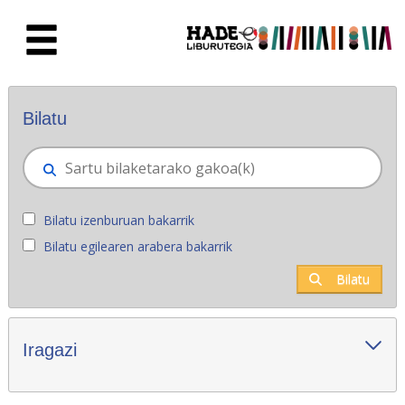
Eduki nagusira joan
Eskuratu berriak - Liburutegia
Bilatu
Bilatu izenburuan bakarrik
Bilatu egilearen arabera bakarrik
Bilatu
Iragazi