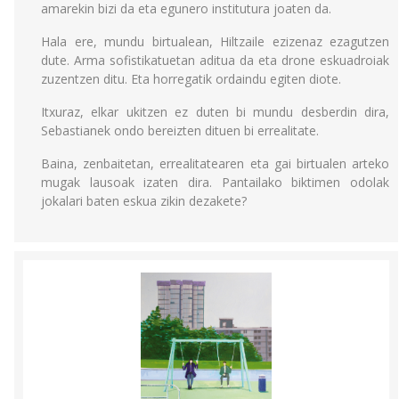
amarekin bizi da eta egunero institutura joaten da.
Hala ere, mundu birtualean, Hiltzaile ezizenaz ezagutzen
dute. Arma sofistikatuetan aditua da eta drone eskuadroiak
zuzentzen ditu. Eta horregatik ordaindu egiten diote.
Itxuraz, elkar ukitzen ez duten bi mundu desberdin dira,
Sebastianek ondo bereizten dituen bi errealitate.
Baina, zenbaitetan, errealitatearen eta gai birtualen arteko
mugak lausoak izaten dira. Pantailako biktimen odolak
jokalari baten eskua zikin dezakete?