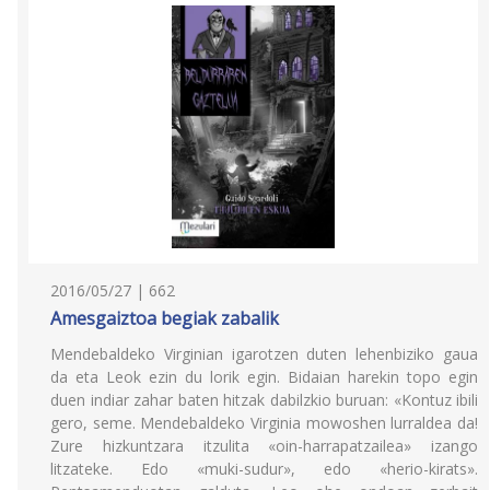
2016/05/27 | 662
Amesgaiztoa begiak zabalik
Mendebaldeko Virginian igarotzen duten lehenbiziko gaua
da eta Leok ezin du lorik egin. Bidaian harekin topo egin
duen indiar zahar baten hitzak dabilzkio buruan: «Kontuz ibili
gero, seme. Mendebaldeko Virginia mowoshen lurraldea da!
Zure hizkuntzara itzulita «oin-harrapatzailea» izango
litzateke. Edo «muki-sudur», edo «herio-kirats».