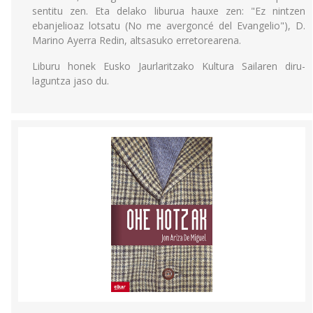
sentitu zen. Eta delako liburua hauxe zen: "Ez nintzen
ebanjelioaz lotsatu (No me avergoncé del Evangelio"), D.
Marino Ayerra Redin, altsasuko erretorearena.
Liburu honek Eusko Jaurlaritzako Kultura Sailaren diru-
laguntza jaso du.