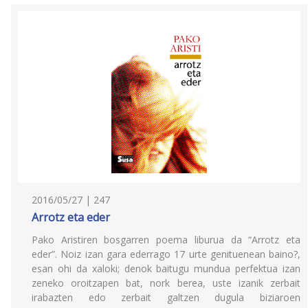
2016/05/27 | 247
Arrotz eta eder
Pako Aristiren bosgarren poema liburua da “Arrotz eta
eder”. Noiz izan gara ederrago 17 urte genituenean baino?,
esan ohi da xaloki; denok baitugu mundua perfektua izan
zeneko oroitzapen bat, nork berea, uste izanik zerbait
irabazten edo zerbait galtzen dugula biziaroen