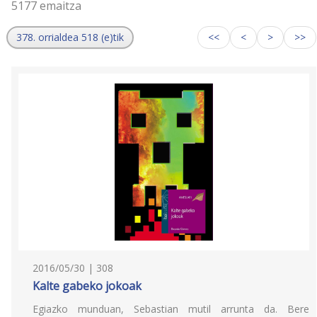
5177 emaitza
378. orrialdea 518 (e)tik
<<
<
>
>>
2016/05/30 | 308
Kalte gabeko jokoak
Egiazko munduan, Sebastian mutil arrunta da. Bere