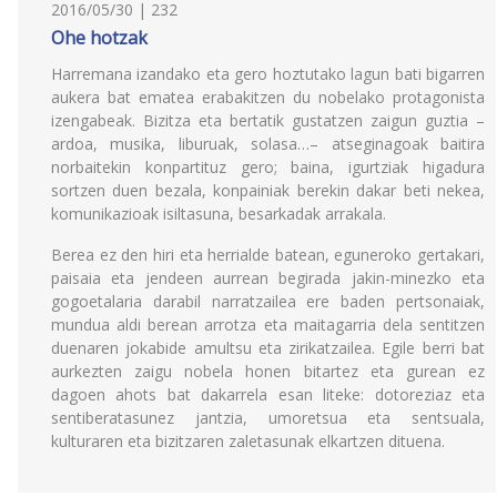
2016/05/30 | 232
Ohe hotzak
Harremana izandako eta gero hoztutako lagun bati bigarren
aukera bat ematea erabakitzen du nobelako protagonista
izengabeak. Bizitza eta bertatik gustatzen zaigun guztia –
ardoa, musika, liburuak, solasa…– atseginagoak baitira
norbaitekin konpartituz gero; baina, igurtziak higadura
sortzen duen bezala, konpainiak berekin dakar beti nekea,
komunikazioak isiltasuna, besarkadak arrakala.
Berea ez den hiri eta herrialde batean, eguneroko gertakari,
paisaia eta jendeen aurrean begirada jakin-minezko eta
gogoetalaria darabil narratzailea ere baden pertsonaiak,
mundua aldi berean arrotza eta maitagarria dela sentitzen
duenaren jokabide amultsu eta zirikatzailea. Egile berri bat
aurkezten zaigu nobela honen bitartez eta gurean ez
dagoen ahots bat dakarrela esan liteke: dotoreziaz eta
sentiberatasunez jantzia, umoretsua eta sentsuala,
kulturaren eta bizitzaren zaletasunak elkartzen dituena.