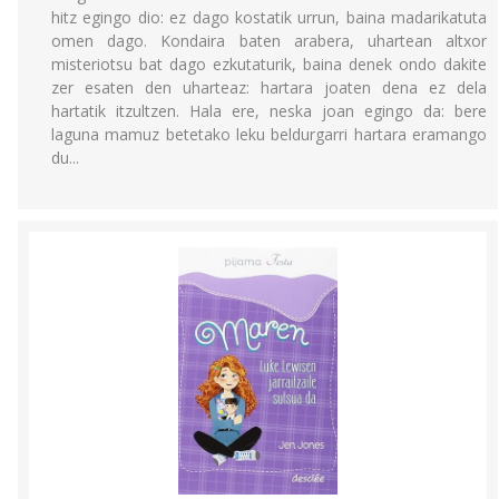
hitz egingo dio: ez dago kostatik urrun, baina madarikatuta
omen dago. Kondaira baten arabera, uhartean altxor
misteriotsu bat dago ezkutaturik, baina denek ondo dakite
zer esaten den uharteaz: hartara joaten dena ez dela
hartatik itzultzen. Hala ere, neska joan egingo da: bere
laguna mamuz betetako leku beldurgarri hartara eramango
du...