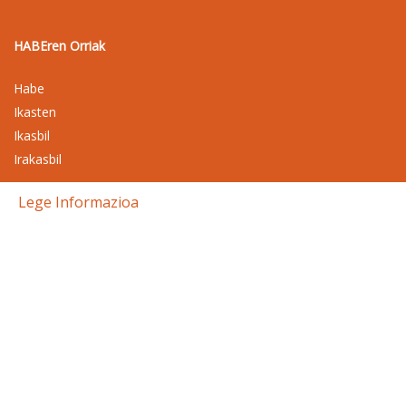
HABEren Orriak
Habe
Ikasten
Ikasbil
Irakasbil
Lege Informazioa