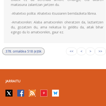
maitasuna zalantzan jartzen du.
-Ahatetxo polita: Ahatetxo itsusiaren berridazketa librea.
-Amatxorekin: Alaba amatxorekin oheratzen da, laztantzen
du, gozatzen du, ama nekatua lo gelditu da, aitak bihar
egingo du lo amatxorekin, gaur ez.
378. orrialdea 518 (e)tik
<<
<
>
>>
JARRAITU