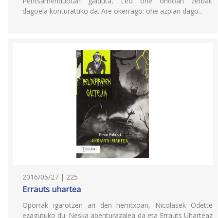
Pentsamenduotan galduta, Leo ohe ondoan zerbait
dagoela konturatuko da. Are okerrago: ohe azpian dago...
2016/05/27 | 225
Errauts uhartea
Oporrak igarotzen ari den herritxoan, Nicolasek Odette
ezagutuko du. Neska abenturazalea da eta Errauts Uharteaz