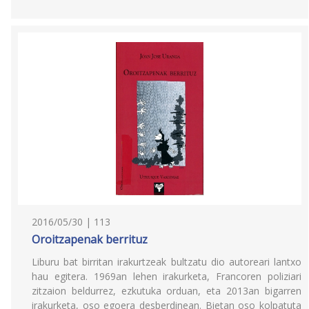
2016/05/30 | 113
Oroitzapenak berrituz
Liburu bat birritan irakurtzeak bultzatu dio autoreari lantxo
hau egitera. 1969an lehen irakurketa, Francoren poliziari
zitzaion beldurrez, ezkutuka orduan, eta 2013an bigarren
irakurketa, oso egoera desberdinean. Bietan oso kolpatuta