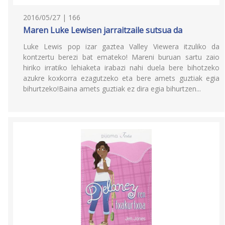
2016/05/27 | 166
Maren Luke Lewisen jarraitzaile sutsua da
Luke Lewis pop izar gaztea Valley Viewera itzuliko da
kontzertu berezi bat emateko! Mareni buruan sartu zaio
hiriko irratiko lehiaketa irabazi nahi duela bere bihotzeko
azukre koxkorra ezagutzeko eta bere amets guztiak egia
bihurtzeko!Baina amets guztiak ez dira egia bihurtzen...