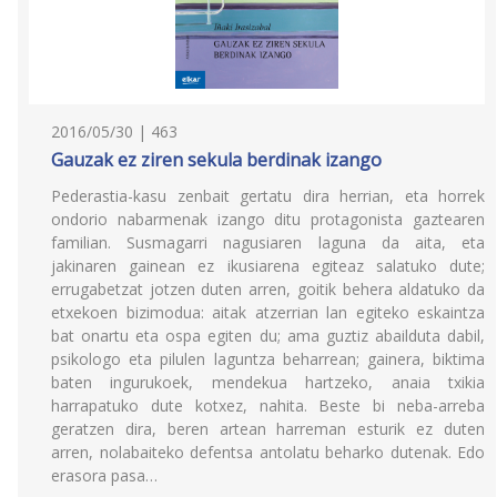
2016/05/30 | 463
Gauzak ez ziren sekula berdinak izango
Pederastia-kasu zenbait gertatu dira herrian, eta horrek
ondorio nabarmenak izango ditu protagonista gaztearen
familian. Susmagarri nagusiaren laguna da aita, eta
jakinaren gainean ez ikusiarena egiteaz salatuko dute;
errugabetzat jotzen duten arren, goitik behera aldatuko da
etxekoen bizimodua: aitak atzerrian lan egiteko eskaintza
bat onartu eta ospa egiten du; ama guztiz abailduta dabil,
psikologo eta pilulen laguntza beharrean; gainera, biktima
baten ingurukoek, mendekua hartzeko, anaia txikia
harrapatuko dute kotxez, nahita. Beste bi neba-arreba
geratzen dira, beren artean harreman esturik ez duten
arren, nolabaiteko defentsa antolatu beharko dutenak. Edo
erasora pasa…