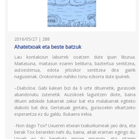
2016/05/27 | 288
Ahatetxoak eta beste batzuk
Lau kontakizun laburrek osatzen dute ipuin liburua.
Maitasuna, maitasun ezaren beldurra, baztertua sentitzea,
autoestimua, edota jeloskor sentitzea dira gairik
nagusienak. Orokorrean nahiko tonu ezkorra dute ipuinek.
–Diaboloa: Gabi kalean bizi da 6 urte dituenetik, gurasoek
abandonatu zutenetik. Auzokoek laguntzen diote, baina
dituen adiskide bakarrak zakur bat eta malabarrak egiteko
diabolo bat dira. Gertatuak gertatu, gurasoekin elkartzeko
esperantza ez du galdu. Bukaera irekia.
-Non dago Tox? Uxueren etxean txakurkumeak jaio dira, eta
berak Tox berarekin nahi du, baina, aitak eraman egingo du.
Uxuek ez du berehala amore emango, eta aitaren