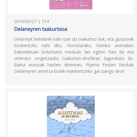
2016/05/27 | 114
Delaneyren txakurtxoa
Delaneyk betidanik nahi izan du txakurtxo bat, eta gurasoak
konbentzitu nahi ditu. Horretarako, herriko animalien
babeslekuan boluntario moduan lan egiten hasi da eta
urteroko ongintzazko txakurtxo-desfilean lagunduko du.
Baina arazoak hasten direnean, Pijama Festen Neskak
Delaneyren ametsa bizirik mantentzeko gai izango dira?