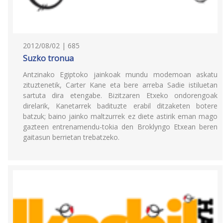
2012/08/02 | 685
Suzko tronua
Antzinako Egiptoko jainkoak mundu modemoan askatu
zituztenetik, Carter Kane eta bere arreba Sadie istiluetan
sartuta dira etengabe. Bizitzaren Etxeko ondorengoak
direlarik, Kanetarrek badituzte erabil ditzaketen botere
batzuk; baino jainko maltzurrek ez diete astirik eman mago
gazteen entrenamendu-tokia den Broklyngo Etxean beren
gaitasun berrietan trebatzeko.