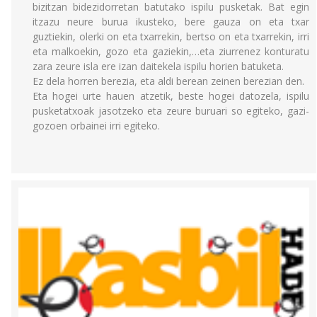
bizitzan bidezidorretan batutako ispilu pusketak. Bat egin
itzazu neure burua ikusteko, bere gauza on eta txar
guztiekin, olerki on eta txarrekin, bertso on eta txarrekin, irri
eta malkoekin, gozo eta gaziekin,…eta ziurrenez konturatu
zara zeure isla ere izan daitekela ispilu horien batuketa.
Ez dela horren berezia, eta aldi berean zeinen berezian den.
Eta hogei urte hauen atzetik, beste hogei datozela, ispilu
pusketatxoak jasotzeko eta zeure buruari so egiteko, gazi-
gozoen orbainei irri egiteko.