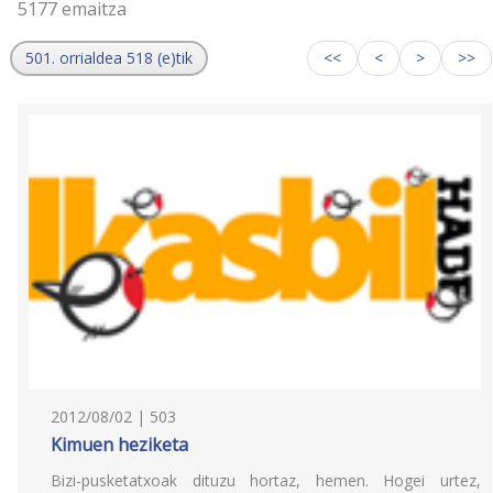
5177 emaitza
501. orrialdea 518 (e)tik
<<
<
>
>>
2012/08/02 | 503
Kimuen heziketa
Bizi-pusketatxoak dituzu hortaz, hemen. Hogei urtez,