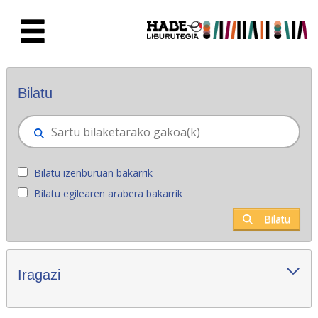
Eduki nagusira joan
Eskuratu berriak - Liburutegia
Bilatu
Bilatu izenburuan bakarrik
Bilatu egilearen arabera bakarrik
Bilatu
Iragazi