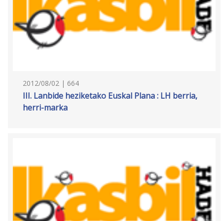
2012/08/02 | 664
III. Lanbide heziketako Euskal Plana : LH berria,
herri-marka