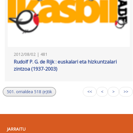
2012/08/02 | 481
Rudolf P. G. de Rijk : euskalari eta hizkuntzalari
zintzoa (1937-2003)
501. orrialdea 518 (e)tik
<<
<
>
>>
JARRAITU