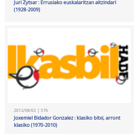
Juri Zytsar : Errusiako euskalaritzan aitzindari
(1928-2009)
2012/08/02 | 576
Joxemiel Bidador Gonzalez : klasiko bitxi, arront
klasiko (1970-2010)