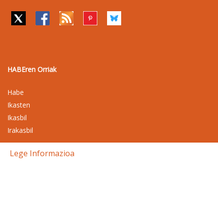
HABEren Orriak
Habe
Ikasten
Ikasbil
Irakasbil
Lege Informazioa