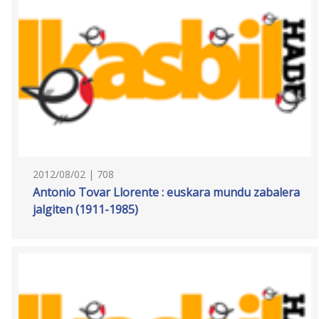
2012/08/02 | 708
Antonio Tovar Llorente : euskara mundu zabalera
jalgiten (1911-1985)