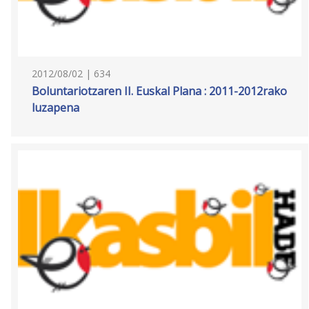
2012/08/02 | 634
Boluntariotzaren II. Euskal Plana : 2011-2012rako
luzapena