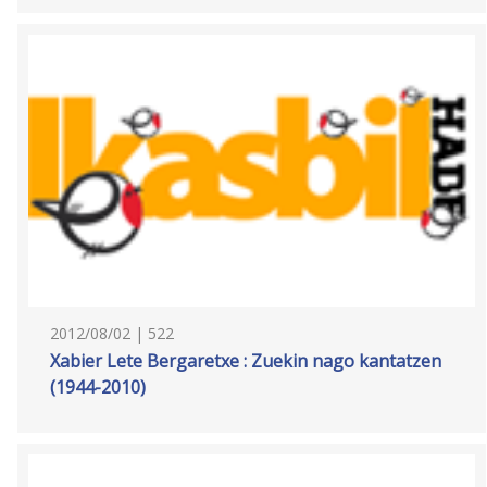
2012/08/02 | 522
Xabier Lete Bergaretxe : Zuekin nago kantatzen
(1944-2010)