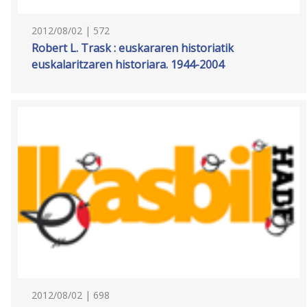
2012/08/02 | 572
Robert L. Trask : euskararen historiatik
euskalaritzaren historiara. 1944-2004
2012/08/02 | 698